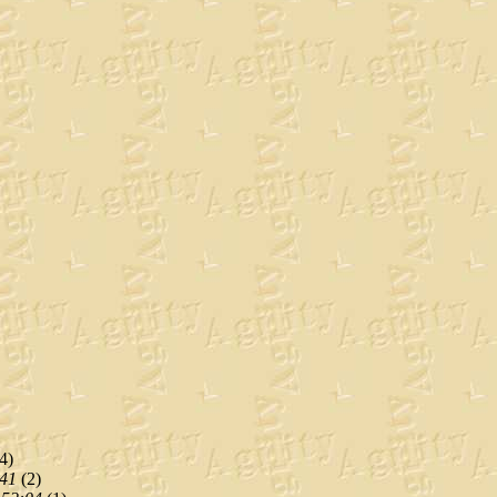
4)
:41
(
2)