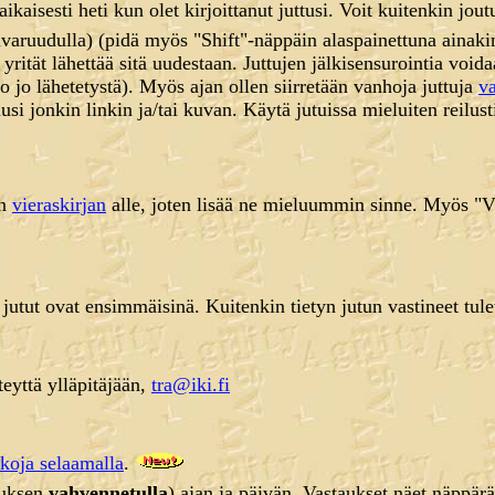
liaikaisesti heti kun olet kirjoittanut juttusi. Voit kuitenkin j
aruudulla) (pidä myös "Shift"-näppäin alaspainettuna ainakin "
 yrität lähettää sitä uudestaan. Juttujen jälkisensurointia void
o jo lähetetystä). Myös ajan ollen siirretään vanhoja juttuja
va
usi jonkin linkin ja/tai kuvan. Käytä jutuissa mieluiten reilus
in
vieraskirjan
alle, joten lisää ne mieluummin sinne. Myös "V
yt jutut ovat ensimmäisinä. Kuitenkin tietyn jutun vastineet tul
eyttä ylläpitäjään,
tra@iki.fi
kkoja selaamalla
.
auksen
vahvennetulla
) ajan ja päivän. Vastaukset näet näppärä