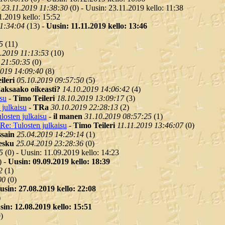
23.11.2019 11:38:30
(
0) - Uusin: 23.11.2019 kello: 11:38
1.2019 kello: 15:52
1:34:04
(
13) -
Uusin: 11.11.2019 kello: 13:46
5
(
11)
.2019 11:13:53
(
10)
 21:50:35
(
0)
2019 14:09:40
(
8)
ileri
05.10.2019 09:57:50
(
5)
aksaako oikeasti?
14.10.2019 14:06:42
(
4)
isu
-
Timo Teileri
18.10.2019 13:09:17
(
3)
 julkaisu
-
TRa
30.10.2019 22:28:13
(
2)
losten julkaisu
-
il manen
31.10.2019 08:57:25
(
1)
Re: Tulosten julkaisu
-
Timo Teileri
11.11.2019 13:46:07
(
0)
ssain
25.04.2019 14:29:14
(
1)
esku
25.04.2019 23:28:36
(
0)
5
(
0) - Uusin: 11.09.2019 kello: 14:23
) -
Uusin: 09.09.2019 kello: 18:39
2
(
1)
00
(
0)
usin: 27.08.2019 kello: 22:08
)
sin: 12.08.2019 kello: 15:51
)