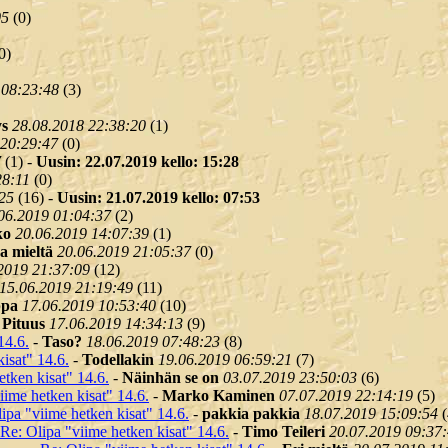
05
(
0)
0)
 08:23:48
(
3)
ys
28.08.2018 22:38:20
(
1)
 20:29:47
(
0)
7
(
1) -
Uusin: 22.07.2019 kello: 15:28
28:11
(
0)
25
(
16) -
Uusin: 21.07.2019 kello: 07:53
06.2019 01:04:37
(
2)
ko
20.06.2019 14:07:39
(
1)
 mieltä
20.06.2019 21:05:37
(
0)
2019 21:37:09
(
12)
15.06.2019 21:19:49
(
11)
ppa
17.06.2019 10:53:40
(
10)
-
Pituus
17.06.2019 14:34:13
(
9)
14.6.
-
Taso?
18.06.2019 07:48:23
(
8)
isat" 14.6.
-
Todellakin
19.06.2019 06:59:21
(
7)
etken kisat" 14.6.
-
Näinhän se on
03.07.2019 23:50:03
(
6)
iime hetken kisat" 14.6.
-
Marko Kaminen
07.07.2019 22:14:19
(
5)
ipa "viime hetken kisat" 14.6.
-
pakkia pakkia
18.07.2019 15:09:54
(
Re: Olipa "viime hetken kisat" 14.6.
-
Timo Teileri
20.07.2019 09:37