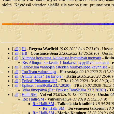
sieltä. Käytössä viestien sisällä siis vanha tuttu puumainen
[
all
]
Hi
-
Regena Warfield
19.09.2022 04:17:23
(
0) - Uusin:
[
all
]
HI!
-
Constance Sena
21.06.2022 18:26:50
(
0) - Uusin:
[
all
]
Alimpaa korkeutta 1-luokassa hypyttävät tuomarit
-
Ikuin
Re: Alimpaa korkeutta 1-luokassa hypyttävät tuomarit
-
[
all
]
TamSKilla vanhojen esteiden huutokauppa käynnissä
-
T
[
all
]
TopTeam valmentajat
-
Harrastaja
09.10.2020 21:31:39
[
all
]
Agility lehtiä? Tai kirjoja?
-
Katja
20.09.2020 20:26:40
(
[
all
]
Epiksiä Pirkanmaalla?
-
TRa
12.08.2020 13:49:39
(
0) - 
[
all
]
Epikset TamSKilla 23.7.2020!
-
TRa
15.07.2020 19:53:
Vika ilmopäivä (Re: Epikset TamSKilla 23.7.2020!)
-
T
[
all
]
Halli-SM
-
Voi voi
23.03.2019 13:43:13
(
23) -
Uusin: 05
Re: Halli-SM
-
Valivalivali
24.03.2019 21:12:58
(
9)
Re: Halli-SM
-
Talkoolaisia kisoihin?
18.04.2019
Re: Halli-SM
-
Tervemenoa talkoisiin
18.0
Re: Halli-SM
-
Marko Kaminen
25.03.2019 14: