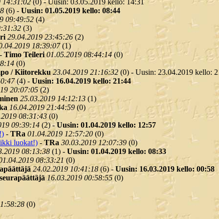
 14:31:02
(
0) - Uusin: 03.05.2019 kello: 14:31
48
(
6) -
Uusin: 01.05.2019 kello: 08:44
9 09:49:52
(
4)
0:31:32
(
3)
ri
29.04.2019 23:45:26
(
2)
0.04.2019 18:39:07
(
1)
-
Timo Teileri
01.05.2019 08:44:14
(
0)
38:14
(
0)
po / Kiitorekku
23.04.2019 21:16:32
(
0) - Uusin: 23.04.2019 kello: 
40:47
(
4) -
Uusin: 16.04.2019 kello: 21:44
019 20:07:05
(
2)
minen
25.03.2019 14:12:13
(
1)
ika
16.04.2019 21:44:59
(
0)
.2019 08:31:43
(
0)
019 09:39:14
(
2) -
Uusin: 01.04.2019 kello: 12:57
!)
-
TRa
01.04.2019 12:57:20
(
0)
kki luokat!)
-
TRa
30.03.2019 12:07:39
(
0)
3.2019 08:13:38
(
1) -
Uusin: 01.04.2019 kello: 08:33
01.04.2019 08:33:21
(
0)
rapäättäjä
24.02.2019 10:41:18
(
6) -
Uusin: 16.03.2019 kello: 00:58
 seurapäättäjä
16.03.2019 00:58:55
(
0)
21:58:28
(
0)