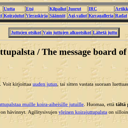
Uutta
Etsi
Kilpailut
Juorut
IRC
Artikk
t
Koirajutut
Vieraskirja
Säännöt
Agi-valiot
Kuvagalleria
Radat
Juttujen otsikot
Vain juttujen alkuotsikot
Lähetä juttu
uttupalsta / The message board of 
e. Voit kirjoittaa
uuden jutun
, tai sitten vastata suoraan luettuas
uttupalstaa muille koira-aiheisille jutuille
. Huomaa, että
tältä
si on hävinnyt. Agilitysivujen
yleinen koirajuttupalsta
on silloin