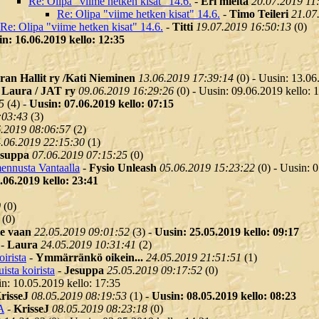
Re: Olipa "viime hetken kisat" 14.6.
-
Eri mieltä
20.07.2019 11
Re: Olipa "viime hetken kisat" 14.6.
-
Timo Teileri
21.07
Re: Olipa "viime hetken kisat" 14.6.
-
Titti
19.07.2019 16:50:13
(
0)
n: 16.06.2019 kello: 12:35
ran Hallit ry /Kati Nieminen
13.06.2019 17:39:14
(
0) - Uusin: 13.06
-
Laura / JAT ry
09.06.2019 16:29:26
(
0) - Uusin: 09.06.2019 kello: 
5
(
4) -
Uusin: 07.06.2019 kello: 07:15
:03:43
(
3)
6.2019 08:06:57
(
2)
.06.2019 22:15:30
(
1)
esuppa
07.06.2019 07:15:25
(
0)
lmennusta Vantaalla
-
Fysio Unleash
05.06.2019 15:23:22
(
0) - Uusin: 
.06.2019 kello: 23:41
0
(
0)
(
0)
e vaan
22.05.2019 09:01:52
(
3) -
Uusin: 25.05.2019 kello: 09:17
-
Laura
24.05.2019 10:31:41
(
2)
oirista
-
Ymmärränkö oikein...
24.05.2019 21:51:51
(
1)
ista koirista
-
Jesuppa
25.05.2019 09:17:52
(
0)
in: 10.05.2019 kello: 17:35
risseJ
08.05.2019 08:19:53
(
1) -
Uusin: 08.05.2019 kello: 08:23
A
-
KrisseJ
08.05.2019 08:23:18
(
0)