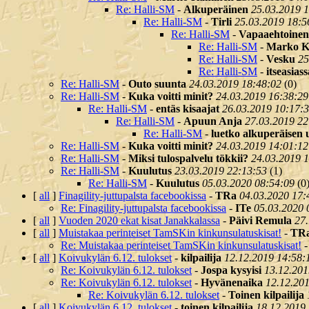
Re: Halli-SM
-
Alkuperäinen
25.03.2019 
Re: Halli-SM
-
Tirli
25.03.2019 18:5
Re: Halli-SM
-
Vapaaehtoinen
Re: Halli-SM
-
Marko K
Re: Halli-SM
-
Vesku
25
Re: Halli-SM
-
itseasiass
Re: Halli-SM
-
Outo suunta
24.03.2019 18:48:02
(
0)
Re: Halli-SM
-
Kuka voitti minit?
24.03.2019 16:38:29
Re: Halli-SM
-
entäs kisaajat
26.03.2019 10:17:
Re: Halli-SM
-
Apuun Anja
27.03.2019 22
Re: Halli-SM
-
luetko alkuperäisen 
Re: Halli-SM
-
Kuka voitti minit?
24.03.2019 14:01:12
Re: Halli-SM
-
Miksi tulospalvelu tökkii?
24.03.2019 
Re: Halli-SM
-
Kuulutus
23.03.2019 22:13:53
(
1)
Re: Halli-SM
-
Kuulutus
05.03.2020 08:54:09
(
0
[
all
]
Finagility-juttupalsta facebookissa
-
TRa
04.03.2020 17:
Re: Finagility-juttupalsta facebookissa
-
ITe
05.03.2020 
[
all
]
Vuoden 2020 ekat kisat Janakkalassa
-
Päivi Remula
27
[
all
]
Muistakaa perinteiset TamSKin kinkunsulatuskisat!
-
TR
Re: Muistakaa perinteiset TamSKin kinkunsulatuskisat!
[
all
]
Koivukylän 6.12. tulokset
-
kilpailija
12.12.2019 14:58:
Re: Koivukylän 6.12. tulokset
-
Jospa kysyisi
13.12.201
Re: Koivukylän 6.12. tulokset
-
Hyvänenaika
12.12.20
Re: Koivukylän 6.12. tulokset
-
Toinen kilpailija
[
all
]
Koivukylän 6.12. tulokset
-
toinen kilpailija
18.12.2019