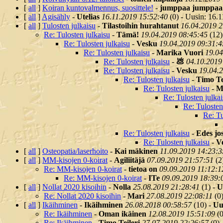
[
all
]
Koiran kuntovalmennus, suosittele!
-
jumppaa jumppaa
[
all
]
Agisähly
-
Utelias
16.11.2019 15:52:40
(
0) - Uusin: 16.1
[
all
]
Tulosten julkaisu
-
Tilastoihin hurahtanut
16.04.2019 2
Re: Tulosten julkaisu
-
Tämä!
19.04.2019 08:45:45
(
12)
Re: Tulosten julkaisu
-
Vesku
19.04.2019 09:31:4
Re: Tulosten julkaisu
-
Marika Vuori
19.04
Re: Tulosten julkaisu
-
💩
04.10.2019
Re: Tulosten julkaisu
-
Vesku
19.04.
Re: Tulosten julkaisu
-
Timo Te
Re: Tulosten julkaisu
-
M
Re: Tulosten julka
Re: Tulosten
Re: Tu
Re: Tulosten julkaisu
-
Edes jo
Re: Tulosten julkaisu
-
V
[
all
]
Osteopatia/laserhoito
-
Kai mäkinen
11.09.2019 14:23:3
[
all
]
MM-kisojen 0-koirat
-
Agiliitäjä
07.09.2019 21:57:51
(
2
Re: MM-kisojen 0-koirat
-
tietoa on
09.09.2019 11:12:1
Re: MM-kisojen 0-koirat
-
ITe
09.09.2019 18:39:
[
all
]
Nollat 2020 kisoihin
-
Nolla
25.08.2019 21:28:41
(
1) -
U
Re: Nollat 2020 kisoihin
-
Mari
27.08.2019 22:08:11
(
0
[
all
]
Ikäihminen
-
Ikäihminen
26.08.2018 00:58:57
(
10) -
Uu
Re: Ikäihminen
-
Oman ikäinen
12.08.2019 15:51:09
(
0
Re: Ikäihminen
-
Timo Teileri
27.07.2019 22:26:57
(
0)