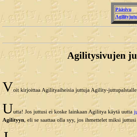
Pääsivu
Agilityjutu
Agilitysivujen j
V
oit kirjoittaa Agilityaiheisia juttuja Agility-juttupalstall
U
utta! Jos juttusi ei koske lainkaan Agilitya käytä uutta
j
Agilityyn
, eli se saattaa olla syy, jos ihmettelet miksi juttu
J