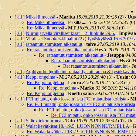
[
all
]
Miksi ihmeessä
-
Maritta
15.06.2019 21:39:26
(
2) -
Uusi
Re: Miksi ihmeessä
-
Ei sillä....
16.06.2019 12:35:35
(
0)
Re: Miksi ihmeessä
-
MT
16.06.2019 07:58:03
(
0)
[
all
]
Nurmijärvellä viralliset kisat 1-2 -luokille 29.6.
-
Impivaa
[
all
]
Viralliset Snooker-kilpailut (2x) Jyväskylässä 15.6.2019
[
all
]
rataantutustumisten aikataulut
-
toive
27.05.2019 13:16:4
Re: rataantutustumisten aikataulut
-
Hyvä
28.05.2019 20
Re: rataantutustumisten aikataulut
-
Jesuppa
04.0
Re: rataantutustumisten aikataulut
-
Hyvä
04
Re: rataantutustumisten aikataulut
-
J
[
all
]
Agilityurheilijoille hierontaa, fysioterapiaa & fysiikkava
[
all
]
Keppi ongelma
-
M
27.05.2019 20:29:40
(
3) -
Uusin: 03
Re: Keppi ongelma
-
Laura
31.05.2019 21:52:23
(
1)
Re: Keppi ongelma
-
Marko
03.06.2019 23:41:1
Re: Keppi ongelma
-
Koettu sama
29.05.2019 07:24:00
[
all
]
FCI mitattu, onko jossain lista FCI mitatuista koirista
-
Mi
Re: FCI mitattu, onko jossain lista FCI mitatuista koirista
Re: FCI mitattu, onko jossain lista FCI mitatuista k
Re: FCI mitattu, onko jossain lista FCI mitatu
[
all
]
Saltex tekonurmea
-
Tatu
10.05.2019 17:35:44
(
0) - Uus
[
all
]
Walat kevätkisat 18.-19.5. LUONNONNURMELLA
-
K
Re: Walat kevätkisat 18.-19.5. LUONNONNURMELL