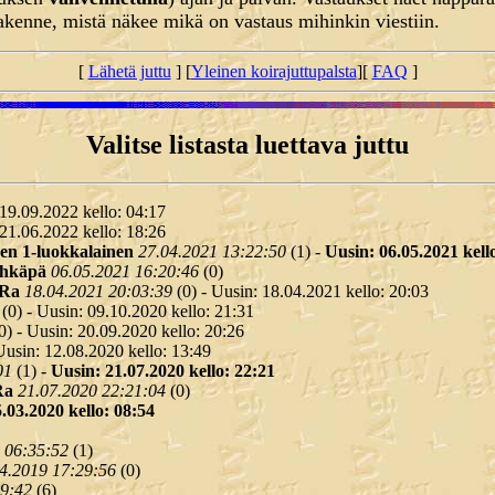
 rakenne, mistä näkee mikä on vastaus mihinkin viestiin.
[
Lähetä juttu
] [
Yleinen koirajuttupalsta
][
FAQ
]
Valitse listasta luettava juttu
 19.09.2022 kello: 04:17
 21.06.2022 kello: 18:26
en 1-luokkalainen
27.04.2021 13:22:50
(
1) -
Uusin: 06.05.2021 kell
ehkäpä
06.05.2021 16:20:46
(
0)
Ra
18.04.2021 20:03:39
(
0) - Uusin: 18.04.2021 kello: 20:03
(
0) - Uusin: 09.10.2020 kello: 21:31
0) - Uusin: 20.09.2020 kello: 20:26
Uusin: 12.08.2020 kello: 13:49
01
(
1) -
Uusin: 21.07.2020 kello: 22:21
Ra
21.07.2020 22:21:04
(
0)
.03.2020 kello: 08:54
 06:35:52
(
1)
4.2019 17:29:56
(
0)
09:42
(
6)