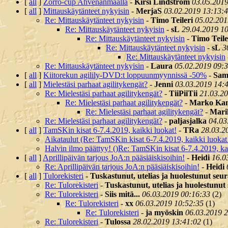
[
all
]
Zorro-cup Ahvenanmaalla
-
Kirsi Lindström
03.05.2019
[
all
]
Mittauskäytänteet nykyisin
-
MerjaS
03.02.2019 13:13:
Re: Mittauskäytänteet nykyisin
-
Timo Teileri
05.02.201
Re: Mittauskäytänteet nykyisin
-
sL
29.04.2019 1
Re: Mittauskäytänteet nykyisin
-
Timo Teile
Re: Mittauskäytänteet nykyisin
-
sL
3
Re: Mittauskäytänteet nykyisin
Re: Mittauskäytänteet nykyisin
-
Laura
05.02.2019 09:
[
all
]
Kiitorekun agilily-DVD:t loppuunmyynnissä -50%
-
Sam
[
all
]
Mielestäsi parhaat agilitykengät?
-
Jenni
03.03.2019 14:
Re: Mielestäsi parhaat agilitykengät?
-
TiiPiiTii
21.03.2
Re: Mielestäsi parhaat agilitykengät?
-
Marko Ka
Re: Mielestäsi parhaat agilitykengät?
-
Mar
Re: Mielestäsi parhaat agilitykengät?
-
paljasjalka
04.03
[
all
]
TamSKin kisat 6-7.4.2019, kaikki luokat!
-
TRa
28.03.2
Aikataulut (Re: TamSKin kisat 6-7.4.2019, kaikki luokat
Halvin ilmo päättyy! ()Re: TamSKin kisat 6-7.4.2019, kai
[
all
]
Aprillipäivän tarjous JoA:n pääsiäiskisoihin!
-
Heidi
16.0
Re: Aprillipäivän tarjous JoA:n pääsiäiskisoihin!
-
Heidi
[
all
]
Tulorekisteri
-
Tuskastunut, utelias ja huolestunut seu
Re: Tulorekisteri
-
Tuskastunut, utelias ja huolestunut
Re: Tulorekisteri
-
Siis mitä...
06.03.2019 00:16:33
(
2)
Re: Tulorekisteri
-
xx
06.03.2019 10:52:35
(
1)
Re: Tulorekisteri
-
ja myöskin
06.03.2019 
Re: Tulorekisteri
-
Tulossa
28.02.2019 13:41:02
(
1)