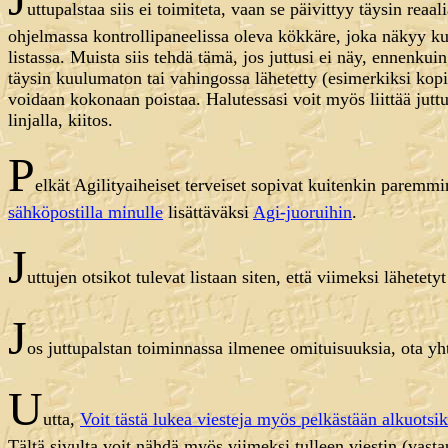
uttupalstaa siis ei toimiteta, vaan se päivittyy täysin reaa
ohjelmassa kontrollipaneelissa oleva kökkäre, joka näkyy kuv
listassa. Muista siis tehdä tämä, jos juttusi ei näy, ennenkuin
täysin kuulumaton tai vahingossa lähetetty (esimerkiksi kopi
voidaan kokonaan poistaa. Halutessasi voit myös liittää juttu
linjalla, kiitos.
P
elkät Agilityaiheiset terveiset sopivat kuitenkin paremm
sähköpostilla minulle
lisättäväksi
Agi-juoruihin
.
J
uttujen otsikot tulevat listaan siten, että viimeksi lähetet
J
os juttupalstan toiminnassa ilmenee omituisuuksia, ota yht
U
utta,
Voit tästä lukea viesteja myös pelkästään alkuotsi
Tältä sivulta voit nähdä myös viimeksi tulleen viestin (vast