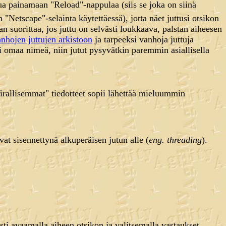
outua painamaan "Reload"-nappulaa (siis se joka on siinä
Netscape"-selainta käytettäessä), jotta näet juttusi otsikon
aan suorittaa, jos juttu on selvästi loukkaava, palstan aiheesen
nhojen juttujen arkistoon
ja tarpeeksi vanhoja juttuja
ti omaa nimeä, niin jutut pysyvätkin paremmin asiallisella
irallisemmat" tiedotteet sopii lähettää mieluummin
evat sisennettynä alkuperäisen jutun alle (
eng. threading
).
sti avaamalla aiheen otsikon ja valitsemalla vastaukset