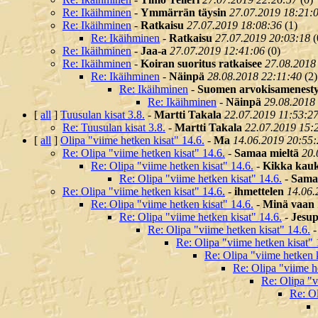
Re: Ikäihminen
-
Ymmärrän täysin
27.07.2019 18:21:
Re: Ikäihminen
-
Ratkaisu
27.07.2019 18:08:36
(
1)
Re: Ikäihminen
-
Ratkaisu
27.07.2019 20:03:18
(
Re: Ikäihminen
-
Jaa-a
27.07.2019 12:41:06
(
0)
Re: Ikäihminen
-
Koiran suoritus ratkaisee
27.08.2018
Re: Ikäihminen
-
Näinpä
28.08.2018 22:11:40
(
2)
Re: Ikäihminen
-
Suomen arvokisamenest
Re: Ikäihminen
-
Näinpä
29.08.2018
[
all
]
Tuusulan kisat 3.8.
-
Martti Takala
22.07.2019 11:53:2
Re: Tuusulan kisat 3.8.
-
Martti Takala
22.07.2019 15:
[
all
]
Olipa "viime hetken kisat" 14.6.
-
Ma
14.06.2019 20:55:
Re: Olipa "viime hetken kisat" 14.6.
-
Samaa mieltä
20.
Re: Olipa "viime hetken kisat" 14.6.
-
Kikka kau
Re: Olipa "viime hetken kisat" 14.6.
-
Samaa
Re: Olipa "viime hetken kisat" 14.6.
-
ihmettelen
14.06.
Re: Olipa "viime hetken kisat" 14.6.
-
Minä vaan
Re: Olipa "viime hetken kisat" 14.6.
-
Jesu
Re: Olipa "viime hetken kisat" 14.6.
Re: Olipa "viime hetken kisat" 
Re: Olipa "viime hetken k
Re: Olipa "viime h
Re: Olipa "v
Re: Ol