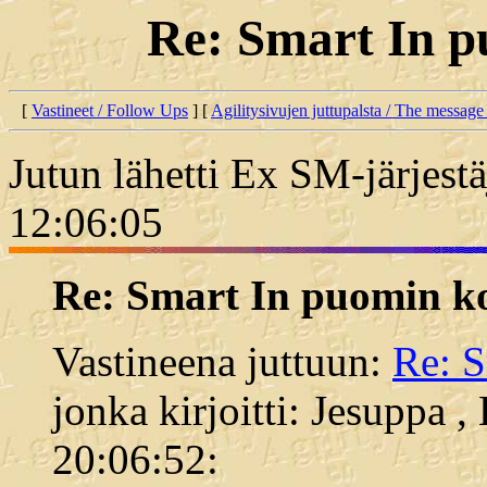
Re: Smart In p
[
Vastineet / Follow Ups
] [
Agilitysivujen juttupalsta / The message
Jutun lähetti Ex SM-järjest
12:06:05
Re: Smart In puomin k
Vastineena juttuun:
Re: S
jonka kirjoitti: Jesuppa 
20:06:52: