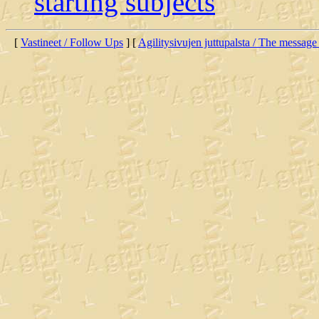
starting subjects
[
Vastineet / Follow Ups
] [
Agilitysivujen juttupalsta / The message