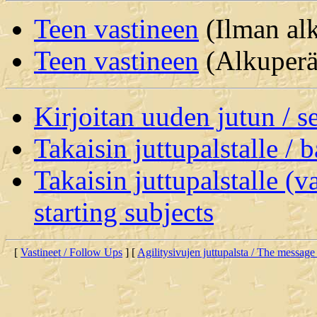
Teen vastineen
(Ilman alk
Teen vastineen
(Alkuperäi
Kirjoitan uuden jutun / 
Takaisin juttupalstalle / 
Takaisin juttupalstalle (v
starting subjects
[
Vastineet / Follow Ups
] [
Agilitysivujen juttupalsta / The message