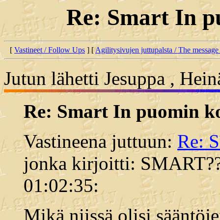
Re: Smart In p
[
Vastineet / Follow Ups
] [
Agilitysivujen juttupalsta / The message
Jutun lähetti Jesuppa , Hei
Re: Smart In puomin k
Vastineena juttuun:
Re: S
jonka kirjoitti: SMART??
01:02:35:
Mikä niissä olisi sääntöje