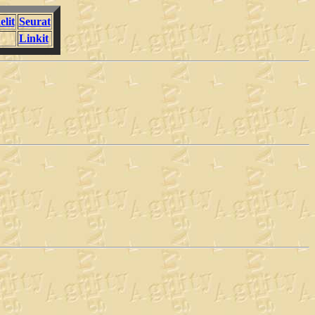
elit
Seurat
Linkit