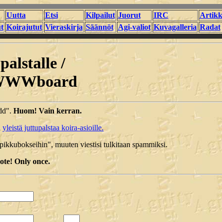
Uutta
Etsi
Kilpailut
Juorut
IRC
Artikk
t
Koirajutut
Vieraskirja
Säännöt
Agi-valiot
Kuvagalleria
Radat
palstalle /
y WWWboard
add".
Huom! Vain kerran.
i
yleistä juttupalstaa koira-asioille.
pikkubokseihin", muuten viestisi tulkitaan spammiksi.
ote! Only once.