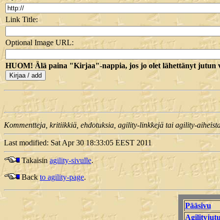
Link Title:
Optional Image URL:
HUOM! Älä paina "Kirjaa"-nappia, jos jo olet lähettänyt jutun 
Kommentteja, kritiikkiä, ehdotuksia, agility-linkkejä tai agility-aiheist
Last modified: Sat Apr 30 18:33:05 EEST 2011
Takaisin
agility-sivulle
.
Back
to agility-page
.
Pääsivu
Agilityjutu