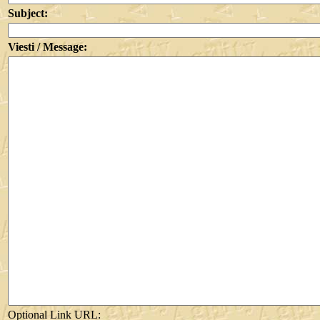
Subject:
Viesti / Message:
Optional Link URL: