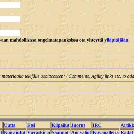
vaan mahdollisissa ongelmatapauksissa ota yhteyttä
ylläpitäjään
.
a materiaalia tekijälle osoitteeseen: / Comments, Agility links etc. to ad
Uutta
Etsi
Kilpailut
Juorut
IRC
Artikk
t
Koirajutut
Vieraskirja
Säännöt
Agi-valiot
Kuvagalleria
Radat