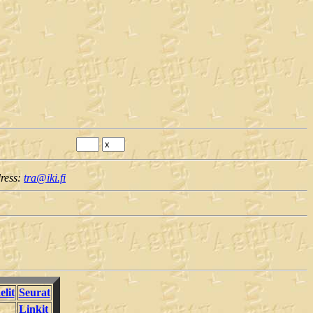
dress:
tra@iki.fi
elit
Seurat
Linkit