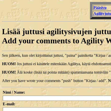
Pääsivu
Agilityjutu
Lisää juttusi agilitysivujen juttu
Add your comments to Agilit
Sen jälkeen, kun olet kirjoittanut juttusi, "paina" painiketta "Kirjaa / 
HUOM!
Jos juttusi ei käsittele mitenkään Agilitya, käytä ehdottoamst
HUOM!
Älä koske (lisää tai poista mitään) spammiansana tomiviiin "
After you have wrote your comments "push" button "Kirjaa / add".
N
Nimi / Name:
E-mail: