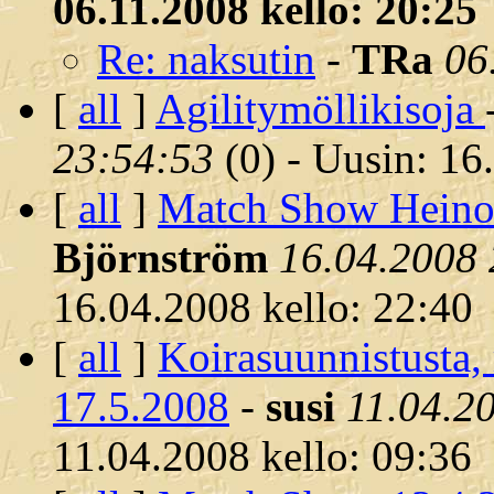
06.11.2008 kello: 20:25
Re: naksutin
-
TRa
06
[
all
]
Agilitymöllikisoja
23:54:53
(
0) - Uusin: 16
[
all
]
Match Show Heinol
Björnström
16.04.2008 
16.04.2008 kello: 22:40
[
all
]
Koirasuunnistusta,
17.5.2008
-
susi
11.04.2
11.04.2008 kello: 09:36