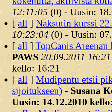
kokenutta, aktiivista koti
12:11:05
(
0) - Uusin: 18
[
all
]
Naksutin kurssi 22.
10:23:04
(
0) - Uusin: 07
[
all
]
TopCanis Areenan k
PAWS
20.09.2011 16:21
kello: 16:21
[
all
]
Mudipentu etsii pik
sijoitukseen)
-
Susana K
Uusin: 14.12.2010 kello