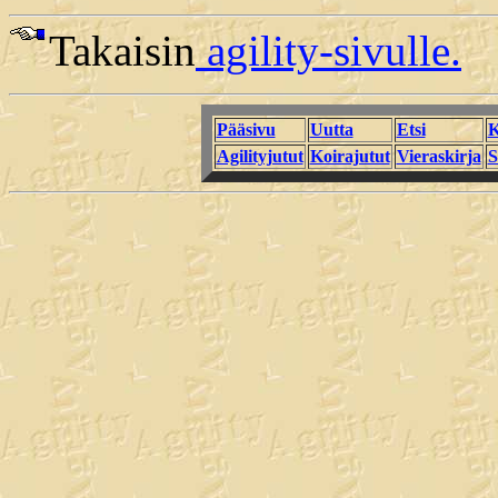
Takaisin
agility-sivulle.
Pääsivu
Uutta
Etsi
K
Agilityjutut
Koirajutut
Vieraskirja
S