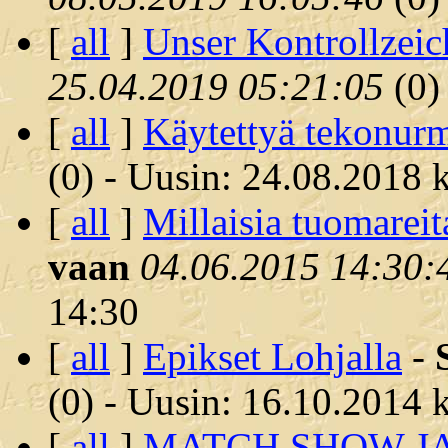
[
all
]
Unser Kontrollzeic
25.04.2019 05:21:05
(
0)
[
all
]
Käytettyä tekonur
(
0) - Uusin: 24.08.2018 k
[
all
]
Millaisia tuomareit
vaan
04.06.2015 14:30:
14:30
[
all
]
Epikset Lohjalla
-
(
0) - Uusin: 16.10.2014 k
[
all
]
MATCH SHOW J