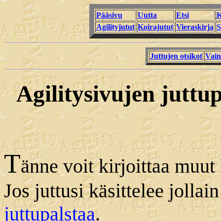
Pääsivu
Uutta
Etsi
K
Agilityjutut
Koirajutut
Vieraskirja
S
Juttujen otsikot
Vain
Agilitysivujen juttup
T
änne voit kirjoittaa muut 
Jos juttusi käsittelee jollai
juttupalstaa
.