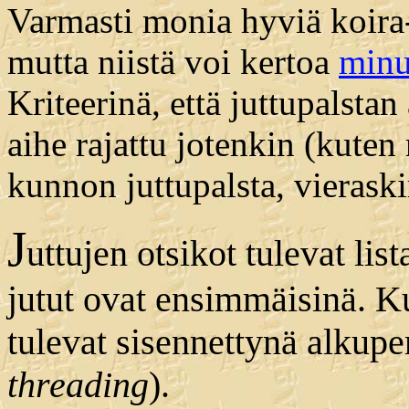
Varmasti monia hyviä koira-
mutta niistä voi kertoa
minu
Kriteerinä, että juttupalstan
aihe rajattu jotenkin (kuten 
kunnon juttupalsta, vieraski
J
uttujen otsikot tulevat list
jutut ovat ensimmäisinä. Ku
tulevat sisennettynä alkuper
threading
).