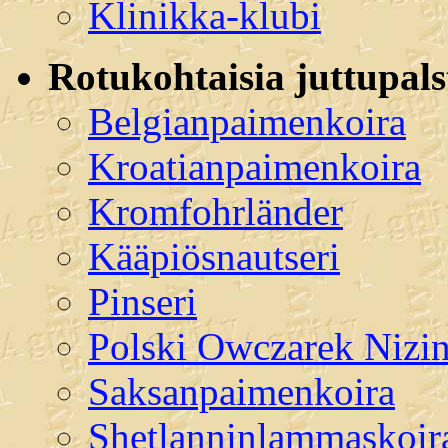
Klinikka-klubi
Rotukohtaisia juttupals
Belgianpaimenkoira
Kroatianpaimenkoira
Kromfohrländer
Kääpiösnautseri
Pinseri
Polski Owczarek Nizi
Saksanpaimenkoira
Shetlanninlammaskoir