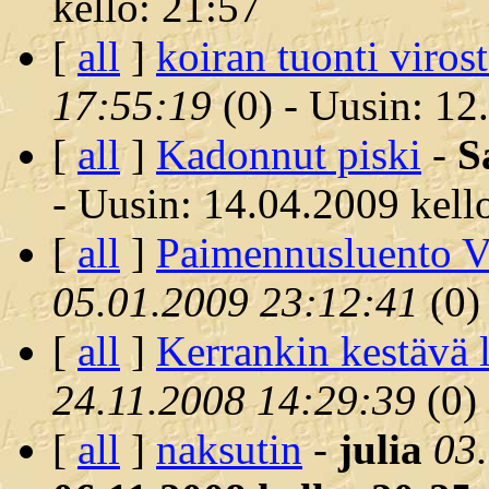
kello: 21:57
[
all
]
koiran tuonti viros
17:55:19
(
0) - Uusin: 12
[
all
]
Kadonnut piski
-
S
- Uusin: 14.04.2009 kell
[
all
]
Paimennusluento V
05.01.2009 23:12:41
(
0)
[
all
]
Kerrankin kestävä 
24.11.2008 14:29:39
(
0)
[
all
]
naksutin
-
julia
03