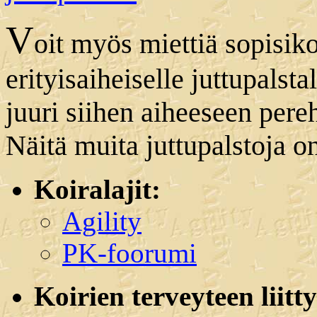
V
oit myös miettiä sopisik
erityisaiheiselle juttupalst
juuri siihen aiheeseen pereh
Näitä muita juttupalstoja o
Koiralajit:
Agility
PK-foorumi
Koirien terveyteen liitt