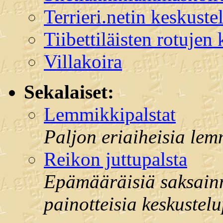
Terrieri.netin keskuste
Tiibettiläisten rotujen
Villakoira
Sekalaiset:
Lemmikkipalstat
Paljon eriaiheisia lem
Reikon juttupalsta
Epämääräisiä saksain
painotteisia keskustelu