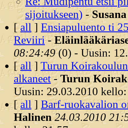
Re: Mudipentu etsii pik
sijoitukseen)
-
Susana
[
all
]
Ensiapuluento ti 2
Reviiri
-
Eläinlääkärias
08:24:49
(
0) - Uusin: 12
[
all
]
Turun Koirakoulun 
alkaneet
-
Turun Koirak
Uusin: 29.03.2010 kello:
[
all
]
Barf-ruokavalion o
Halinen
24.03.2010 21: