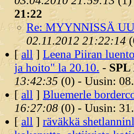
03.04.2010 21:59:13
(
1)
21:22
Re: MYYNNISSÄ UU
02.11.2012 21:22:14
(
[
all
]
Leena Piiran luent
ja hoito" la 20.10.
-
SPL 
13:42:35
(
0) - Uusin: 08
[
all
]
Bluemerle borderco
16:27:08
(
0) - Uusin: 31
[
all
]
räväkkä shetlannin