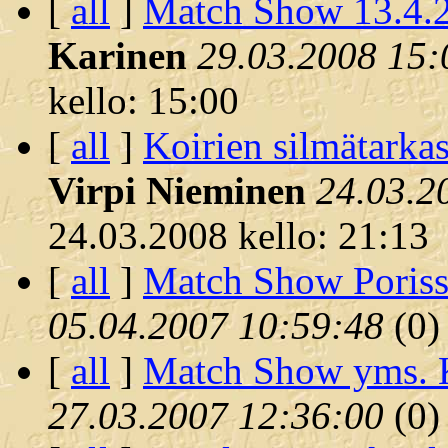
[
all
]
Match Show 13.4.2
Karinen
29.03.2008 15:
kello: 15:00
[
all
]
Koirien silmätarka
Virpi Nieminen
24.03.2
24.03.2008 kello: 21:13
[
all
]
Match Show Poriss
05.04.2007 10:59:48
(
0)
[
all
]
Match Show yms. 
27.03.2007 12:36:00
(
0)