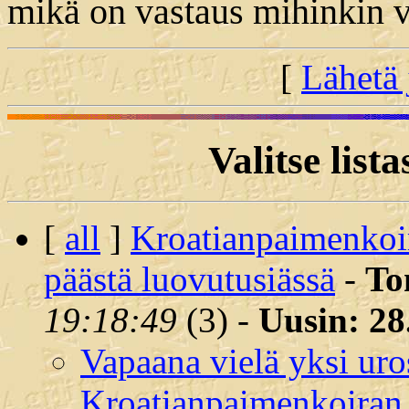
mikä on vastaus mihinkin vi
[
Lähetä 
Valitse lista
[
all
]
Kroatianpaimenkoir
päästä luovutusiässä
-
To
19:18:49
(
3) -
Uusin: 28
Vapaana vielä yksi uro
Kroatianpaimenkoiran u