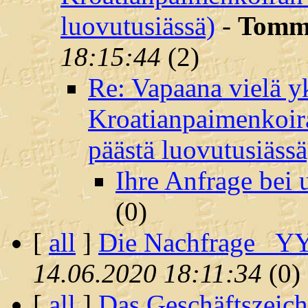
luovutusiässä)
-
Tommi
18:15:44
(
2)
Re: Vapaana vielä y
Kroatianpaimenkoira
päästä luovutusiässä
Ihre Anfrage bei 
(
0)
[
all
]
Die Nachfrage_ YY
14.06.2020 18:11:34
(
0)
[
all
]
Das Geschäftszeich