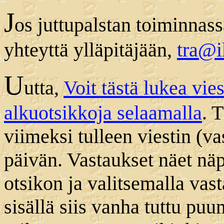
J
os juttupalstan toiminnas
yhteyttä ylläpitäjään,
tra@ik
U
utta,
Voit tästä lukea vie
alkuotsikkoja selaamalla
. 
viimeksi tulleen viestin (v
päivän. Vastaukset näet nä
otsikon ja valitsemalla vast
sisällä siis vanha tuttu pu