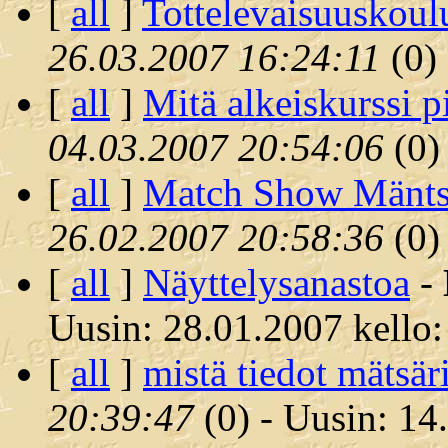
[
all
]
Tottelevaisuuskoul
26.03.2007 16:24:11
(
0)
[
all
]
Mitä alkeiskurssi pi
04.03.2007 20:54:06
(
0)
[
all
]
Match Show Mäntsä
26.02.2007 20:58:36
(
0)
[
all
]
Näyttelysanastoa
-
Uusin: 28.01.2007 kello:
[
all
]
mistä tiedot mätsär
20:39:47
(
0) - Uusin: 14