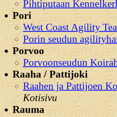
Pihtiputaan Kennelker
Pori
West Coast Agility Te
Porin seudun agilityha
Porvoo
Porvoonseudun Koiraha
Raaha / Pattijoki
Raahen ja Pattijoen Ko
Kotisivu
Rauma