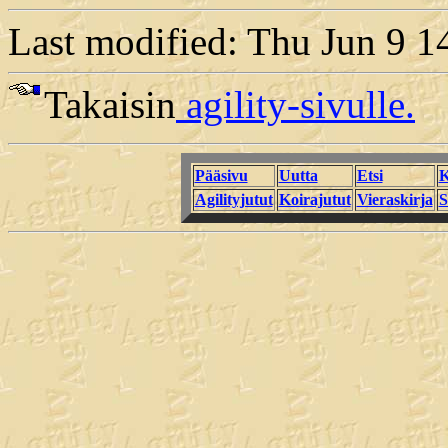
Last modified: Thu Jun 9 
Takaisin
agility-sivulle.
Pääsivu
Uutta
Etsi
K
Agilityjutut
Koirajutut
Vieraskirja
S