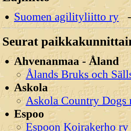
Suomen agilityliitto ry
Seurat paikkakunnittai
Ahvenanmaa - Åland
Ålands Bruks och Säll
Askola
Askola Country Dogs 
Espoo
Espoon Koirakerho ry