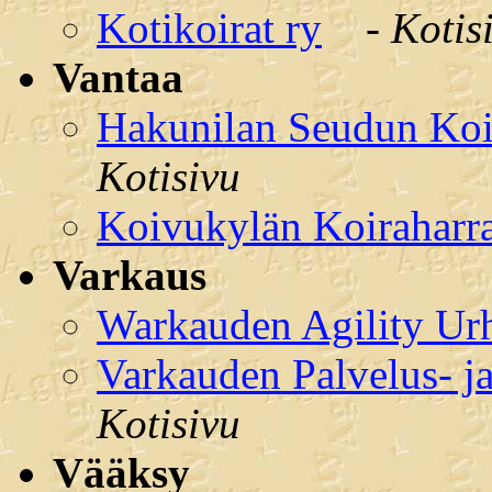
Kotikoirat ry
-
Kotis
Vantaa
Hakunilan Seudun Koir
Kotisivu
Koivukylän Koiraharra
Varkaus
Warkauden Agility Urh
Varkauden Palvelus- ja
Kotisivu
Vääksy