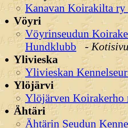
Kanavan Koirakilta ry
Vöyri
Vöyrinseudun Koirake
Hundklubb
-
Kotisiv
Ylivieska
Ylivieskan Kennelseur
Ylöjärvi
Ylöjärven Koirakerho
Ähtäri
Ähtärin Seudun Kenne