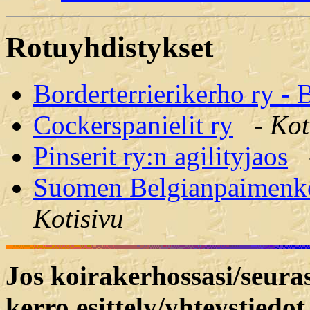
Rotuyhdistykset
Borderterrierikerho ry 
Cockerspanielit ry
-
Kot
Pinserit ry:n agilityjaos
Suomen Belgianpaimenko
Kotisivu
Jos koirakerhossasi/seuras
kerro esittely/yhteystiedot