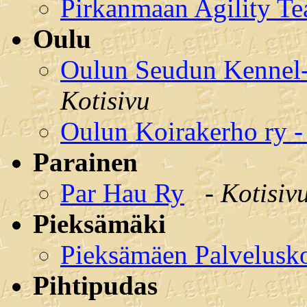
Pirkanmaan Agility T
Oulu
Oulun Seudun Kennel- 
Kotisivu
Oulun Koirakerho ry 
Parainen
Par Hau Ry
-
Kotisiv
Pieksämäki
Pieksämäen Palvelusko
Pihtipudas