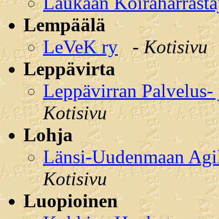
Laukaan Koiraharrastaj
Lempäälä
LeVeK ry
-
Kotisivu
Leppävirta
Leppävirran Palvelus- 
Kotisivu
Lohja
Länsi-Uudenmaan Agili
Kotisivu
Luopioinen