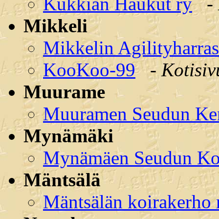
Kukkian Haukut ry
-
Mikkeli
Mikkelin Agilityharra
KooKoo-99
-
Kotisiv
Muurame
Muuramen Seudun Ken
Mynämäki
Mynämäen Seudun Koi
Mäntsälä
Mäntsälän koirakerho 