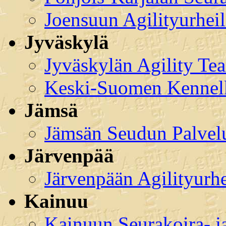
Joensuun Agilityurheili
Jyväskylä
Jyväskylän Agility Te
Keski-Suomen Kennel
Jämsä
Jämsän Seudun Palvelu
Järvenpää
Järvenpään Agilityurhe
Kainuu
Kainuun Seurakoira- j