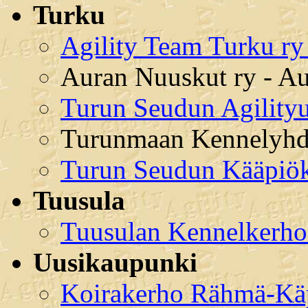
Turku
Agility Team Turku ry
Auran Nuuskut ry - A
Turun Seudun Agilityu
Turunmaan Kennelyhdi
Turun Seudun Kääpiök
Tuusula
Tuusulan Kennelkerho
Uusikaupunki
Koirakerho Rähmä-Käp