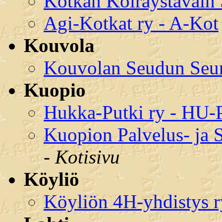
Kotkan Koiraystäväin
Agi-Kotkat ry - A-Kot
Kouvola
Kouvolan Seudun Seur
Kuopio
Hukka-Putki ry - HU
Kuopion Palvelus- ja 
-
Kotisivu
Köyliö
Köyliön 4H-yhdistys r