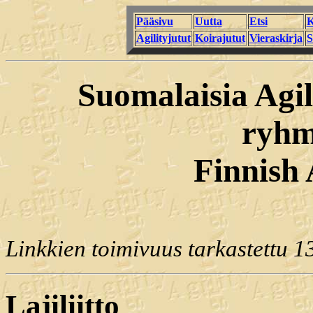
Pääsivu
Uutta
Etsi
K
Agilityjutut
Koirajutut
Vieraskirja
S
Suomalaisia Agil
ryhm
Finnish 
Linkkien toimivuus tarkastettu 13
Lajiliitto