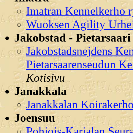
Imatran Kennelkerho 
Wuoksen Agility Urhe
Jakobstad - Pietarsaari
Jakobstadsnejdens Kenn
Pietarsaarenseudun Ke
Kotisivu
Janakkala
Janakkalan Koirakerho
Joensuu
Pohjois-Karjalan Seura