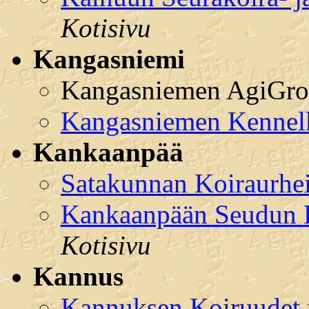
Kotisivu
Kangasniemi
Kangasniemen AgiGro
Kangasniemen Kennel
Kankaanpää
Satakunnan Koiraurhei
Kankaanpään Seudun 
Kotisivu
Kannus
Kannuksen Koiruudet