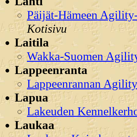
Lahti
Päijät-Hämeen Agility-
Kotisivu
Laitila
Wakka-Suomen Agility
Lappeenranta
Lappeenrannan Agility
Lapua
Lakeuden Kennelkerho
Laukaa