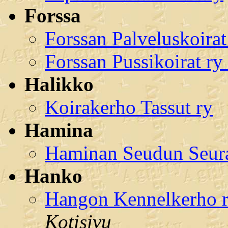
Forssa
Forssan Palveluskoirat
Forssan Pussikoirat r
Halikko
Koirakerho Tassut ry
Hamina
Haminan Seudun Seura
Hanko
Hangon Kennelkerho r.
Kotisivu