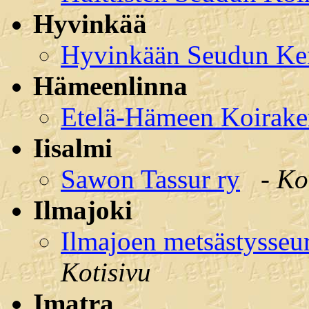
Hyvinkää
Hyvinkään Seudun Ken
Hämeenlinna
Etelä-Hämeen Koirake
Iisalmi
Sawon Tassur ry
-
Ko
Ilmajoki
Ilmajoen metsästysseu
Kotisivu
Imatra