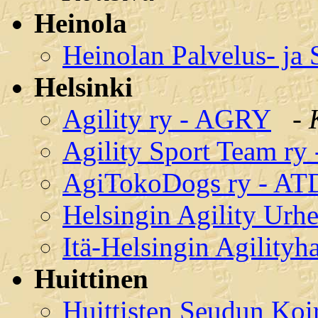
Heinola
Heinolan Palvelus- ja 
Helsinki
Agility ry - AGRY
-
Agility Sport Team ry
AgiTokoDogs ry - AT
Helsingin Agility Urhe
Itä-Helsingin Agilityha
Huittinen
Huittisten Seudun Koi