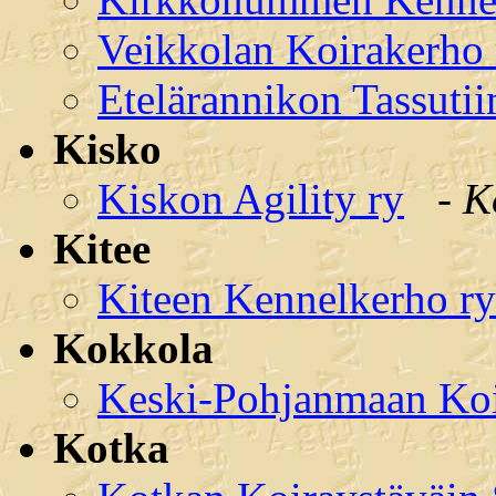
Veikkolan Koirakerho 
Etelärannikon Tassutiim
Kisko
Kiskon Agility ry
-
K
Kitee
Kiteen Kennelkerho ry
Kokkola
Keski-Pohjanmaan Koir
Kotka