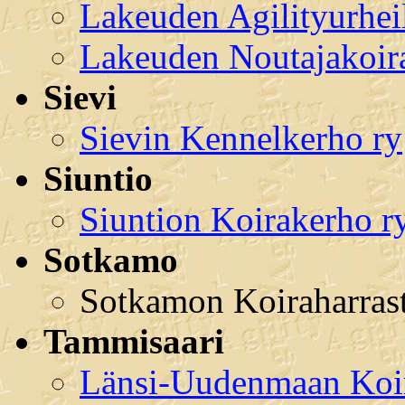
Lakeuden Agilityurhei
Lakeuden Noutajakoira
Sievi
Sievin Kennelkerho ry
Siuntio
Siuntion Koirakerho r
Sotkamo
Sotkamon Koiraharrast
Tammisaari
Länsi-Uudenmaan Koir