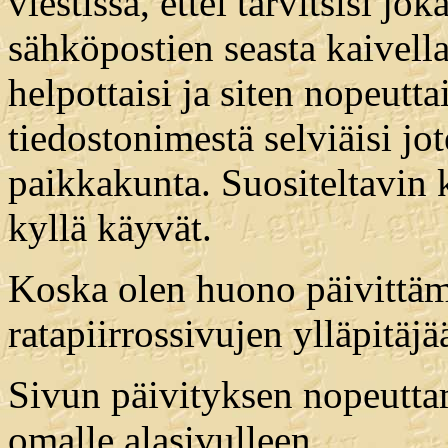
viestissä, ettei tarvitsisi jo
sähköpostien seasta kaivell
helpottaisi ja siten nopeutt
tiedostonimestä selviäisi jo
paikkakunta. Suositeltavin
kyllä käyvät.
Koska olen huono päivittäm
ratapiirrossivujen ylläpitäjä
Sivun päivityksen nopeuttam
omalle alasivulleen.