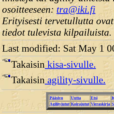
osoitteeseen:
tra@iki.fi
Erityisesti tervetullutta ova
tiedot tulevista kilpailuista.
Last modified: Sat May 1 
Takaisin
kisa-sivulle.
Takaisin
agility-sivulle.
Pääsivu
Uutta
Etsi
K
Agilityjutut
Koirajutut
Vieraskirja
S