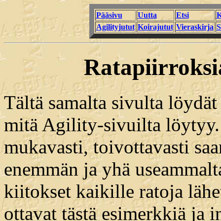
Pääsivu
Uutta
Etsi
K
Agilityjutut
Koirajutut
Vieraskirja
S
Ratapiirroksi
Tältä samalta sivulta löydät
mitä Agility-sivuilta löytyy.
mukavasti, toivottavasti sa
enemmän ja yhä useammalta 
kiitokset kaikille ratoja läh
ottavat tästä esimerkkiä ja 