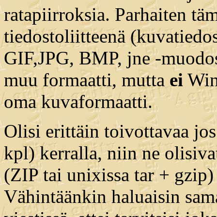
ratapiirroksia. Parhaiten tä
tiedostoliitteenä (kuvatiedo
GIF,JPG, BMP, jne -muodos
muu formaatti, mutta
ei
Wind
oma kuvaformaatti.
Olisi erittäin toivottavaa j
kpl) kerralla, niin ne olisi
(ZIP tai unixissa tar + gzip)
Vähintäänkin haluaisin sama