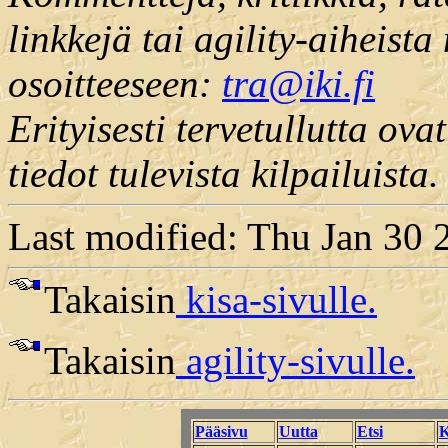
linkkejä tai agility-aiheista
osoitteeseen:
tra@iki.fi
Erityisesti tervetullutta ova
tiedot tulevista kilpailuista.
Last modified: Thu Jan 30
Takaisin
kisa-sivulle.
Takaisin
agility-sivulle.
Pääsivu
Uutta
Etsi
K