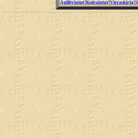
Agilityjutut
Koirajutut
Vieraskirja
S