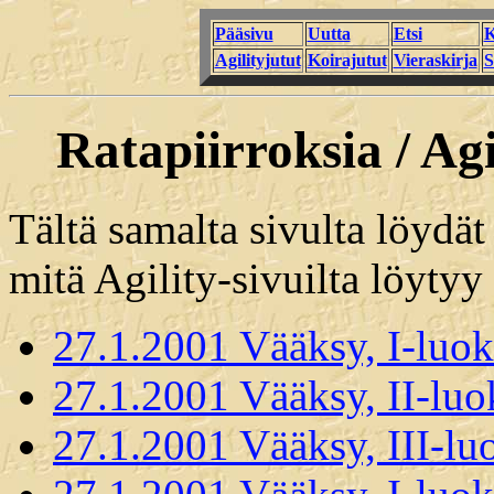
Pääsivu
Uutta
Etsi
K
Agilityjutut
Koirajutut
Vieraskirja
S
Ratapiirroksia / Ag
Tältä samalta sivulta löydät
mitä Agility-sivuilta löyty
27.1.2001 Vääksy, I-luok
27.1.2001 Vääksy, II-luo
27.1.2001 Vääksy, III-lu