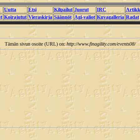
Uutta
Etsi
Kilpailut
Juorut
IRC
Artikk
t
Koirajutut
Vieraskirja
Säännöt
Agi-valiot
Kuvagalleria
Radat
Tämän sivun osoite (URL) on:
http://www.finagility.com/events08/