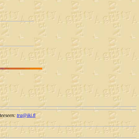
tteeseen:
tra@iki.fi