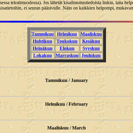
lisessa tekstimuodossa). Jos lähetät kisailmoitustiedoista linkin, laita 
 kisatietoihin, ei seuran pääsivulle. Näin on kaikkien helpompi, mukav
Tammikuu
Helmikuu
Maaliskuu
Huhtikuu
Toukokuu
Kesäkuu
Heinäkuu
Elokuu
Syyskuu
Lokakuu
Marraskuu
Joulukuu
Tammikuu / January
Helmikuu / February
Maaliskuu / March