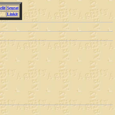
elit
Seurat
Linkit