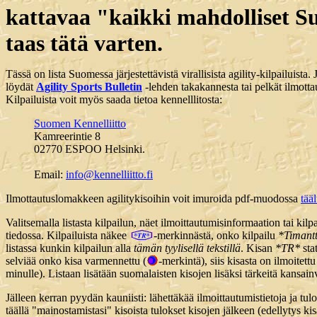
kattavaa "kaikki mahdolliset Suom
taas tätä varten.
Tässä on lista Suomessa järjestettävistä virallisista agility-kilpailuista.
löydät
Agility Sports Bulletin
-lehden takakannesta tai pelkät ilmott
Kilpailuista voit myös saada tietoa kennelllitosta:
Suomen Kennelliitto
Kamreerintie 8
02770 ESPOO Helsinki.
Email:
info@kennelliitto.fi
Ilmottautuslomakkeen agilitykisoihin voit imuroida pdf-muodossa
tääl
Valitsemalla listasta kilpailun, näet ilmoittautumisinformaation tai kil
tiedossa. Kilpailuista näkee
-merkinnästä, onko kilpailu
*Timantt
listassa kunkin kilpailun alla
tämän tyylisellä tekstillä
. Kisan
*TR*
sta
selviää onko kisa varmennettu (
-merkintä), siis kisasta on ilmoitet
minulle). Listaan lisätään suomalaisten kisojen lisäksi tärkeitä kansain
Jälleen kerran pyydän kauniisti: lähettäkää ilmoittautumistietoja ja tulo
täällä "mainostamistasi" kisoista tulokset kisojen jälkeen (edellytys k