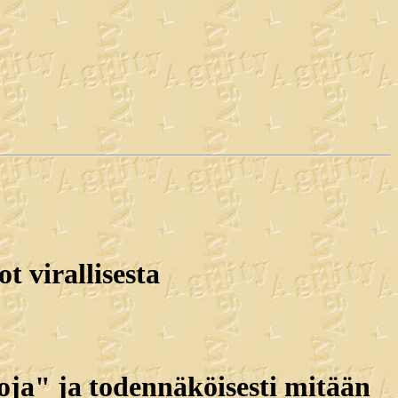
t virallisesta
soja" ja todennäköisesti mitään