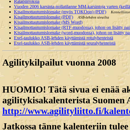
Ratapiirroksia
Vuoden 2006 karsinta-nollatilanne MM-karsintoja varten (keillä
Kisailmottautumislomake (myös TOKOon) (PDF)
Kennelliiton
Kisailmottautumislomake (PDF)
ASB-lehden sivuilta
Kisailmottautumislomake (MS Word)
Kisailmottautumislomake (RTF-muodossa), johon on lisätty paika
Kisailmottautumislomake (word-muodossa), johon on lisätty paik
Exel-taulukko ASB-lehden käyttämistä rotulyhenteistä
Exel-taulukko ASB-lehden käyttämistä seuralyhenteistä
Agilitykilpailut vuonna 2008
HUOMIO! Tätä sivua ei enää aktii
agilitykisakalenterista Suomen Ag
http://www.agilityliitto.fi/kalent
Jatkossa tänne kalenteriin tulee