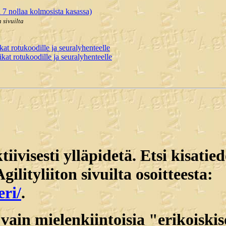
 7 nollaa kolmosista kasassa)
 sivuilta
t rotukoodille ja seuralyhenteelle
at rotukoodille ja seuralyhenteelle
visesti ylläpidetä. Etsi kisatiedo
ilityliiton sivuilta osoitteesta:
eri/
.
 vain mielenkiintoisia "erikoiski