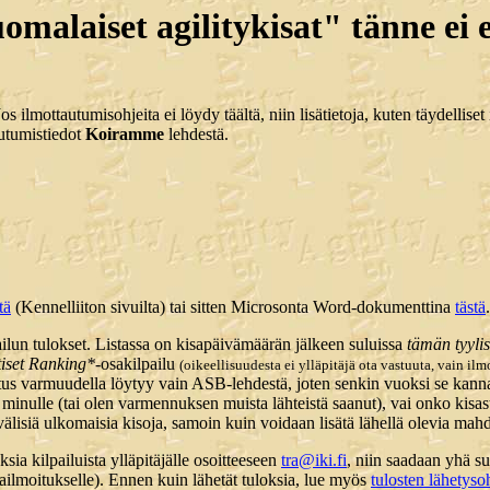
alaiset agilitykisat" tänne ei en
 Jos ilmottautumisohjeita ei löydy täältä, niin lisätietoja, kuten täydellis
autumistiedot
Koiramme
lehdestä.
tä
(Kennelliiton sivuilta) tai sitten Microsonta Word-dokumenttina
tästä
.
pailun tulokset. Listassa on kisapäivämäärän jälkeen suluissa
tämän tyylise
iset Ranking*
-osakilpailu
(oikeellisuudesta ei ylläpitäjä ota vastuuta, vain ilm
tus varmuudella löytyy vain ASB-lehdestä, joten senkin vuoksi se kannatt
tu minulle (tai olen varmennuksen muista lähteistä saanut), vai onko kisas
välisiä ulkomaisia kisoja, samoin kuin voidaan lisätä lähellä olevia mahd
ksia kilpailuista ylläpitäjälle osoitteeseen
tra@iki.fi
, niin saadaan yhä su
isailmoitukselle). Ennen kuin lähetät tuloksia, lue myös
tulosten lähetyso