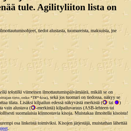
ää tule. Agilityliiton lista on
et ilmottautumisohjeet, tiedot alustasta, tuomareista, maksuista, jne
llä tekstillä
viimeinen ilmottautumispäivämäärä, mikäli se on
, sekä jos tuomari on tiedossa, näkyy se
oittajan tieto, onko
*TR*
-kisa)
aa tilata. Lisäksi kilpailun edessä näkyvästä merkistä (
tai
)
ta vain alustava (
-merkintä) kilpailuvaraus (ASB-lehteen tai
ollisesti suomalaisia kiinnostavia kisoja. Muistakaa ilmoitella kisoista!
urempi osa linkeistä toimiviksi. Kisojen järjestäjä, muistathan lähettää
hjeet
.