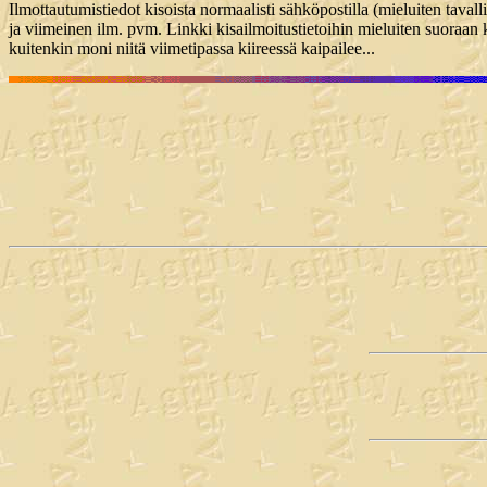
Ilmottautumistiedot kisoista normaalisti sähköpostilla (mieluiten taval
ja viimeinen ilm. pvm. Linkki kisailmoitustietoihin mieluiten suoraan
kuitenkin moni niitä viimetipassa kiireessä kaipailee...