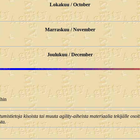
Lokakuu / October
Marraskuu / November
Joulukuu / December
ihin
tumistietoja kisoista tai muuta agility-aiheista materiaalia tekijälle osoi
sta.