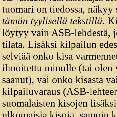
tuomari on tiedossa, näkyy s
tämän tyylisellä tekstillä
. K
löytyy vain ASB-lehdestä, j
tilata. Lisäksi kilpailun ed
selviää onko kisa varmennet
ilmoitettu minulle (tai ole
saanut), vai onko kisasta va
kilpailuvaraus (ASB-lehteen
suomalaisten kisojen lisäksi
ulkomaisia kisoja, samoin ku