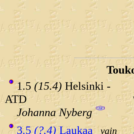
Touk
1.5
(15.4)
Helsinki -
ATD
Johanna Nyberg
3.5
(?.4)
Laukaa
vain