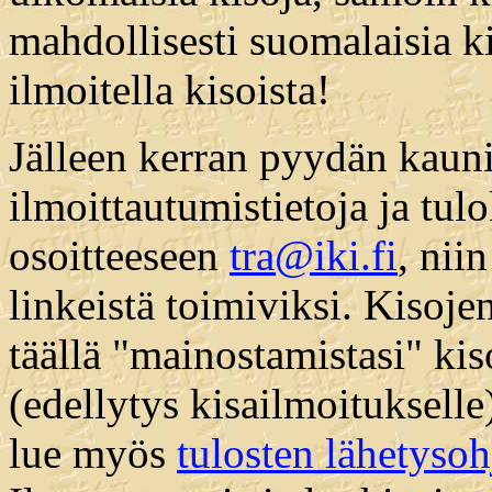
mahdollisesti suomalaisia k
ilmoitella kisoista!
Jälleen kerran pyydän kaunii
ilmoittautumistietoja ja tulok
osoitteeseen
tra@iki.fi
, nii
linkeistä toimiviksi. Kisojen
täällä "mainostamistasi" kis
(edellytys kisailmoitukselle
lue myös
tulosten lähetysoh