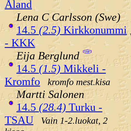
Åland
Lena C Carlsson (Swe)
14.5
(2.5)
Kirkkonummi
- KKK
Eija Berglund
14.5
(1.5)
Mikkeli -
Kromfo
kromfo mest.kisa
Martti Salonen
14.5
(28.4)
Turku -
TSAU
Vain 1-2.luokat, 2