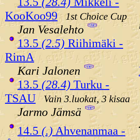
13.5
(28.4)
Mikkeli -
KooKoo99
1st Choice Cup
Jan Vesalehto
13.5
(2.5)
Riihimäki -
RimA
Kari Jalonen
13.5
(28.4)
Turku -
TSAU
Vain 3.luokat, 3 kisaa
Jarmo Jämsä
14.5
(.)
Ahvenanmaa -