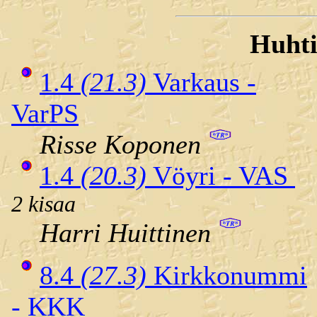
Huhti
1.4
(21.3)
Varkaus -
VarPS
Risse Koponen
1.4
(20.3)
Vöyri - VAS
2 kisaa
Harri Huittinen
8.4
(27.3)
Kirkkonummi
- KKK