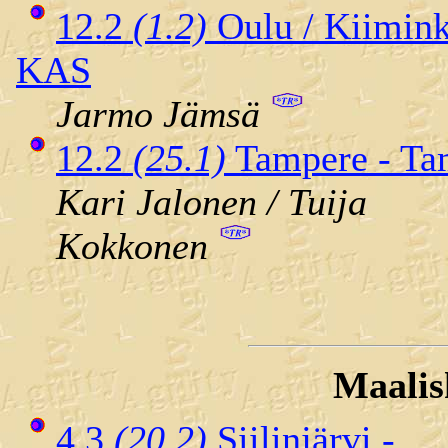
12.2
(1.2)
Oulu / Kiimink
KAS
Jarmo Jämsä
12.2
(25.1)
Tampere - Ta
Kari Jalonen / Tuija
Kokkonen
Maalis
4.3
(20.2)
Siilinjärvi -