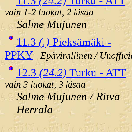
11.3
(24.2)
Turku - ATT
vain 1-2 luokat, 2 kisaa
Salme Mujunen
11.3
(.)
Pieksämäki -
PPKY
Epävirallinen / Unoffici
12.3
(24.2)
Turku - ATT
vain 3 luokat, 3 kisaa
Salme Mujunen / Ritva
Herrala