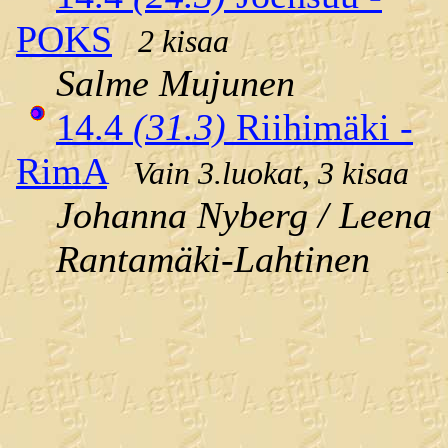
POKS
2 kisaa
Salme Mujunen
14.4
(31.3)
Riihimäki -
RimA
Vain 3.luokat, 3 kisaa
Johanna Nyberg / Leena
Rantamäki-Lahtinen