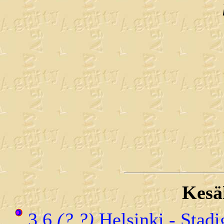
Kesä
3.6
(?.?)
Helsinki - Stadi