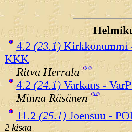
Helmiku
4.2
(23.1)
Kirkkonummi 
KKK
Ritva Herrala
4.2
(24.1)
Varkaus - Var
Minna Räsänen
11.2
(25.1)
Joensuu - P
2 kisaa