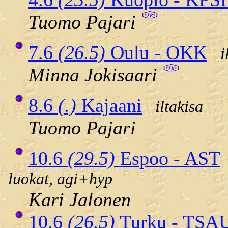
Tuomo Pajari
7.6
(26.5)
Oulu - OKK
il
Minna Jokisaari
8.6
(.)
Kajaani
iltakisa
Tuomo Pajari
10.6
(29.5)
Espoo - AST
luokat, agi+hyp
Kari Jalonen
10.6
(26.5)
Turku - TSA