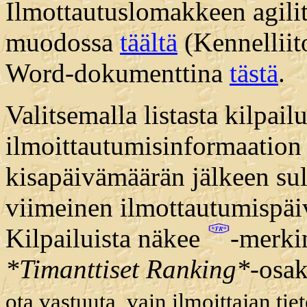
Ilmottautuslomakkeen agilit
muodossa
täältä
(Kennelliito
Word-dokumenttina
tästä
.
Valitsemalla listasta kilpail
ilmoittautumisinformaation t
kisapäivämäärän jälkeen su
viimeinen ilmottautumispäiv
Kilpailuista näkee
-merki
*Timanttiset Ranking*
-osak
ota vastuuta, vain ilmoittajan ti