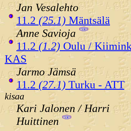
Jan Vesalehto
11.2
(25.1)
Mäntsälä
Anne Savioja
11.2
(1.2)
Oulu / Kiimink
KAS
Jarmo Jämsä
11.2
(27.1)
Turku - ATT
kisaa
Kari Jalonen / Harri
Huittinen