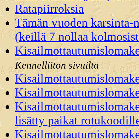
Ratapiirroksia
Tämän vuoden karsinta-n
(keillä 7 nollaa kolmosis
Kisailmottautumisloma
Kennelliiton sivuilta
Kisailmottautumislomak
Kisailmottautumislomak
Kisailmottautumislomak
lisätty paikat rotukoodill
Kisailmottautumislomake