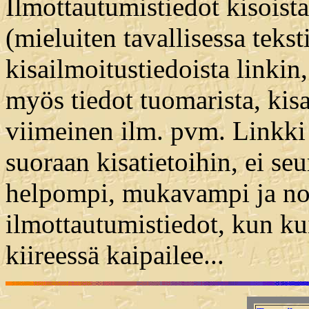
Ilmottautumistiedot kisoista
(mieluiten tavallisessa teks
kisailmoitustiedoista linkin
myös tiedot tuomarista, kis
viimeinen ilm. pvm. Linkki 
suoraan kisatietoihin, ei se
helpompi, mukavampi ja no
ilmottautumistiedot, kun ku
kiireessä kaipailee...