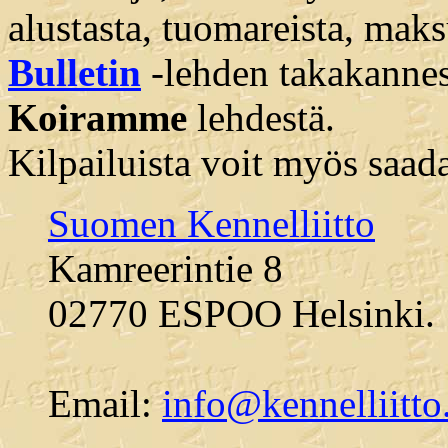
alustasta, tuomareista, maks
Bulletin
-lehden takakannest
Koiramme
lehdestä.
Kilpailuista voit myös saada
Suomen Kennelliitto
Kamreerintie 8
02770 ESPOO Helsinki.
Email:
info@kennelliitto.