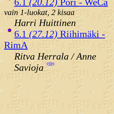
6.1
(20.12)
Pori - WeCa
vain 1-luokat, 2 kisaa
Harri Huittinen
6.1
(27.12)
Riihimäki -
RimA
Ritva Herrala / Anne
Savioja