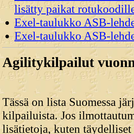
lisätty paikat rotukoodill
Exel-taulukko ASB-lehden
Exel-taulukko ASB-lehden
Agilitykilpailut vuon
Tässä on lista Suomessa järje
kilpailuista. Jos ilmottautum
lisätietoja, kuten täydellise