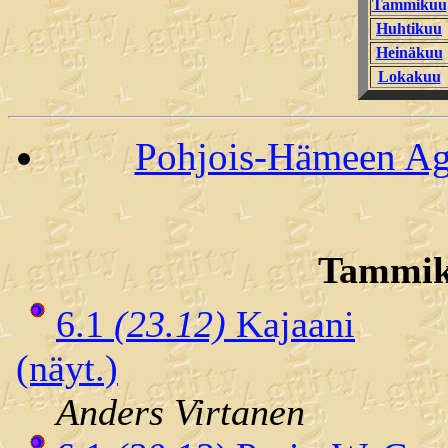
Tammikuu
Huhtikuu
Heinäkuu
Lokakuu
Pohjois-Hämeen Agi
Tammik
6.1
(23.12)
Kajaani
(näyt.)
Anders Virtanen