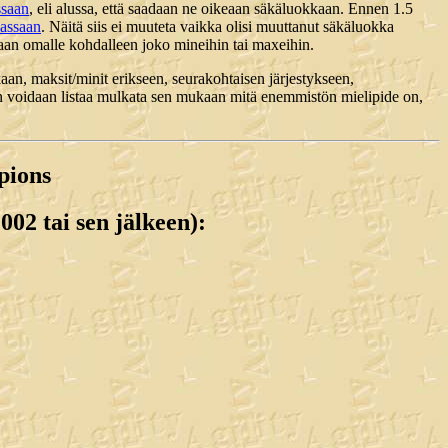
ssaan
, eli alussa, että saadaan ne oikeaan säkäluokkaan. Ennen 1.5
iassaan
. Näitä siis ei muuteta vaikka olisi muuttanut säkäluokka
taan omalle kohdalleen joko mineihin tai maxeihin.
ukaan, maksit/minit erikseen, seurakohtaisen järjestykseen,
in voidaan listaa mulkata sen mukaan mitä enemmistön mielipide on,
pions
002 tai sen jälkeen):