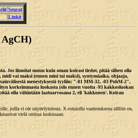
elit
Seurat
Linkit
in AgCH)
rista. Jos ilmoitat muun kuin oman koirasi tiedot, pitää siihen olla
i, midi vai maksi (ennen mini tai maksi), syntymäaika, ohjaaja,
ansainvälisestä menestyksestä tyyliin: "-01 MM-32, -03 PohM-2",
gilityn korkeimmasta luokasta (siis ennen vuotta -93 kakkosluokan
 pitää olla vähintään laatuarvosana 2, eli 'kakkonen'. Koiran
lle, joilla ei ole näyttelytulosta. X-rotuisilla vaatimuksena tällöin on,
t kisasivat vielä omissa luokissaan.