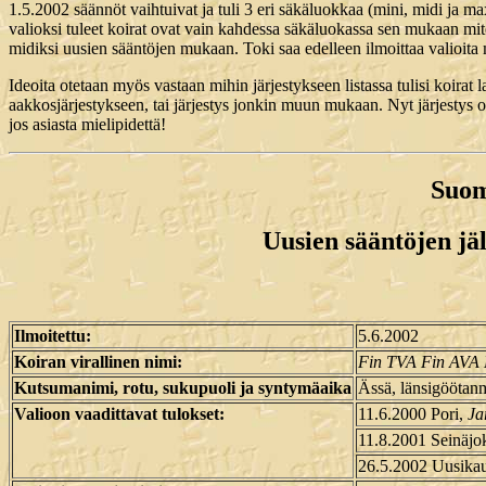
1.5.2002 säännöt vaihtuivat ja tuli 3 eri säkäluokkaa (mini, midi ja ma
valioksi tuleet koirat ovat vain kahdessa säkäluokassa sen mukaan mit
midiksi uusien sääntöjen mukaan. Toki saa edelleen ilmoittaa valioita
Ideoita otetaan myös vastaan mihin järjestykseen listassa tulisi koirat 
aakkosjärjestykseen, tai järjestys jonkin muun mukaan. Nyt järjestys 
jos asiasta mielipidettä!
Suom
Uusien sääntöjen jäl
Ilmoitettu:
5.6.2002
Koiran virallinen nimi:
Fin TVA Fin AVA 
Kutsumanimi, rotu, sukupuoli ja syntymäaika
Ässä, länsigöötan
Valioon vaadittavat tulokset:
11.6.2000 Pori,
Ja
11.8.2001 Seinäjo
26.5.2002 Uusika