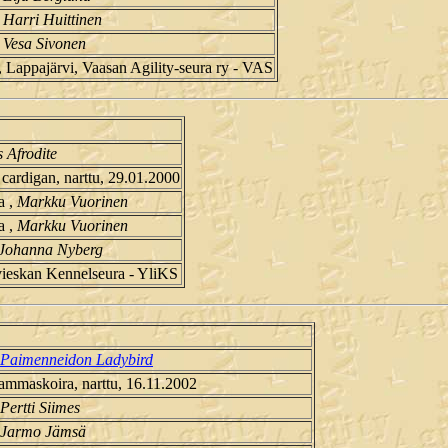
,
Harri Huittinen
,
Vesa Sivonen
Lappajärvi, Vaasan Agility-seura ry - VAS
 Afrodite
cardigan, narttu, 29.01.2000
a ,
Markku Vuorinen
a ,
Markku Vuorinen
Johanna Nyberg
ivieskan Kennelseura - YliKS
Paimenneidon Ladybird
lammaskoira, narttu, 16.11.2002
Pertti Siimes
Jarmo Jämsä