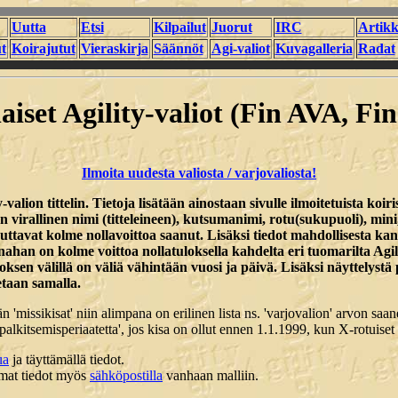
Uutta
Etsi
Kilpailut
Juorut
IRC
Artikk
t
Koirajutut
Vieraskirja
Säännöt
Agi-valiot
Kuvagalleria
Radat
iset Agility-valiot (Fin AVA, F
Ilmoita uudesta valiosta / varjovaliosta!
ty-valion tittelin. Tietoja lisätään ainostaan sivulle ilmoitetuista koi
n virallinen nimi (titteleineen), kutsumanimi, rotu(sukupuoli), min
euttavat kolme nollavoittoa saanut. Lisäksi tiedot mahdollisesta k
ksenahan on kolme voittoa nollatuloksella kahdelta eri tuomarilta A
ksen välillä on väliä vähintään vuosi ja päivä. Lisäksi näyttelystä
tetaan samalla.
 'missikisat' niin alimpana on erilinen lista ns. 'varjovalion' arvon saanei
iinpalkitsemisperiaatetta', jos kisa on ollut ennen 1.1.1999, kun X-rotuise
ua
ja täyttämällä tiedot.
samat tiedot myös
sähköpostilla
vanhaan malliin.