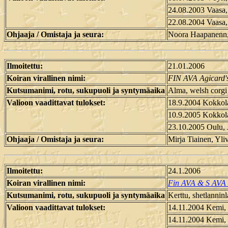
24.08.2003 Vaasa
22.08.2004 Vaasa
Ohjaaja / Omistaja ja seura:
Noora Haapanenn, 
Ilmoitettu:
21.01.2006
Koiran virallinen nimi:
FIN AVA Agicard's
Kutsumanimi, rotu, sukupuoli ja syntymäaika
Alma, welsh corgi 
Valioon vaadittavat tulokset:
18.9.2004 Kokkol
10.9.2005 Kokkol
23.10.2005 Oulu,
Ohjaaja / Omistaja ja seura:
Mirja Tiainen, Yl
Ilmoitettu:
24.1.2006
Koiran virallinen nimi:
Fin AVA & S AVA 
Kutsumanimi, rotu, sukupuoli ja syntymäaika
Kerttu, shetlannin
Valioon vaadittavat tulokset:
14.11.2004 Kemi,
14.11.2004 Kemi,