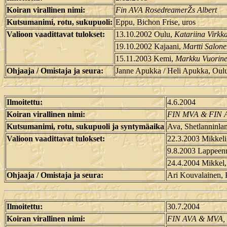
Koiran virallinen nimi:
Fin AVA RosedreamerŽs Albert
Kutsumanimi, rotu, sukupuoli:
Eppu, Bichon Frise, uros
Valioon vaadittavat tulokset:
13.10.2002 Oulu,
Katariina Virkk
19.10.2002 Kajaani,
Martti Salon
15.11.2003 Kemi,
Markku Vuorin
Ohjaaja / Omistaja ja seura:
Janne Apukka / Heli Apukka, Oulu
Ilmoitettu:
4.6.2004
Koiran virallinen nimi:
FIN MVA & FIN A
Kutsumanimi, rotu, sukupuoli ja syntymäaika
Ava, Shetlanninla
Valioon vaadittavat tulokset:
22.3.2003 Mikkel
9.8.2003 Lappeen
24.4.2004 Mikkel
Ohjaaja / Omistaja ja seura:
Ari Kouvalainen, 
Ilmoitettu:
30.7.2004
Koiran virallinen nimi:
FIN AVA & MVA, 