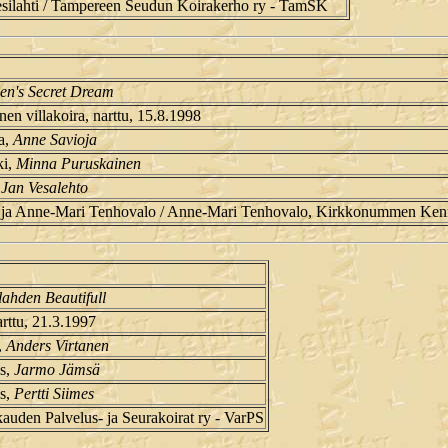
esilahti / Tampereen Seudun Koirakerho ry - TamSK
en's Secret Dream
nen villakoira, narttu, 15.8.1998
a,
Anne Savioja
ki,
Minna Puruskainen
,
Jan Vesalehto
n ja Anne-Mari Tenhovalo / Anne-Mari Tenhovalo, Kirkkonummen Ke
ahden Beautifull
arttu, 21.3.1997
,
Anders Virtanen
s,
Jarmo Jämsä
s,
Pertti Siimes
auden Palvelus- ja Seurakoirat ry - VarPS