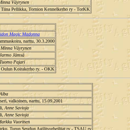
Minna Väyrynen
/ Tiina Pellikka, Tornion Kennelkerho ry - TorKK
eidon Magic Madonna
ammaskoira, narttu, 30.3.2000
,
Minna Väyrynen
Jarmo Jämsä
Tuomo Pajari
, Oulun Koirakerho ry. - OKK
 Alba
seri, valkoinen, narttu, 15.09.2001
li,
Anne Savioja
li,
Anne Savioja
arkku Vuorinen
urku, Turun Seudun Agilityurheilijat ry - TSAU ry