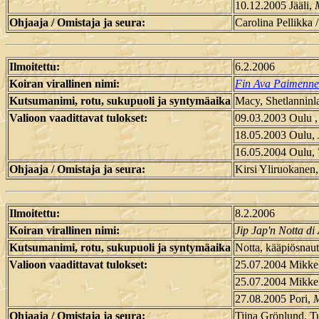
10.12.2005 Jääli,
Ohjaaja / Omistaja ja seura:
Carolina Pellikka 
Ilmoitettu:
6.2.2006
Koiran virallinen nimi:
Fin Ava Paimenn
Kutsumanimi, rotu, sukupuoli ja syntymäaika
Macy, Shetlanninl
Valioon vaadittavat tulokset:
09.03.2003 Oulu 
18.05.2003 Oulu,
16.05.2004 Oulu,
Ohjaaja / Omistaja ja seura:
Kirsi Yliruokanen
Ilmoitettu:
8.2.2006
Koiran virallinen nimi:
Jip Jap'n Notta di
Kutsumanimi, rotu, sukupuoli ja syntymäaika
Notta, kääpiösnaut
Valioon vaadittavat tulokset:
25.07.2004 Mikke
25.07.2004 Mikke
27.08.2005 Pori,
M
Ohjaaja / Omistaja ja seura:
Tiina Grönlund, T