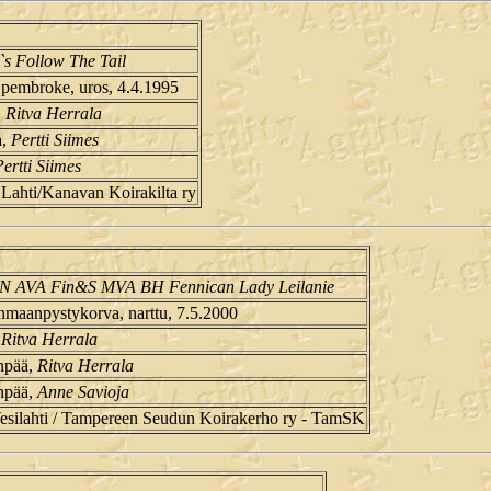
s Follow The Tail
 pembroke, uros, 4.4.1995
,
Ritva Herrala
a,
Pertti Siimes
Pertti Siimes
Lahti/Kanavan Koirakilta ry
N AVA Fin&S MVA BH Fennican Lady Leilanie
nmaanpystykorva, narttu, 7.5.2000
,
Ritva Herrala
npää,
Ritva Herrala
npää,
Anne Savioja
Vesilahti / Tampereen Seudun Koirakerho ry - TamSK