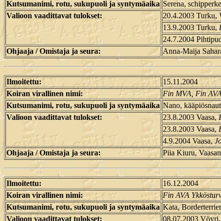
Kutsumanimi, rotu, sukupuoli ja syntymäaika
Serena, schipperke
Valioon vaadittavat tulokset:
20.4.2003 Turku,
13.9.2003 Turku,
24.7.2004 Pihtipu
Ohjaaja / Omistaja ja seura:
Anna-Maija Sahara
Ilmoitettu:
15.11.2004
Koiran virallinen nimi:
Fin MVA, Fin AVA
Kutsumanimi, rotu, sukupuoli ja syntymäaika
Nano, kääpiösnauts
Valioon vaadittavat tulokset:
23.8.2003 Vaasa,
23.8.2003 Vaasa,
4.9.2004 Vaasa,
J
Ohjaaja / Omistaja ja seura:
Piia Kiuru, Vaasan
Ilmoitettu:
16.12.2004
Koiran virallinen nimi:
Fin AVA Ykköstur
Kutsumanimi, rotu, sukupuoli ja syntymäaika
Kata, Borderterrier
Valioon vaadittavat tulokset:
08.07.2003 Vöyri