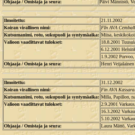
Ohjaaja / Omistaja ja seura:
Päivi Männistö, V
Ilmoitettu:
21.11.2002
Koiran virallinen nimi:
FIn AVA Cemball
Kutsumanimi, rotu, sukupuoli ja syntymäaika:
Miisa, keskikokoi
Valioon vaadittavat tulokset:
18.8.2001 Tuusul
6.12.2001 Helsin
1.9.2002 Porvoo
Ohjaaja / Omistaja ja seura:
Henri Veijalaine
Ilmoitettu:
31.12.2002
Koiran virallinen nimi:
Fin AVA Kassaral
Kutsumanimi, rotu, sukupuoli ja syntymäaika:
Milla, Papillon, n
Valioon vaadittavat tulokset:
2.9.2001 Varkaus
16.3.2002 Varkau
5.10.2002 Varkau
Ohjaaja / Omistaja ja seura:
Laura Mättö, Vark