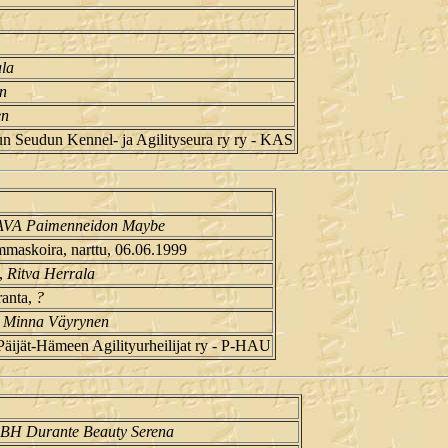
ala
en
en
n Seudun Kennel- ja Agilityseura ry ry - KAS
VA Paimenneidon Maybe
mmaskoira, narttu, 06.06.1999
i,
Ritva Herrala
ranta,
?
,
Minna Väyrynen
Päijät-Hämeen Agilityurheilijat ry - P-HAU
BH Durante Beauty Serena