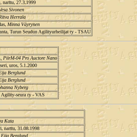
, narttu, 27.3.1999
Vesa Sivonen
Ritva Herrala
das,
Minna Väyrynen
nta, Turun Seudun Agilityurheilijat ry - TSAU
, PiirM-04 Pro Auctore Nano
eri, uros, 5.1.2000
Eija Berglund
Eija Berglund
ohanna Nyberg
 Agility-seura ry - VAS
va Kata
i, narttu, 31.08.1998
,
Eija Berglund