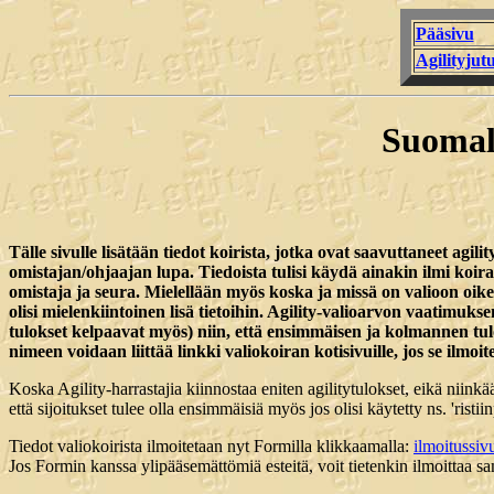
Pääsivu
Agilityjutu
Suomala
Tälle sivulle lisätään tiedot koirista, jotka ovat saavuttaneet agili
omistajan/ohjaajan lupa. Tiedoista tulisi käydä ainakin ilmi koira
omistaja ja seura. Mielellään myös koska ja missä on valioon oik
olisi mielenkiintoinen lisä tietoihin. Agility-valioarvon vaatimu
tulokset kelpaavat myös) niin, että ensimmäisen ja kolmannen tulo
nimeen voidaan liittää linkki valiokoiran kotisivuille, jos se ilmoi
Koska Agility-harrastajia kiinnostaa eniten agilitytulokset, eikä niinkään
että sijoitukset tulee olla ensimmäisiä myös jos olisi käytetty ns. 'rist
Tiedot valiokoirista ilmoitetaan nyt Formilla klikkaamalla:
ilmoitussiv
Jos Formin kanssa ylipääsemättömiä esteitä, voit tietenkin ilmoittaa 