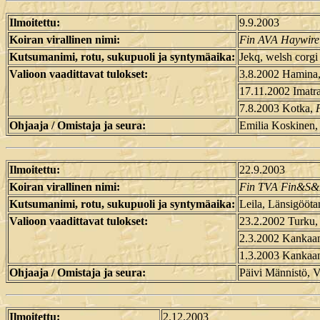
Ilmoitettu:
9.9.2003
Koiran virallinen nimi:
Fin AVA Haywire`
Kutsumanimi, rotu, sukupuoli ja syntymäaika:
Jekq, welsh corgi
Valioon vaadittavat tulokset:
3.8.2002 Hamina
17.11.2002 Imatr
7.8.2003 Kotka,
Ohjaaja / Omistaja ja seura:
Emilia Koskinen, 
Ilmoitettu:
22.9.2003
Koiran virallinen nimi:
Fin TVA Fin&S&
Kutsumanimi, rotu, sukupuoli ja syntymäaika:
Leila, Länsigööta
Valioon vaadittavat tulokset:
23.2.2002 Turku
2.3.2002 Kankaa
1.3.2003 Kankaa
Ohjaaja / Omistaja ja seura:
Päivi Männistö, 
Ilmoitettu:
2.12.2003