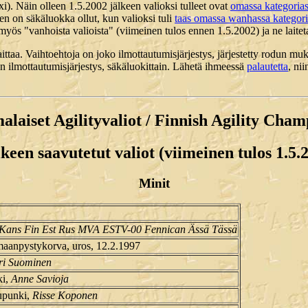
xi). Näin olleen 1.5.2002 jälkeen valioksi tulleet ovat
omassa kategoria
en on säkäluokka ollut, kun valioksi tuli
taas omassa wanhassa kategor
 myös "vanhoista valioista" (viimeinen tulos ennen 1.5.2002) ja ne laite
laittaa. Vaihtoehtoja on joko ilmottautumisjärjestys, järjestetty rodun m
on ilmottautumisjärjestys, säkäluokittain. Lähetä ihmeessä
palautetta
, ni
alaiset Agilityvaliot / Finnish Agility Cham
keen saavutetut valiot (viimeinen tulos 1.5.2
Minit
Kans Fin Est Rus MVA ESTV-00 Fennican Ässä Tässä
maanpystykorva, uros, 12.2.1997
ri Suominen
ki,
Anne Savioja
upunki,
Risse Koponen