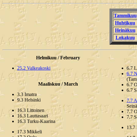
Tammikuu
Huhtikuu
Heinäkuu
Lokakuu
Helmikuu / February
25.2 Valkeakoski
6.7 
6.7 N
(Tam
Maaliskuu / March
6.7 
6.7 S
3.3 Imatra
9.3 Helsinki
7.7 A
Seinä
16.3 Littoinen
7.7 
16.3 Lauttasaari
7.7 S
16.3 Turku-Kaarina
13.7
17.3 Mikkeli