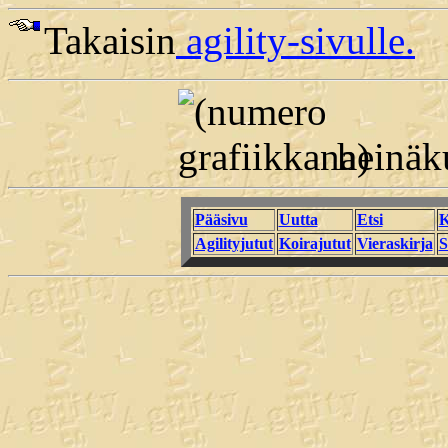
Takaisin
agility-sivulle.
heinäku
Pääsivu
Uutta
Etsi
K
Agilityjutut
Koirajutut
Vieraskirja
S