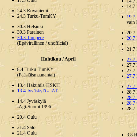
17.3 Oulu
14.7
14.7 
24.3 Rovaniemi
24.3 Turku-TumKY
19.7
vain
30.3 Helsinki
30.3 Parainen
20.7
30.3 Tampere
20.7
(Epävirallinen / unofficial)
21.7
Huhtikuu / April
27.7
27.7
8.4 Turku-TumKY
27.7
(Pääsiäismaanantai)
27.7
13.4 Hakunila-HSKH
27.7
13.4 Jyväskylä - JAT
28.7
28.7
14.4 Jyväskylä
28.7
-Agi-Suomi 1996
28.7
20.4 Oulu
21.4 Salo
21.4 Oulu
3.8 H