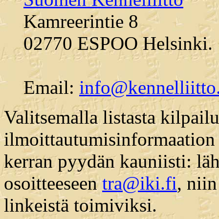
Kamreerintie 8
02770 ESPOO Helsinki.
Email:
info@kennelliitto.
Valitsemalla listasta kilpail
ilmoittautumisinformaation t
kerran pyydän kauniisti: lähe
osoitteeseen
tra@iki.fi
, nii
linkeistä toimiviksi.