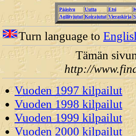
Pääsivu
Uutta
Etsi
K
Agilityjutut
Koirajutut
Vieraskirja
S
Turn language to
Englis
Tämän sivun
http://www.fin
Vuoden 1997 kilpailut
Vuoden 1998 kilpailut
Vuoden 1999 kilpailut
Vuoden 2000 kilpailut