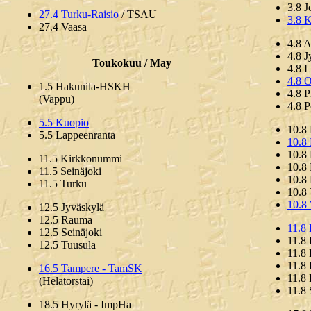
3.8 
27.4 Turku-Raisio
/ TSAU
3.8 
27.4 Vaasa
4.8 
4.8 J
Toukokuu / May
4.8 L
4.8 
1.5 Hakunila-HSKH
4.8 P
(Vappu)
4.8 
5.5 Kuopio
10.8
5.5 Lappeenranta
10.8
10.8
11.5 Kirkkonummi
10.8 
11.5 Seinäjoki
10.8
11.5 Turku
10.8
10.8
12.5 Jyväskylä
12.5 Rauma
11.8
12.5 Seinäjoki
11.8
12.5 Tuusula
11.8 
11.8 
16.5 Tampere - TamSK
11.8
(Helatorstai)
11.8 
18.5 Hyrylä - ImpHa