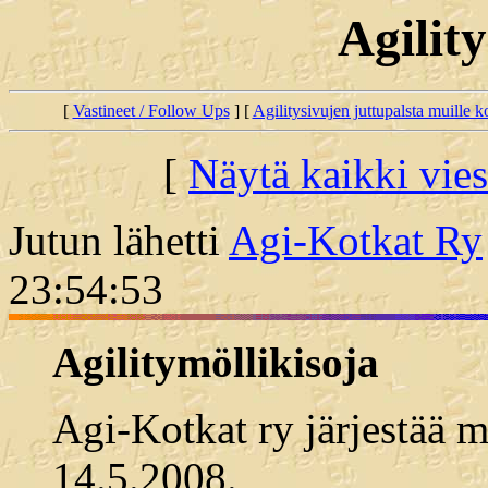
Agilit
[
Vastineet / Follow Ups
] [
Agilitysivujen juttupalsta muille koi
[
Näytä kaikki vies
Jutun lähetti
Agi-Kotkat Ry
23:54:53
Agilitymöllikisoja
Agi-Kotkat ry järjestää m
14.5.2008.