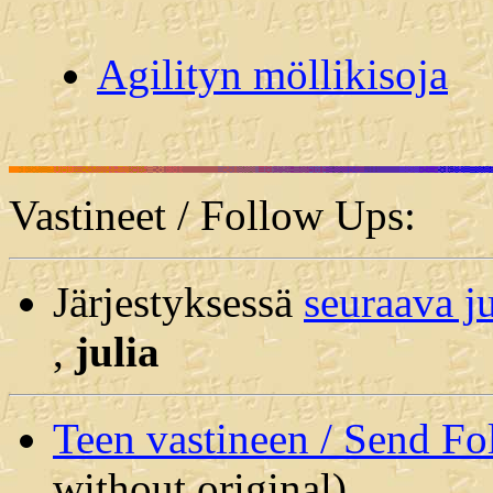
Agilityn möllikisoja
Vastineet / Follow Ups:
Järjestyksessä
seuraava j
,
julia
Teen vastineen / Send F
without original)