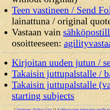
Teen vastineen / Send F
lainattuna / original quot
Vastaan vain
sähköpostil
osoitteeseen:
agilityvast
Kirjoitan uuden jutun / 
Takaisin juttupalstalle / 
Takaisin juttupalstalle (v
starting subjects
[
Vastineet / Follow Ups
] [
Agilitysivujen juttupalsta muille koi