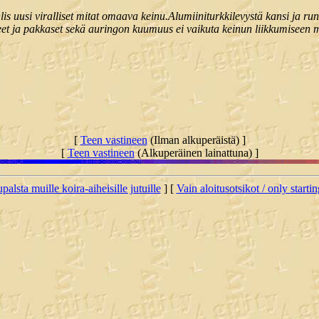
lis uusi viralliset mitat omaava keinu.Alumiiniturkkilevystä kansi ja 
sateet ja pakkaset sekä auringon kuumuus ei vaikuta keinun liikkumisee
[
Teen vastineen
(Ilman alkuperäistä) ]
[
Teen vastineen
(Alkuperäinen lainattuna) ]
palsta muille koira-aiheisille jutuille
] [
Vain aloitusotsikot / only starti