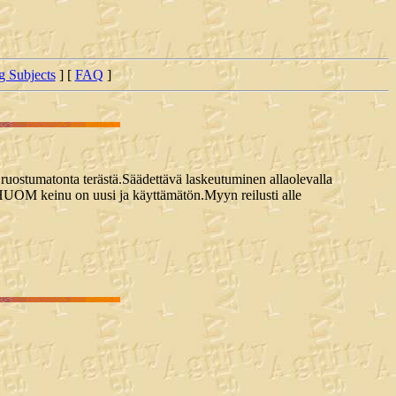
ng Subjects
] [
FAQ
]
o ruostumatonta terästä.Säädettävä laskeutuminen allaolevalla
a.HUOM keinu on uusi ja käyttämätön.Myyn reilusti alle