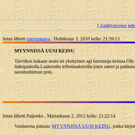
[
Agilitysivujen juttu
Jutun lähetti
estevastaava
, Huhtikuun 3, 2010 kello: 21:59:13
MYYNNISSÄ UUSI KEINU
Tarviikos kukaan seura tai yksityinen agi harrastaja keinua.Olis
liukupainolla.Laakeroitu teflonlaakereilla joten sateet ja pak
suositushinnan pois.
Jutun lähetti Paljonko , Marraskuun 2, 2012 kello: 21:22:14
Vastineena juttuun:
MYYNNISSÄ UUSI KEINU
, jonka kirjo