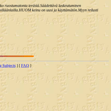
runko ruostumatonta terästä.Säädettävä laskeutuminen
n milläänlailla.HUOM keinu on uusi ja käyttämätön.Myyn reilusti
ng Subjects
] [
FAQ
]