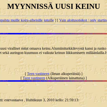
MYYNNISSÄ UUSI KEINU
palsta muille koira-aiheisille jutuille
] [
Vain aloitusotsikot / only starti
 uusi viralliset mitat omaava keinu.Alumiiniturkkilevystä kansi ja runk
kaset sekä auringon kuumuus ei vaikuta keinun liikkumiseen milläänlaill
[
Teen vastineen
(Ilman alkuperäistä) ]
[
Teen vastineen
(Alkuperäinen lainattuna) ]
itti: estevastaava , Huhtikuun 3, 2010 kello: 21:59:13: