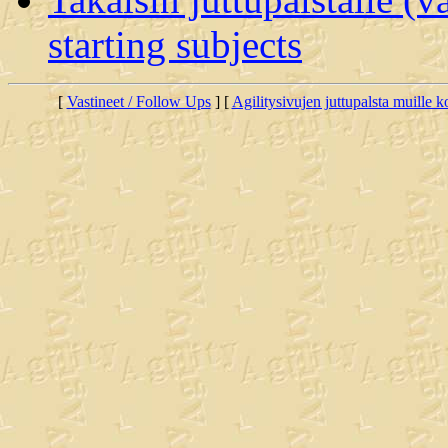
starting subjects
[
Vastineet / Follow Ups
] [
Agilitysivujen juttupalsta muille koi