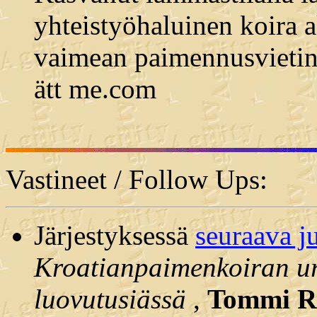
yhteistyöhaluinen koira 
vaimean paimennusvietin
ätt me.com
Vastineet / Follow Ups:
Järjestyksessä
seuraava j
Kroatianpaimenkoiran ur
luovutusiässä
,
Tommi R