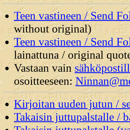
Teen vastineen / Send F
without original)
Teen vastineen / Send F
lainattuna / original quot
Vastaan vain
sähköpostil
osoitteeseen:
Ninnan@m
Kirjoitan uuden jutun / 
Takaisin juttupalstalle / 
Takaisin juttupalstalle (v