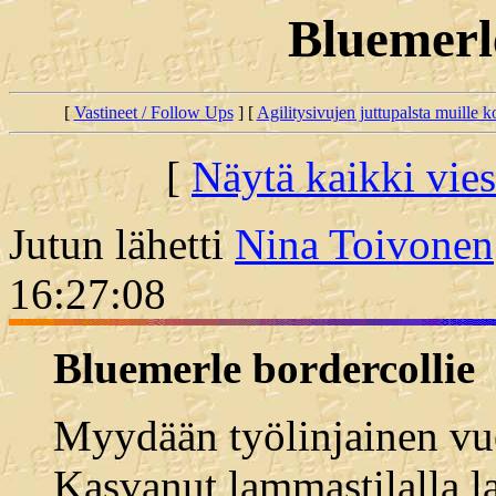
Bluemerl
[
Vastineet / Follow Ups
] [
Agilitysivujen juttupalsta muille koi
[
Näytä kaikki vies
Jutun lähetti
Nina Toivonen
16:27:08
Bluemerle bordercollie
Myydään työlinjainen vu
Kasvanut lammastilalla l