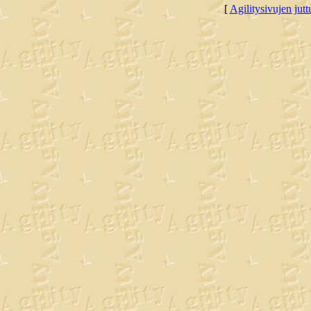
[
Agilitysivujen juttu