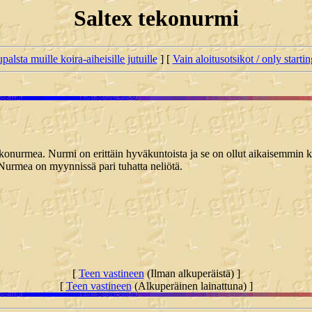
Saltex tekonurmi
palsta muille koira-aiheisille jutuille
] [
Vain aloitusotsikot / only starti
ekonurmea. Nurmi on erittäin hyväkuntoista ja se on ollut aikaisemmin k
urmea on myynnissä pari tuhatta neliötä.
[
Teen vastineen
(Ilman alkuperäistä) ]
[
Teen vastineen
(Alkuperäinen lainattuna) ]