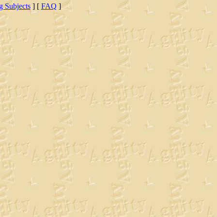
ng Subjects
] [
FAQ
]