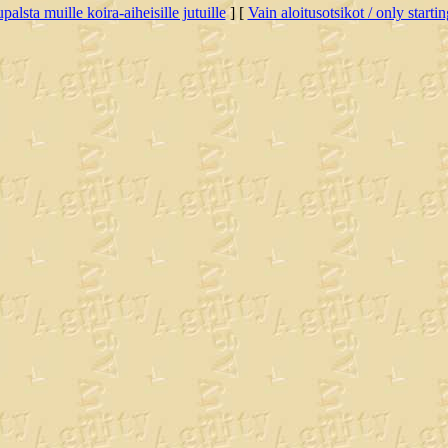
palsta muille koira-aiheisille jutuille
] [
Vain aloitusotsikot / only starti