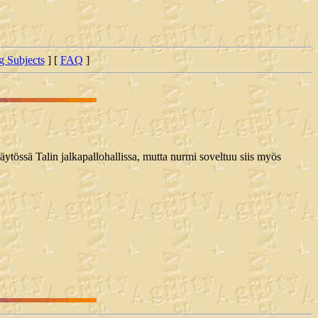
ng Subjects
] [
FAQ
]
äytössä Talin jalkapallohallissa, mutta nurmi soveltuu siis myös