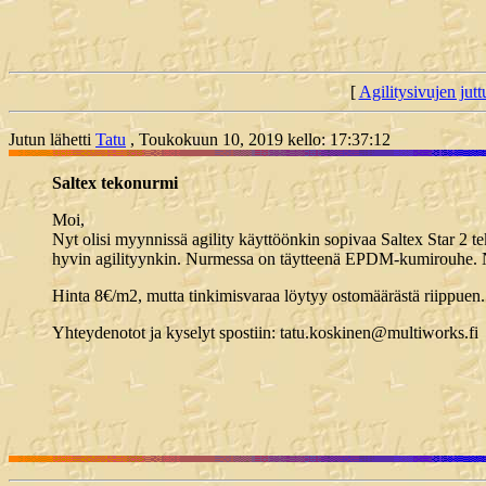
[
Agilitysivujen juttu
Jutun lähetti
Tatu
, Toukokuun 10, 2019 kello: 17:37:12
Saltex tekonurmi
Moi,
Nyt olisi myynnissä agility käyttöönkin sopivaa Saltex Star 2 t
hyvin agilityynkin. Nurmessa on täytteenä EPDM-kumirouhe. N
Hinta 8€/m2, mutta tinkimisvaraa löytyy ostomäärästä riippuen.
Yhteydenotot ja kyselyt spostiin: tatu.koskinen@multiworks.fi