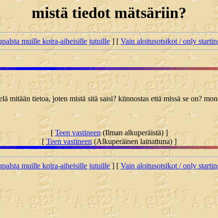
mistä tiedot mätsäriin?
palsta muille koira-aiheisille jutuille
] [
Vain aloitusotsikot / only starti
lä mitään tietoa, joten mistä sitä saisi? kiinnostas että missä se on? m
[
Teen vastineen
(Ilman alkuperäistä) ]
[
Teen vastineen
(Alkuperäinen lainattuna) ]
palsta muille koira-aiheisille jutuille
] [
Vain aloitusotsikot / only starti