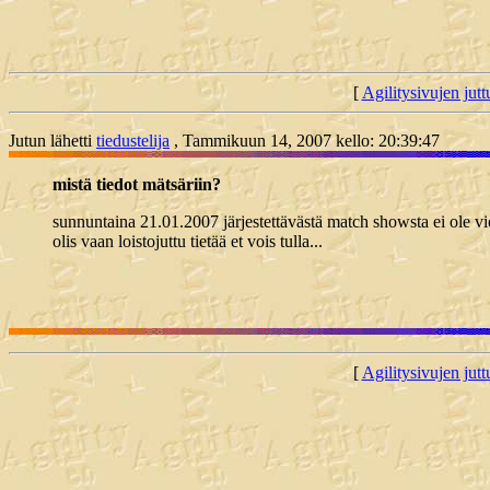
[
Agilitysivujen juttu
Jutun lähetti
tiedustelija
, Tammikuun 14, 2007 kello: 20:39:47
mistä tiedot mätsäriin?
sunnuntaina 21.01.2007 järjestettävästä match showsta ei ole vie
olis vaan loistojuttu tietää et vois tulla...
[
Agilitysivujen juttu