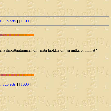
ng Subjects
] [
FAQ
]
onelta ilmoittautuminen on? mitä luokkia on? ja mitkä on hinnat?
ng Subjects
] [
FAQ
]