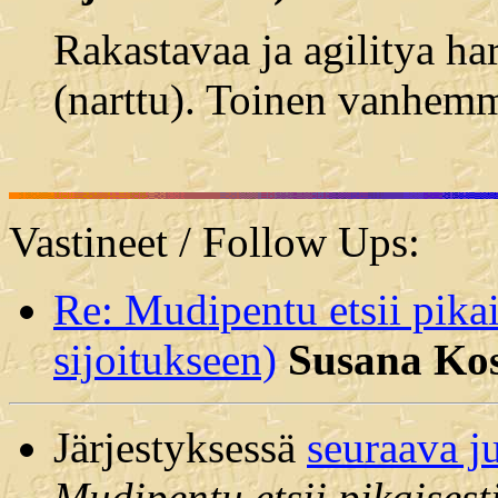
Rakastavaa ja agilitya ha
(narttu). Toinen vanhemm
Vastineet / Follow Ups:
Re: Mudipentu etsii pikai
sijoitukseen)
Susana Ko
Järjestyksessä
seuraava j
Mudipentu etsii pikaisest