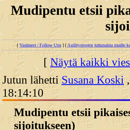
Mudipentu etsii pika
sijo
[
Vastineet / Follow Ups
] [
Agilitysivujen juttupalsta muille koi
[
Näytä kaikki vies
Jutun lähetti
Susana Koski
,
18:14:10
Mudipentu etsii pikaise
sijoitukseen)