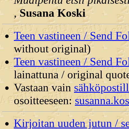
,
Susana Koski
Teen vastineen / Send F
without original)
Teen vastineen / Send F
lainattuna / original quot
Vastaan vain
sähköpostil
osoitteeseen:
susanna.ko
Kirjoitan uuden jutun / 