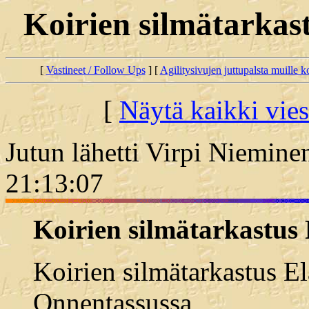
Koirien silmätarkas
[
Vastineet / Follow Ups
] [
Agilitysivujen juttupalsta muille koi
[
Näytä kaikki vies
Jutun lähetti Virpi Niemine
21:13:07
Koirien silmätarkastus 
Koirien silmätarkastus E
Onnentassussa