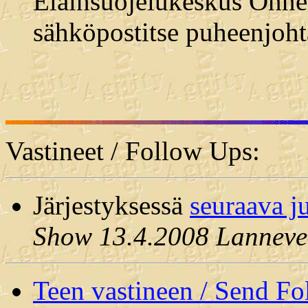
Eläinsuojelukeskus Onnen
sähköpostitse puheenjoht
Vastineet / Follow Ups:
Järjestyksessä
seuraava j
Show 13.4.2008 Lanneve
Teen vastineen / Send F