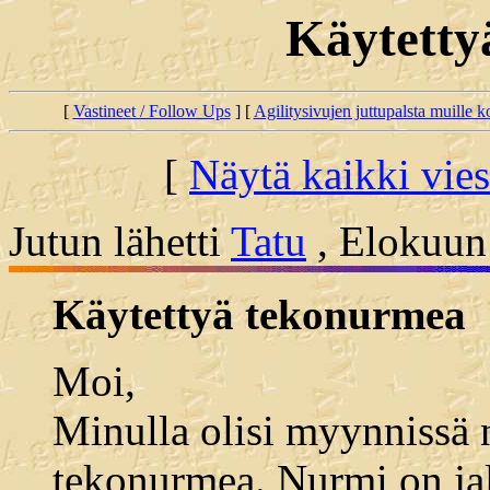
Käytetty
[
Vastineet / Follow Ups
] [
Agilitysivujen juttupalsta muille koi
[
Näytä kaikki vies
Jutun lähetti
Tatu
, Elokuun 
Käytettyä tekonurmea
Moi,
Minulla olisi myynnissä
tekonurmea. Nurmi on ja