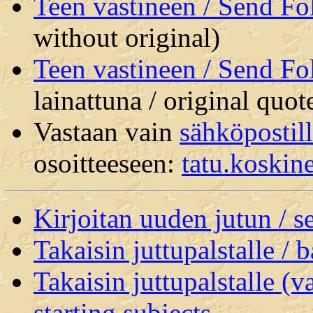
Teen vastineen / Send F
without original)
Teen vastineen / Send F
lainattuna / original quot
Vastaan vain
sähköpostil
osoitteeseen:
tatu.koski
Kirjoitan uuden jutun / 
Takaisin juttupalstalle / 
Takaisin juttupalstalle (v
starting subjects