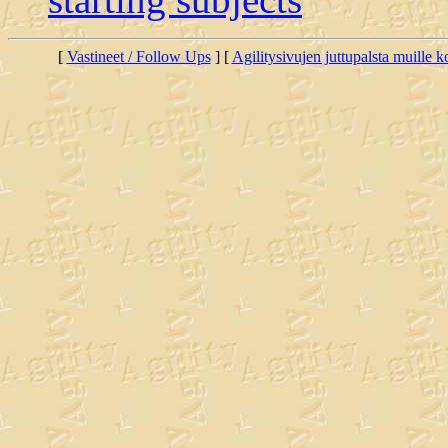
[
Vastineet / Follow Ups
] [
Agilitysivujen juttupalsta muille koi