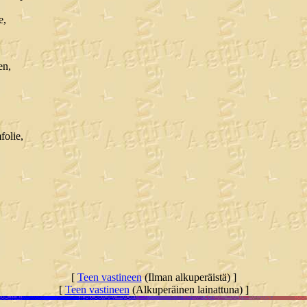
e,
en,
folie,
[
Teen vastineen
(Ilman alkuperäistä) ]
[
Teen vastineen
(Alkuperäinen lainattuna) ]