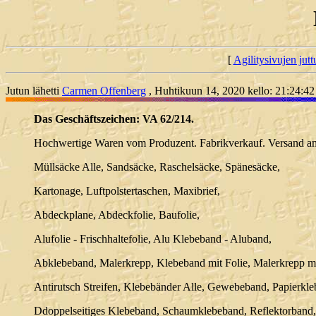
[
Agilitysivujen juttu
Jutun lähetti
Carmen Offenberg
, Huhtikuun 14, 2020 kello: 21:24:42
Das Geschäftszeichen: VA 62/214.
Hochwertige Waren vom Produzent. Fabrikverkauf. Versand am 
Müllsäcke Alle, Sandsäcke, Raschelsäcke, Spänesäcke,
Kartonage, Luftpolstertaschen, Maxibrief,
Abdeckplane, Abdeckfolie, Baufolie,
Alufolie - Frischhaltefolie, Alu Klebeband - Aluband,
Abklebeband, Malerkrepp, Klebeband mit Folie, Malerkrepp mi
Antirutsch Streifen, Klebebänder Alle, Gewebeband, Papierkl
Ddoppelseitiges Klebeband, Schaumklebeband, Reflektorband,