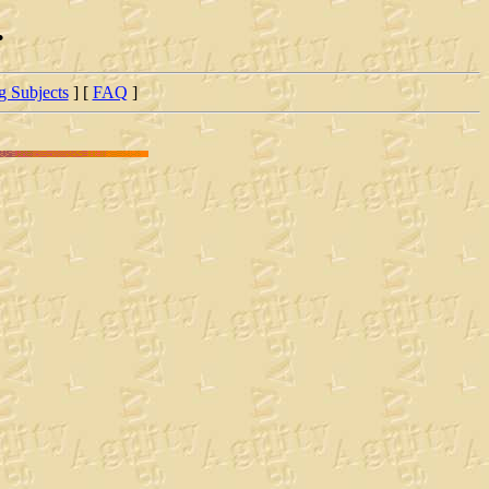
.
ng Subjects
] [
FAQ
]