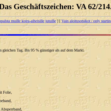
Das Geschäftszeichen: VA 62/214
palsta muille koira-aiheisille jutuille
] [
Vain aloitusotsikot / only starti
gleichen Tag. Bis 95 % günstiger als auf dem Markt.
t Folie,
ebeband,
 Absperrband,