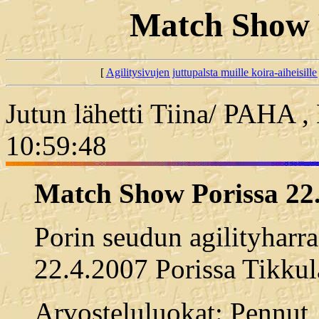
Match Show P
[
Agilitysivujen juttupalsta muille koira-aiheisille 
Jutun lähetti Tiina/ PAHA ,
10:59:48
Match Show Porissa 22
Porin seudun agilityhar
22.4.2007 Porissa Tikkul
Arvosteluluokat: Pennut, 