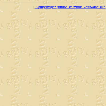
[
Agilitysivujen juttupalsta muille koira-aiheisille 