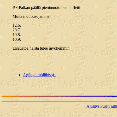
P.S Paikan päällä pienimuotoinen buffetti
Muita möllikisojamme:
12.6.
28.7.
19.8.
10.9.
Lisätietoa näistä tulee myöhemmin.
Agilityn möllikisoja
[
Agilitysivujen juttu