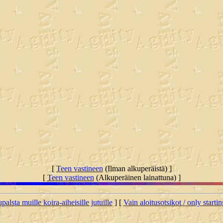
[
Teen vastineen
(Ilman alkuperäistä) ]
[
Teen vastineen
(Alkuperäinen lainattuna) ]
palsta muille koira-aiheisille jutuille
] [
Vain aloitusotsikot / only starti