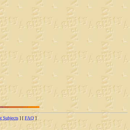
ng Subjects
] [
FAQ
]