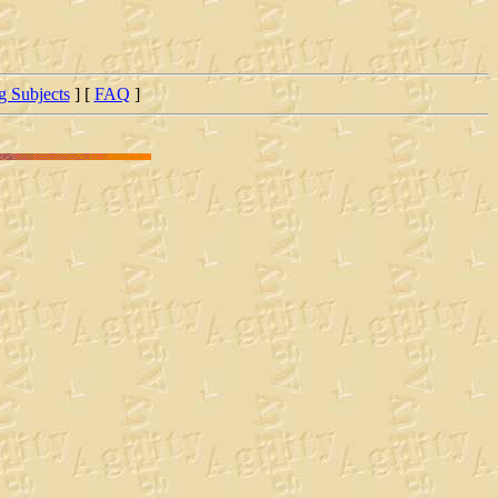
ng Subjects
] [
FAQ
]