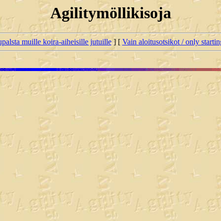
Agilitymöllikisoja
palsta muille koira-aiheisille jutuille
] [
Vain aloitusotsikot / only starti