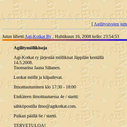
[
Agilitysivujen juttu
Jutun lähetti
Agi-Kotkat Ry
, Huhtikuun 16, 2008 kello: 23:54:53
Agilitymöllikisoja
Agi-Kotkat ry järjestää möllikisat Jäppilän kentällä
14.5.2008.
Tuomarina Jaana Siltanen.
Luokat möllit ja kilpailevat.
Ilmoittautuminen klo 17:30 - 18:00
Etukäteen ilmoittautuessa 4e / startti:
sähköpostilla ilmo@agikotkat.com.
Paikan päällä 6e / startti.
TERVETULOA!