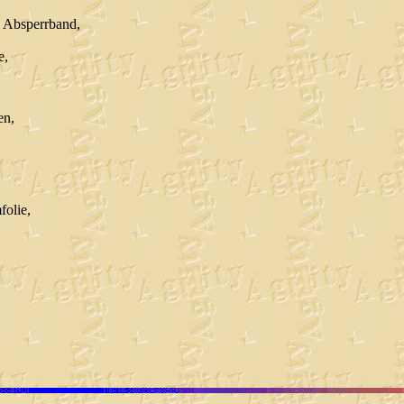
 Absperrband,
e,
en,
folie,