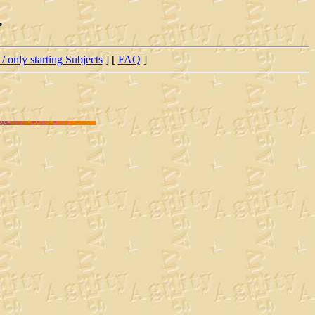
.
 / only starting Subjects
] [
FAQ
]