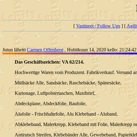
[
Vastineet / Follow Ups
] [
Agili
Jutun lähetti
Carmen Offenberg
, Huhtikuun 14, 2020 kello: 21:24:42
Das Geschäftszeichen: VA 62/214.
Hochwertige Waren vom Produzent. Fabrikverkauf. Versand am 
Müllsäcke Alle, Sandsäcke, Raschelsäcke, Spänesäcke,
Kartonage, Luftpolstertaschen, Maxibrief,
Abdeckplane, Abdeckfolie, Baufolie,
Alufolie - Frischhaltefolie, Alu Klebeband - Aluband,
Abklebeband, Malerkrepp, Klebeband mit Folie, Malerkrepp mi
Antirutsch Streifen, Klebebänder Alle, Gewebeband, Papierkl