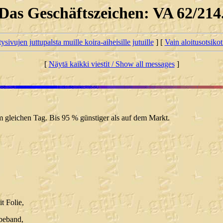
Das Geschäftszeichen: VA 62/214
tysivujen juttupalsta muille koira-aiheisille jutuille
] [
Vain aloitusotsikot
[
Näytä kaikki viestit / Show all messages
]
gleichen Tag. Bis 95 % günstiger als auf dem Markt.
t Folie,
ebeband,