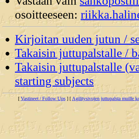
Vastaan vain
sähköpostil
osoitteeseen:
riikka.hal
Kirjoitan uuden jutun / 
Takaisin juttupalstalle / 
Takaisin juttupalstalle (v
starting subjects
[
Vastineet / Follow Ups
] [
Agilitysivujen juttupalsta muille koi