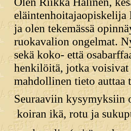
Olen Riikka Halinen, kes
eläintenhoitajaopiskelij
ja olen tekemässä opinnäy
ruokavalion ongelmat. Nyt
sekä koko- että osabarffa
henkilöitä, jotka voisiva
mahdollinen tieto auttaa 
Seuraaviin kysymyksiin o
 koiran ikä, rotu ja sukup