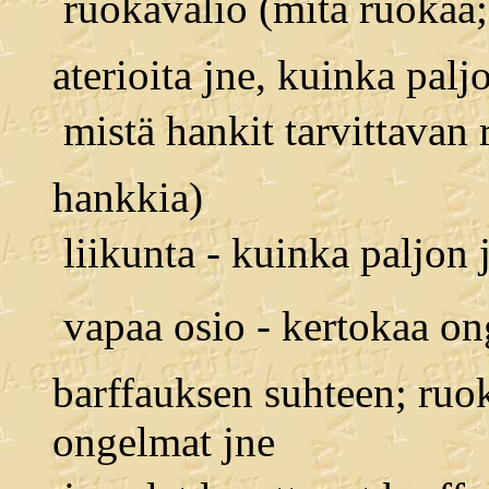
 ruokavalio (mitä ruokaa;
aterioita jne, kuinka palj
 mistä hankit tarvittava
hankkia)
 liikunta - kuinka paljon 
 vapaa osio - kertokaa o
barffauksen suhteen; ruoki
ongelmat jne