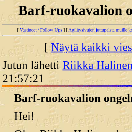
Barf-ruokavalion o
[
Vastineet / Follow Ups
] [
Agilitysivujen juttupalsta muille koi
[
Näytä kaikki vies
Jutun lähetti
Riikka Haline
21:57:21
Barf-ruokavalion ongel
Hei!