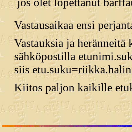
 jos olet lopettanut barf
Vastausaikaa ensi perjanta
Vastauksia ja heränneitä 
sähköpostilla etunimi.s
siis etu.suku=riikka.halin
Kiitos paljon kaikille etu