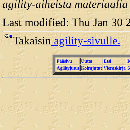
agility-aiheista materiaalia
Last modified: Thu Jan 30
Takaisin
agility-sivulle.
Pääsivu
Uutta
Etsi
K
Agilityjutut
Koirajutut
Vieraskirja
S