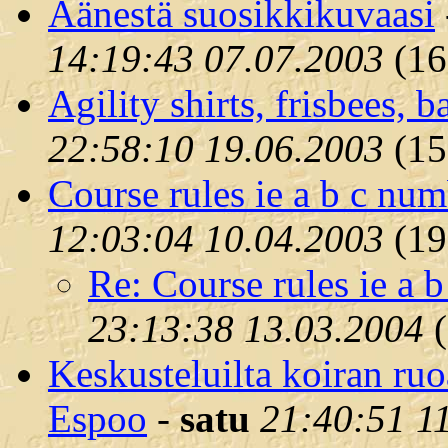
Äänestä suosikkikuvaasi
14:19:43 07.07.2003
(
16
Agility shirts, frisbees, 
22:58:10 19.06.2003
(
15
Course rules ie a b c nu
12:03:04 10.04.2003
(
19
Re: Course rules ie a 
23:13:38 13.03.2004
(
Keskusteluilta koiran ru
Espoo
-
satu
21:40:51 1