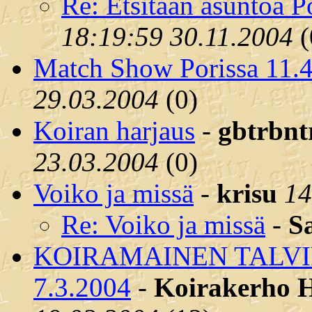
Re: Etsitään asuntoa P
18:19:59 30.11.2004
(
Match Show Porissa 11.
29.03.2004
(
0)
Koiran harjaus
-
gbtrbnt
23.03.2004
(
0)
Voiko ja missä
-
krisu
14
Re: Voiko ja missä
-
S
KOIRAMAINEN TALV
7.3.2004
-
Koirakerho H