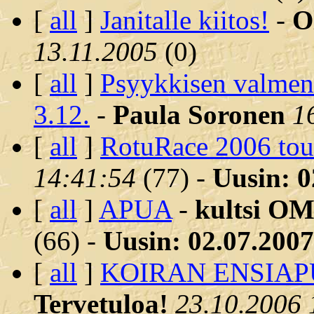
[
all
]
Janitalle kiitos!
-
O
13.11.2005
(
0)
[
all
]
Psyykkisen valment
3.12.
-
Paula Soronen
1
[
all
]
RotuRace 2006 to
14:41:54
(
77) -
Uusin: 0
[
all
]
APUA
-
kultsi O
(
66) -
Uusin: 02.07.2007
[
all
]
KOIRAN ENSIAPU 
Tervetuloa!
23.10.2006 