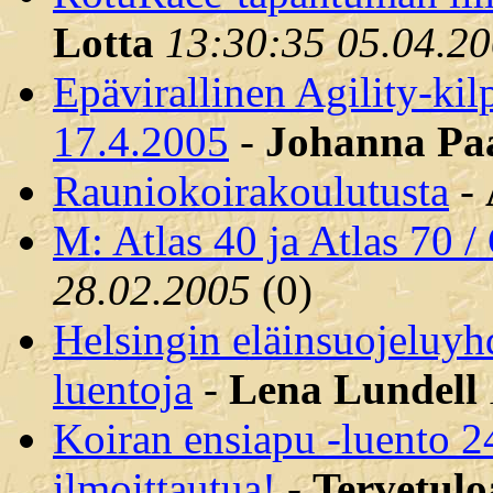
Lotta
13:30:35 05.04.2
Epävirallinen Agility-ki
17.4.2005
-
Johanna Pa
Rauniokoirakoulutusta
-
M: Atlas 40 ja Atlas 70 /
28.02.2005
(
0)
Helsingin eläinsuojeluyhd
luentoja
-
Lena Lundell
Koiran ensiapu -luento 24
ilmoittautua!
-
Tervetulo