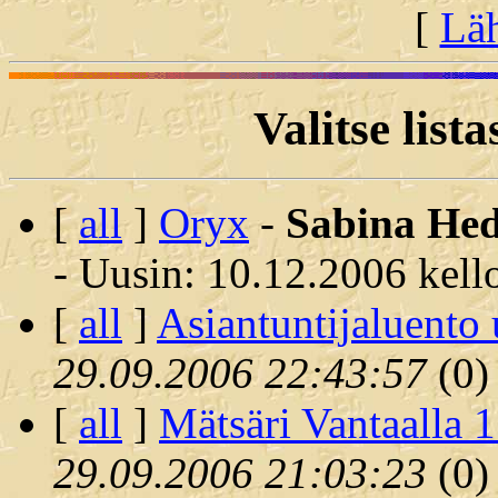
[
Läh
Valitse lista
[
all
]
Oryx
-
Sabina He
- Uusin: 10.12.2006 kell
[
all
]
Asiantuntijaluento 
29.09.2006 22:43:57
(
0)
[
all
]
Mätsäri Vantaalla 
29.09.2006 21:03:23
(
0)