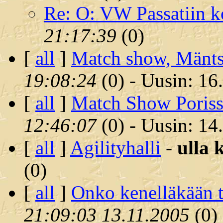
Re: O: VW Passatiin ko
21:17:39
(
0)
[
all
]
Match show, Mänts
19:08:24
(
0) - Uusin: 16
[
all
]
Match Show Poriss
12:46:07
(
0) - Uusin: 14
[
all
]
Agilityhalli
-
ulla 
(
0)
[
all
]
Onko kenelläkään ti
21:09:03 13.11.2005
(
0)