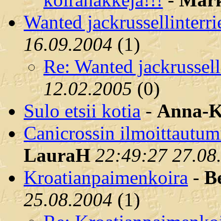
Wanted jackrussellinterrie
16.09.2004
(
1)
Re: Wanted jackrusselli
12.02.2005
(
0)
Sulo etsii kotia
-
Anna-K
Canicrossin ilmoittautum
LauraH
22:49:27 27.08
Kroatianpaimenkoira
-
B
25.08.2004
(
1)