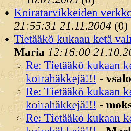
Koiratarvikkeiden verkk
21:55:31 21.11.2004
(
0)
Tietääkö kukaan ketä val
Maria
12:16:00 21.10.2
Re: Tietääkö kukaan k
koirahäkkejä!!!
-
vsal
Re: Tietääkö kukaan k
koirahäkkejä!!!
-
mok
Re: Tietääkö kukaan k
koirahäkkejä!!!
-
Mar