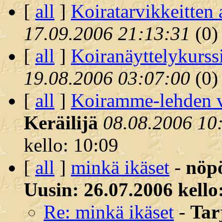
[
all
]
Koiratarvikkeitten
17.09.2006 21:13:31
(
0)
[
all
]
Koiranäyttelykurss
19.08.2006 03:07:00
(
0)
[
all
]
Koiramme-lehden vu
Keräilijä
08.08.2006 10
kello: 10:09
[
all
]
minkä ikäset
-
nöp
Uusin: 26.07.2006 kello
Re: minkä ikäset
-
Tar