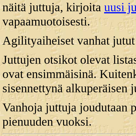
näitä juttuja, kirjoita
uusi ju
vapaamuotoisesti.
Agilityaiheiset vanhat jutu
Juttujen otsikot olevat list
ovat ensimmäisinä. Kuitenki
sisennettynä alkuperäisen ju
Vanhoja juttuja joudutaan 
pienuuden vuoksi.