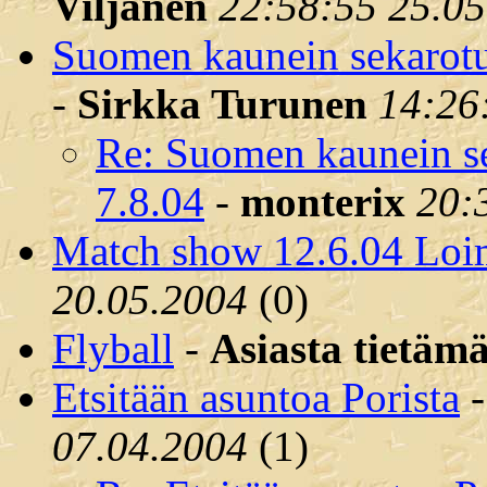
Viljanen
22:58:55 25.0
Suomen kaunein sekarotu
-
Sirkka Turunen
14:26
Re: Suomen kaunein se
7.8.04
-
monterix
20:
Match show 12.6.04 Loi
20.05.2004
(
0)
Flyball
-
Asiasta tietäm
Etsitään asuntoa Porista
07.04.2004
(
1)