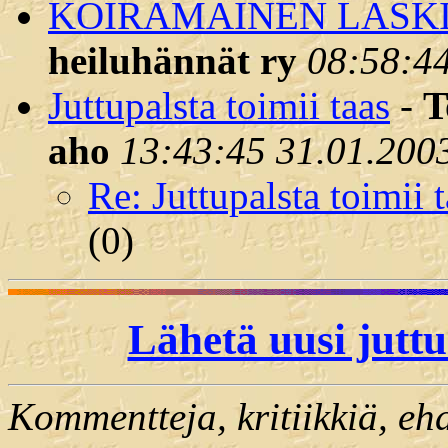
KOIRAMAINEN LASKI
heiluhännät ry
08:58:4
Juttupalsta toimii taas
-
T
aho
13:43:45 31.01.200
Re: Juttupalsta toimii 
(
0)
Lähetä uusi jutt
Kommentteja, kritiikkiä, ehd