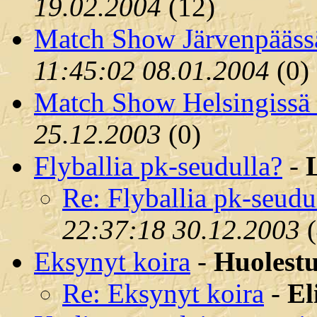
19.02.2004
(
12)
Match Show Järvenpäässä
11:45:02 08.01.2004
(
0)
Match Show Helsingissä
25.12.2003
(
0)
Flyballia pk-seudulla?
-
Re: Flyballia pk-seudu
22:37:18 30.12.2003
(
Eksynyt koira
-
Huolest
Re: Eksynyt koira
-
El