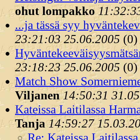
ohut lompakko
11:32:3
...ja tässä syy hyväntekev
23:21:03 25.06.2005
(
0)
Hyväntekeeväisyysmätsär
23:18:23 25.06.2005
(
0)
Match Show Somerniemel
Viljanen
14:50:31 31.0
Kateissa Laitilassa Harma
Tanja
14:59:27 15.03.2
Re: Kateissa Laitilass