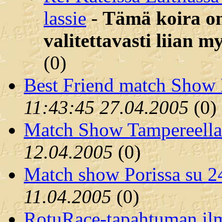
lassie
-
Tämä koira on
valitettavasti liian m
(
0)
Best Friend match Show H
11:43:45 27.04.2005
(
0)
Match Show Tampereella
12.04.2005
(
0)
Match show Porissa su 2
11.04.2005
(
0)
RotuRace-tapahtuman ilm