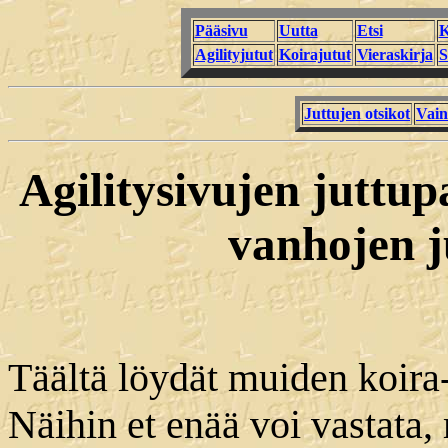
Pääsivu
Uutta
Etsi
K
Agilityjutut
Koirajutut
Vieraskirja
S
Juttujen otsikot
Vain
Agilitysivujen juttupa
vanhojen j
Täältä löydät muiden koira-
Näihin et enää voi vastata