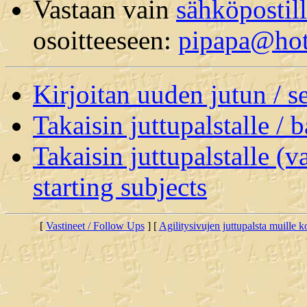
Vastaan vain
sähköpostil
osoitteeseen:
pipapa@hot
Kirjoitan uuden jutun / 
Takaisin juttupalstalle / 
Takaisin juttupalstalle (v
starting subjects
[
Vastineet / Follow Ups
] [
Agilitysivujen juttupalsta muille koi