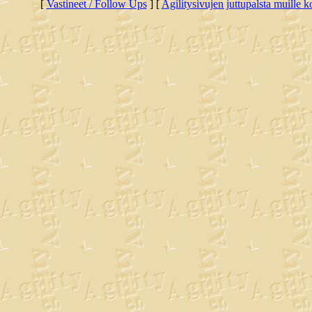
[
Vastineet / Follow Ups
] [
Agilitysivujen juttupalsta muille koi