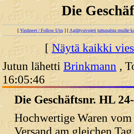
Die Geschäf
[
Vastineet / Follow Ups
] [
Agilitysivujen juttupalsta muille koi
[
Näytä kaikki vies
Jutun lähetti
Brinkmann
, T
16:05:46
Die Geschäftsnr. HL 24
Hochwertige Waren vom P
Versand am gleichen Tag 