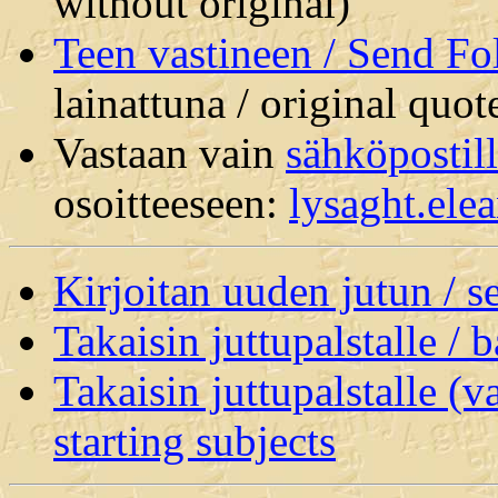
without original)
Teen vastineen / Send F
lainattuna / original quot
Vastaan vain
sähköpostil
osoitteeseen:
lysaght.el
Kirjoitan uuden jutun / 
Takaisin juttupalstalle / 
Takaisin juttupalstalle (v
starting subjects