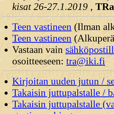
kisat 26-27.1.2019
,
TR
Teen vastineen
(Ilman alk
Teen vastineen
(Alkuperäi
Vastaan vain
sähköpostil
osoitteeseen:
tra@iki.fi
Kirjoitan uuden jutun / 
Takaisin juttupalstalle / 
Takaisin juttupalstalle (v