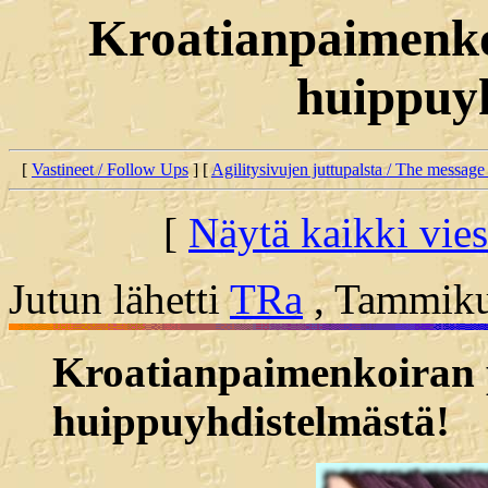
Kroatianpaimenko
huippuyh
[
Vastineet / Follow Ups
] [
Agilitysivujen juttupalsta / The message
[
Näytä kaikki vies
Jutun lähetti
TRa
, Tammiku
Kroatianpaimenkoiran 
huippuyhdistelmästä!