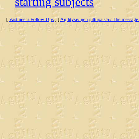
starting subjects
[
Vastineet / Follow Ups
] [
Agilitysivujen juttupalsta / The message