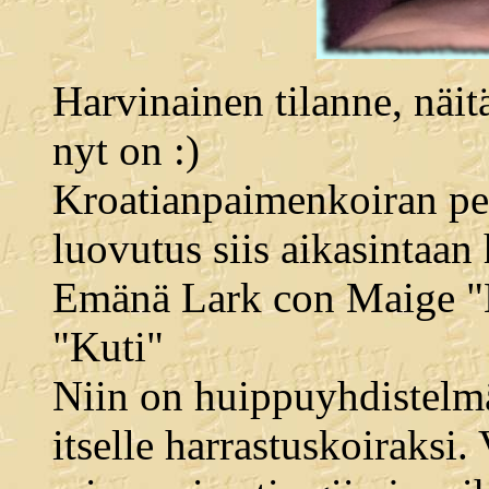
Harvinainen tilanne, näitä
nyt on :)
Kroatianpaimenkoiran pe
luovutus siis aikasintaa
Emänä Lark con Maige "B
"Kuti"
Niin on huippuyhdistelmä,
itselle harrastuskoiraksi.