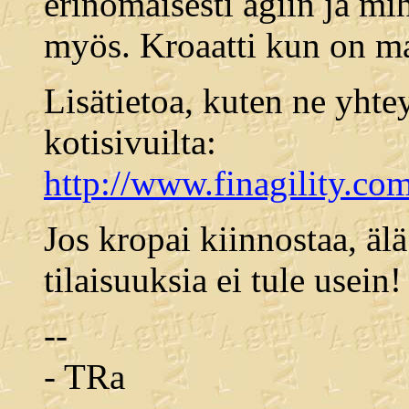
erinomaisesti agiin ja 
myös. Kroaatti kun on ma
Lisätietoa, kuten ne yhtey
kotisivuilta:
http://www.finagility.com
Jos kropai kiinnostaa, älä
tilaisuuksia ei tule usein!
--
- TRa