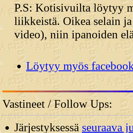
P.S: Kotisivuilta löytyy
liikkeistä. Oikea selain j
video), niin ipanoiden el
Löytyy myös facebooki
Vastineet / Follow Ups:
Järjestyksessä
seuraava j