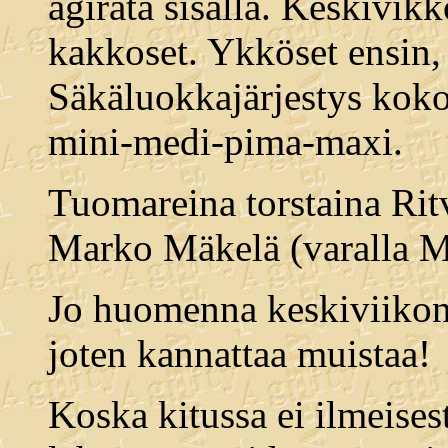
agirata sisällä. Keskivi
kakkoset. Ykköset ensin, 
Säkäluokkajärjestys kokoj
mini-medi-pima-maxi.
Tuomareina torstaina Rit
Marko Mäkelä (varalla M
Jo huomenna keskiviikon
joten kannattaa muistaa!
Koska kitussa ei ilmeises