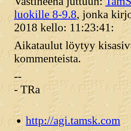
Vastineena juttuun:
TamSK
luokille 8-9.8
, jonka kirj
2018 kello: 11:23:41:
Aikataulut löytyy kisasiv
kommenteista.
--
- TRa
http://agi.tamsk.com