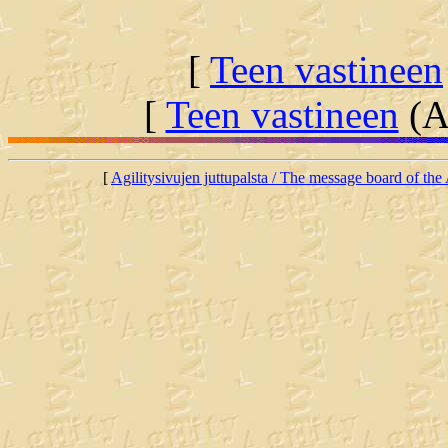
[
Teen vastineen
[
Teen vastineen
(Al
[
Agilitysivujen juttupalsta / The message board of the 