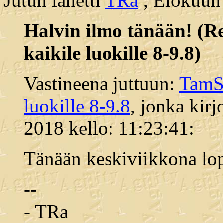
Jutun lähetti
TRa
, Elokuun 
Halvin ilmo tänään! (R
kaikile luokille 8-9.8)
Vastineena juttuun:
TamSK
luokille 8-9.8
, jonka kirj
2018 kello: 11:23:41:
Tänään keskiviikkona lop
--
- TRa