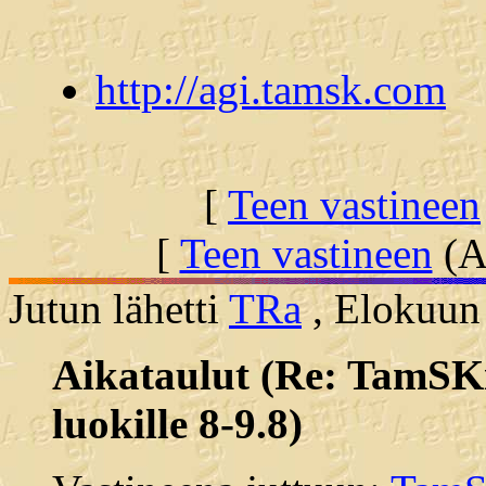
http://agi.tamsk.com
[
Teen vastineen
[
Teen vastineen
(Al
Jutun lähetti
TRa
, Elokuun 
Aikataulut (Re: TamSKin
luokille 8-9.8)