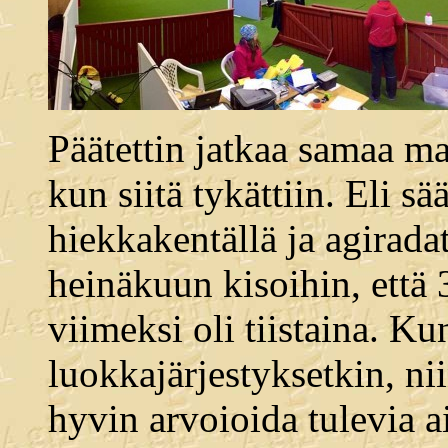
Päätettin jatkaa samaa ma
kun siitä tykättiin. Eli s
hiekkakentällä ja agiradat 
heinäkuun kisoihin, että 
viimeksi oli tiistaina. K
luokkajärjestyksetkin, ni
hyvin arvoioida tulevia ai