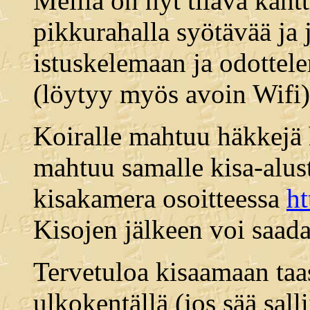
Meillä on nyt tilava kant
pikkurahalla syötävää ja 
istuskelemaan ja odottel
(löytyy myös avoin Wifi).
Koiralle mahtuu häkkejä 
mahtuu samalle kisa-alust
kisakamera osoitteessa
ht
Kisojen jälkeen voi saada
Tervetuloa kisaamaan taa
ulkokentällä (jos sää salli