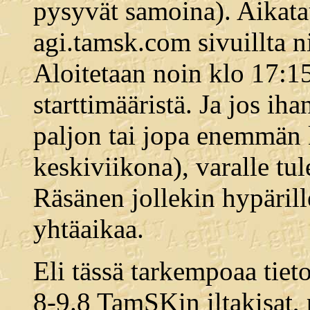
pysyvät samoina). Aikatau
agi.tamsk.com sivuillta n
Aloitetaan noin klo 17:15
starttimääristä. Ja jos iha
paljon tai jopa enemmän
keskiviikona), varalle t
Räsänen jollekin hypäril
yhtäaikaa.
Eli tässä tarkempoaa tiet
8-9.8 TamSKin iltakisat, 