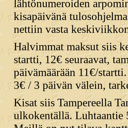
lähtönumeroiden arpomin
kisapäivänä tulosohjelmass
nettiin vasta keskiviikko
Halvimmat maksut siis k
startti, 12€ seuraavat, ta
päivämäärään 11€/startti.
3€ / 3 päivän välein, ta
Kisat siis Tampereella Ta
ulkokentällä. Luhtaantie 