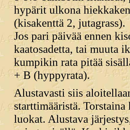
hypärit ulkona hiekkakentä
(kisakenttä 2, jutagrass).
Jos pari päivää ennen kis
kaatosadetta, tai muuta i
kumpikin rata pitää sisäll
+ B (hyppyrata).
Alustavasti siis aloitella
starttimääristä. Torstain
luokat. Alustava järjestys