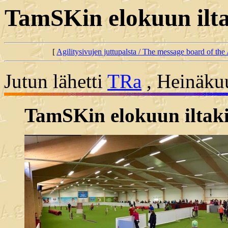
TamSKin elokuun iltak
[
Agilitysivujen juttupalsta / The message board of the 
Jutun lähetti
TRa
, Heinäkuu
TamSKin elokuun iltakis