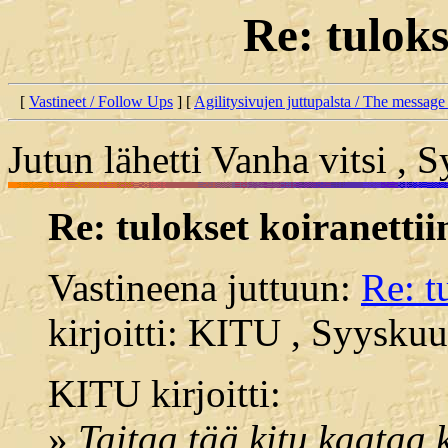
Re: tuloks
[
Vastineet / Follow Ups
] [
Agilitysivujen juttupalsta / The message
Jutun lähetti Vanha vitsi ,
Re: tulokset koiranettii
Vastineena juttuun:
Re: t
kirjoitti: KITU , Syyskuu
KITU kirjoitti:
»
Taitaa tää kitu kaataa k