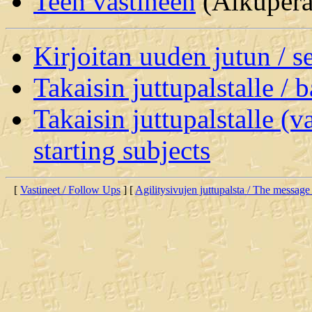
Teen vastineen
(Alkuperäi
Kirjoitan uuden jutun / 
Takaisin juttupalstalle / 
Takaisin juttupalstalle (v
starting subjects
[
Vastineet / Follow Ups
] [
Agilitysivujen juttupalsta / The message