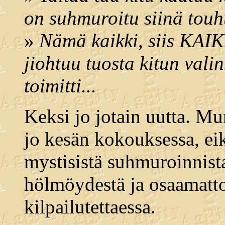
on suhmuroitu siinä touh
»
Nämä kaikki, siis KAIK
jiohtuu tuosta kitun valin
toimitti...
Keksi jo jotain uutta. M
jo kesän kokouksessa, ei
mystisistä suhmuroinnista
hölmöydestä ja osaamatt
kilpailutettaessa.