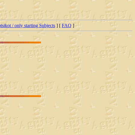
tsikot / only starting Subjects
] [
FAQ
]