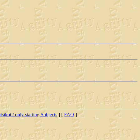
tsikot / only starting Subjects
] [
FAQ
]