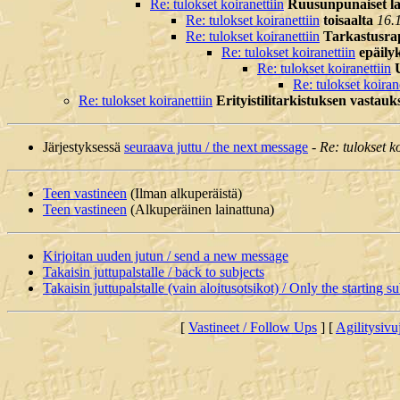
Re: tulokset koiranettiin
Ruusunpunaiset las
Re: tulokset koiranettiin
toisaalta
16.
Re: tulokset koiranettiin
Tarkastusrap
Re: tulokset koiranettiin
epäily
Re: tulokset koiranettiin
Re: tulokset koirane
Re: tulokset koiranettiin
Erityistilitarkistuksen vastauk
Järjestyksessä
seuraava juttu / the next message
-
Re: tulokset ko
Teen vastineen
(Ilman alkuperäistä)
Teen vastineen
(Alkuperäinen lainattuna)
Kirjoitan uuden jutun / send a new message
Takaisin juttupalstalle / back to subjects
Takaisin juttupalstalle (vain aloitusotsikot) / Only the starting su
[
Vastineet / Follow Ups
] [
Agilitysivu