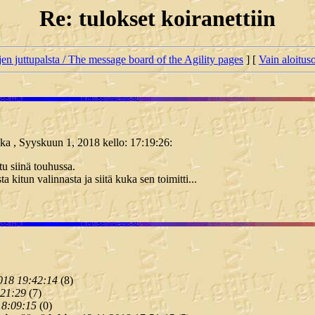
Re: tulokset koiranettiin
jen juttupalsta / The message board of the Agility pages
] [
Vain aloituso
irkka , Syyskuun 1, 2018 kello: 17:19:26:
tu siinä touhussa.
kitun valinnasta ja siitä kuka sen toimitti...
018 19:42:14
(
8)
:21:29
(
7)
18:09:15
(
0)