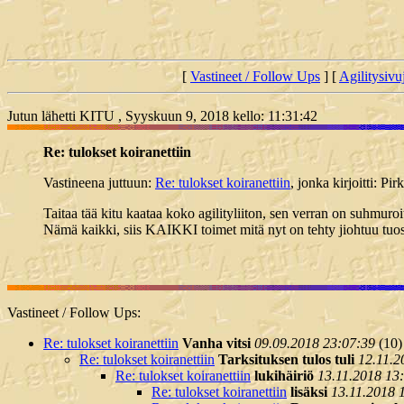
[
Vastineet / Follow Ups
] [
Agilitysivu
Jutun lähetti KITU , Syyskuun 9, 2018 kello: 11:31:42
Re: tulokset koiranettiin
Vastineena juttuun:
Re: tulokset koiranettiin
, jonka kirjoitti: P
Taitaa tää kitu kaataa koko agilityliiton, sen verran on suhmuroi
Nämä kaikki, siis KAIKKI toimet mitä nyt on tehty jiohtuu tuosta 
Vastineet / Follow Ups:
Re: tulokset koiranettiin
Vanha vitsi
09.09.2018 23:07:39
(
10)
Re: tulokset koiranettiin
Tarksituksen tulos tuli
12.11.2
Re: tulokset koiranettiin
lukihäiriö
13.11.2018 13
Re: tulokset koiranettiin
lisäksi
13.11.2018 