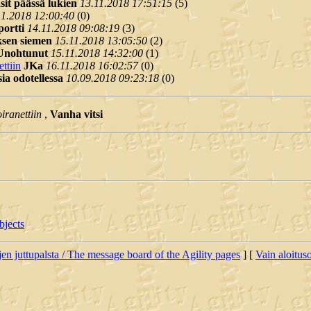
it päässä lukien
13.11.2018 17:51:15
(
5)
11.2018 12:00:40
(
0)
ortti
14.11.2018 09:08:19
(
3)
ksen siemen
15.11.2018 13:05:50
(
2)
Unohtunut
15.11.2018 14:32:00
(
1)
ttiin
JKa
16.11.2018 16:02:57
(
0)
sia odotellessa
10.09.2018 09:23:18
(
0)
iranettiin
,
Vanha vitsi
bjects
jen juttupalsta / The message board of the Agility pages
] [
Vain aloituso