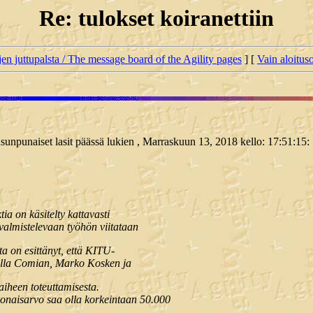
Re: tulokset koiranettiin
jen juttupalsta / The message board of the Agility pages
] [
Vain aloituso
uusunpunaiset lasit päässä lukien , Marraskuun 13, 2018 kello: 17:51:15:
a on käsitelty kattavasti
valmistelevaan työhön viitataan
a on esittänyt, että KITU-
tella Comian, Marko Kosken ja
iheen toteuttamisesta.
naisarvo saa olla korkeintaan 50.000