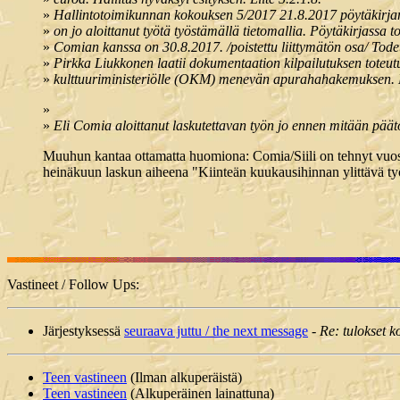
»
Hallintotoimikunnan kokouksen 5/2017 21.8.2017 pöytäkir
»
on jo aloittanut työtä työstämällä tietomallia. Pöytäkirjassa 
»
Comian kanssa on 30.8.2017. /poistettu liittymätön osa/ Todett
»
Pirkka Liukkonen laatii dokumentaation kilpailutuksen toteutu
»
kulttuuriministeriölle (OKM) menevän apurahahakemuksen. Li
»
»
Eli Comia aloittanut laskutettavan työn jo ennen mitään päät
Muuhun kantaa ottamatta huomiona: Comia/Siili on tehnyt vuosia 
heinäkuun laskun aiheena "Kiinteän kuukausihinnan ylittävä ty
Vastineet / Follow Ups:
Järjestyksessä
seuraava juttu / the next message
-
Re: tulokset ko
Teen vastineen
(Ilman alkuperäistä)
Teen vastineen
(Alkuperäinen lainattuna)