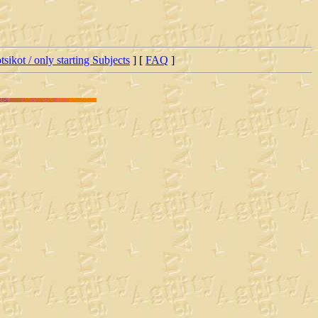
tsikot / only starting Subjects
] [
FAQ
]