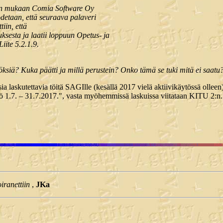
jan mukaan Comia Software Oy
todetaan, että seuraava palaveri
iin, että
ksesta ja laatii loppuun Opetus- ja
ite 5.2.1.9.
öksiä? Kuka päätti ja millä perustein? Onko tämä se tuki mitä ei saatu
laskutettavia töitä SAGIlle (kesällä 2017 vielä aktiivikäytössä olleen
ö 1.7. – 31.7.2017.", vasta myöhemmissä laskuissa viitataan KITU 2:n.
iranettiin
,
JKa