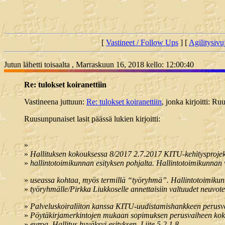
[
Vastineet / Follow Ups
] [
Agilitysivu
Jutun lähetti toisaalta , Marraskuun 16, 2018 kello: 12:00:40
Re: tulokset koiranettiin
Vastineena juttuun:
Re: tulokset koiranettiin
, jonka kirjoitti: R
Ruusunpunaiset lasit päässä lukien kirjoitti:
»
»
Hallituksen kokouksessa 8/2017 2.7.2017 KITU-kehitysprojekti
»
hallintotoimikunnan esityksen pohjalta. Hallintotoimikunnan 
»
useassa kohtaa, myös termillä “työryhmä”. Hallintotoimikunt
»
työryhmälle/Pirkka Liukkoselle annettaisiin valtuudet neuvo
»
Palveluskoiraliiton kanssa KITU-uudistamishankkeen perusva
»
Pöytäkirjamerkintojen mukaan sopimuksen perusvaiheen koko
»
euroa. Hallitus hyväksyi esityksen. Liite 5.2.1.8.