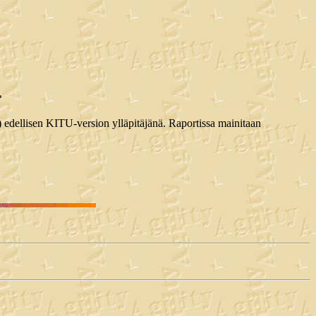
?
) edellisen KITU-version ylläpitäjänä. Raportissa mainitaan