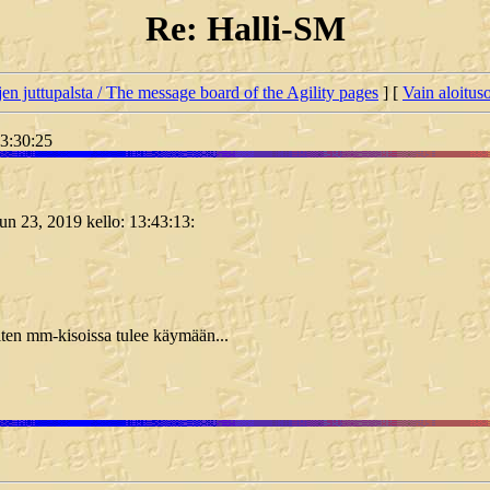
Re: Halli-SM
jen juttupalsta / The message board of the Agility pages
] [
Vain aloituso
13:30:25
kuun 23, 2019 kello: 13:43:13:
miten mm-kisoissa tulee käymään...