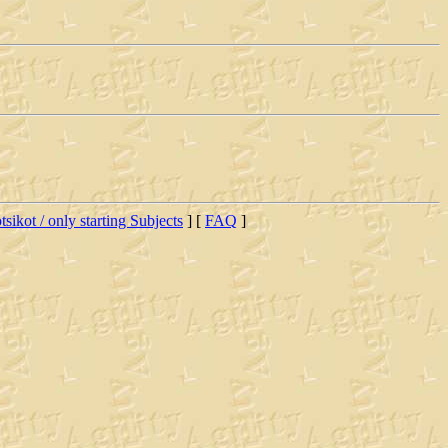
tsikot / only starting Subjects
] [
FAQ
]