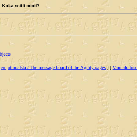
,
Kuka voitti minit?
bjects
jen juttupalsta / The message board of the Agility pages
] [
Vain aloituso