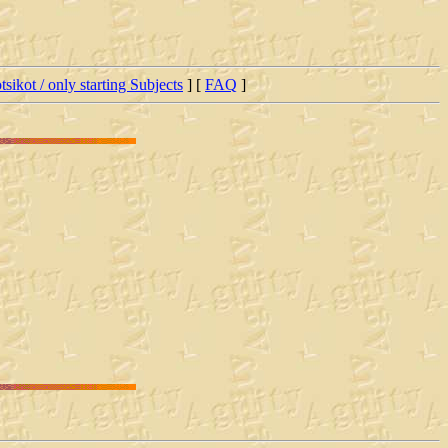
tsikot / only starting Subjects
] [
FAQ
]