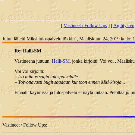
[
Vastineet / Follow Ups
] [
Agilitysivu
Jutun lähetti Miksi tulospalvelu tökkii? , Maaliskuun 24, 2019 kello: 
Re: Halli-SM
Vastineena juttuun:
Halli-SM
, jonka kirjoitti: Voi voi , Maalis
Voi voi kirjoitti:
»
Iso miinus sagin tulospalvelulle.
»
Toivottavasti bugit saadaan kuntoon ennen MM-kisoja...
Finaalit käynnissä ja tulospalvelu ei näytä mitään. Pelottaa jo 
Vastineet / Follow Ups: