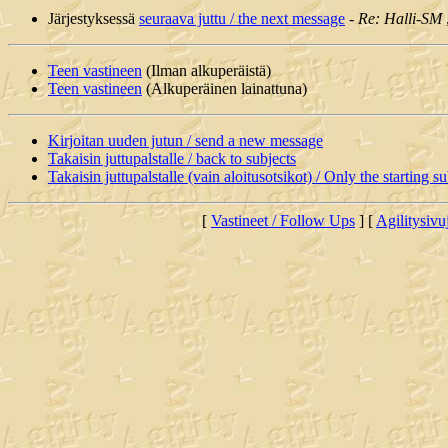
Järjestyksessä
seuraava juttu / the next message
-
Re: Halli-SM
Teen vastineen
(Ilman alkuperäistä)
Teen vastineen
(Alkuperäinen lainattuna)
Kirjoitan uuden jutun / send a new message
Takaisin juttupalstalle / back to subjects
Takaisin juttupalstalle (vain aloitusotsikot) / Only the starting su
[
Vastineet / Follow Ups
] [
Agilitysivu