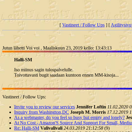
[
Vastineet / Follow Ups
] [
Agilitysivu
Jutun lähetti Voi voi , Maaliskuun 23, 2019 kello: 13:43:13
Halli-SM
Iso miinus sagin tulospalvelulle.
Toivottavasti bugit saadaan kuntoon ennen MM-kisoja...
Vastineet / Follow Ups:
Invite you to review our services
Jennifer Loftin
11.02.2020 0
Inquiry from Washington,DC
Joseph M. Morris
17.12.2019 1
As a webmaster, do you feel so busy but empty and lonely?
Jes
At No Cost - Amazon'S Source And Support For Small, Medi
Re: Halli-SM
Valivalivali
24.03.2019 21:12:58
(
9)