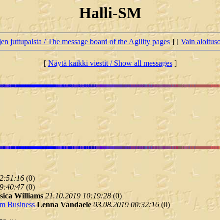
Halli-SM
jen juttupalsta / The message board of the Agility pages
] [
Vain aloituso
[
Näytä kaikki viestit / Show all messages
]
2:51:16
(
0)
9:40:47
(
0)
sica Williams
21.10.2019 10:19:28
(
0)
um Business
Lenna Vandaele
03.08.2019 00:32:16
(
0)