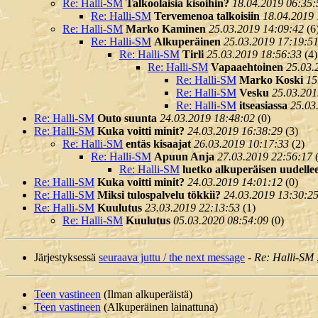
Re: Halli-SM
Talkoolaisia kisoihin?
18.04.2019 06:35:
Re: Halli-SM
Tervemenoa talkoisiin
18.04.2019 
Re: Halli-SM
Marko Kaminen
25.03.2019 14:09:42
(
6
Re: Halli-SM
Alkuperäinen
25.03.2019 17:19:5
Re: Halli-SM
Tirli
25.03.2019 18:56:33
(
4)
Re: Halli-SM
Vapaaehtoinen
25.03.
Re: Halli-SM
Marko Koski
15
Re: Halli-SM
Vesku
25.03.201
Re: Halli-SM
itseasiassa
25.03
Re: Halli-SM
Outo suunta
24.03.2019 18:48:02
(
0)
Re: Halli-SM
Kuka voitti minit?
24.03.2019 16:38:29
(
3)
Re: Halli-SM
entäs kisaajat
26.03.2019 10:17:33
(
2)
Re: Halli-SM
Apuun Anja
27.03.2019 22:56:17
Re: Halli-SM
luetko alkuperäisen uudelle
Re: Halli-SM
Kuka voitti minit?
24.03.2019 14:01:12
(
0)
Re: Halli-SM
Miksi tulospalvelu tökkii?
24.03.2019 13:30:2
Re: Halli-SM
Kuulutus
23.03.2019 22:13:53
(
1)
Re: Halli-SM
Kuulutus
05.03.2020 08:54:09
(
0)
Järjestyksessä
seuraava juttu / the next message
-
Re: Halli-SM
Teen vastineen
(Ilman alkuperäistä)
Teen vastineen
(Alkuperäinen lainattuna)