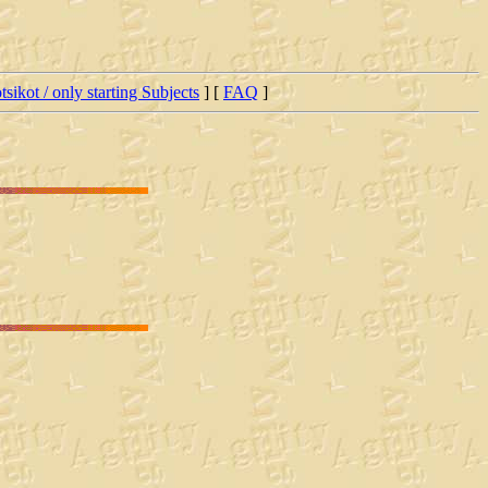
tsikot / only starting Subjects
] [
FAQ
]