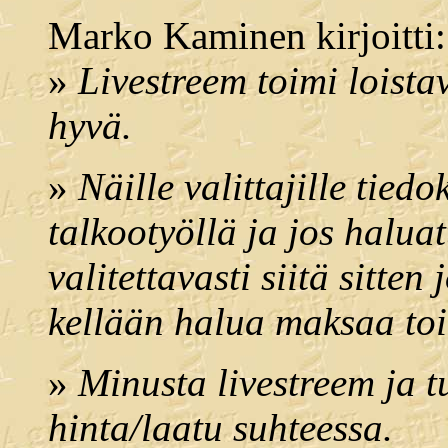
Marko Kaminen kirjoitti:
»
Livestreem toimi loistav
hyvä.
»
Näille valittajille tiedo
talkootyöllä ja jos halua
valitettavasti siitä sitt
kellään halua maksaa toi
»
Minusta livestreem ja t
hinta/laatu suhteessa.