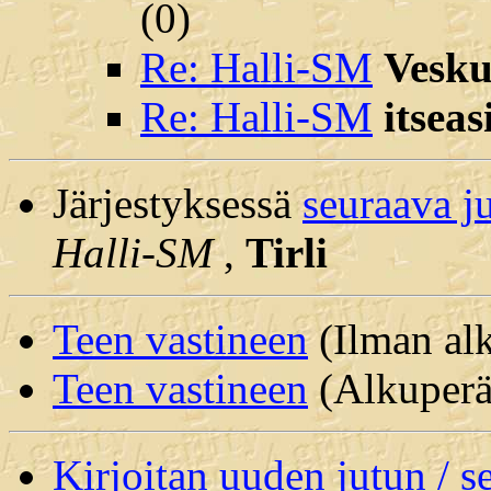
(
0)
Re: Halli-SM
Vesk
Re: Halli-SM
itseas
Järjestyksessä
seuraava j
Halli-SM
,
Tirli
Teen vastineen
(Ilman alk
Teen vastineen
(Alkuperäi
Kirjoitan uuden jutun / 