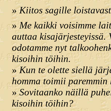
»
Kiitos sagille loistavas
»
Me kaikki voisimme lai
auttaa kisajärjesteyissä. V
odotamme nyt talkoohenk
kisoihin töihin.
»
Kun te olette siellä jär
homma toimii paremmin k
»
Sovitaanko näillä puhei
kisoihin töihin?