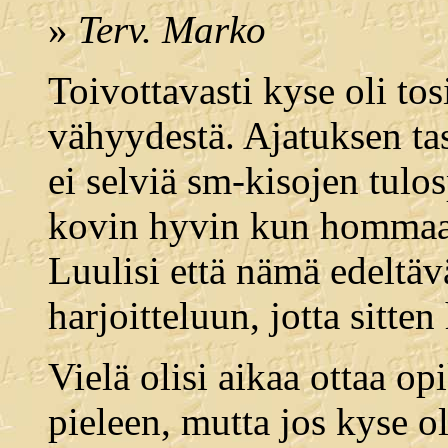
»
Terv. Marko
Toivottavasti kyse oli tos
vähyydestä. Ajatuksen taso
ei selviä sm-kisojen tulo
kovin hyvin kun hommaa 
Luulisi että nämä edeltäv
harjoitteluun, jotta sitten
Vielä olisi aikaa ottaa op
pieleen, mutta jos kyse ol