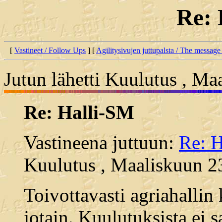
Re: 
[
Vastineet / Follow Ups
] [
Agilitysivujen juttupalsta / The message
Jutun lähetti Kuulutus , Ma
Re: Halli-SM
Vastineena juttuun:
Re: 
Kuulutus , Maaliskuun 23
Toivottavasti agriahallin
jotain. Kuulutuksista ei s