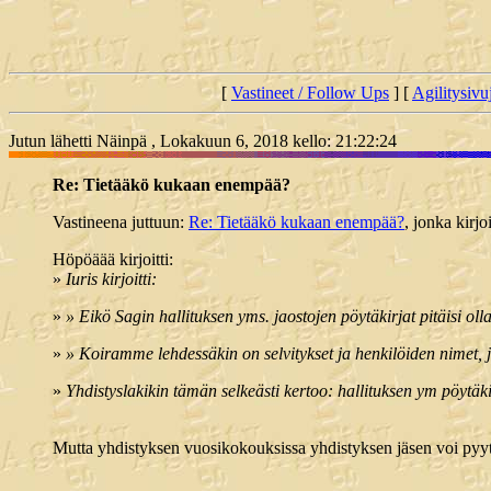
[
Vastineet / Follow Ups
] [
Agilitysivu
Jutun lähetti Näinpä , Lokakuun 6, 2018 kello: 21:22:24
Re: Tietääkö kukaan enempää?
Vastineena juttuun:
Re: Tietääkö kukaan enempää?
, jonka kirj
Höpöäää kirjoitti:
»
Iuris kirjoitti:
»
» Eikö Sagin hallituksen yms. jaostojen pöytäkirjat pitäisi olla 
»
» Koiramme lehdessäkin on selvitykset ja henkilöiden nimet, jo
»
Yhdistyslakikin tämän selkeästi kertoo: hallituksen ym pöytäkirj
Mutta yhdistyksen vuosikokouksissa yhdistyksen jäsen voi pyyt