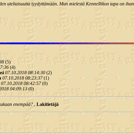
den uteliaisuutta tyydyttämään. Mun mielestä Kennelliiton tapa on ihan s
38
(
5)
47:36
(
4)
si
07.10.2018 08:14:30
(
2)
a
07.10.2018 08:23:37
(
1)
07.10.2018 08:42:57
(
0)
2018 04:09:13
(
0)
 kukaan enempää?
,
Lakitietäjä