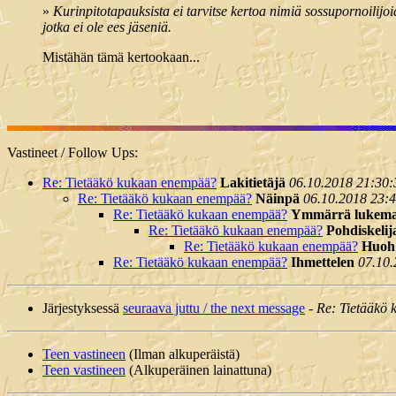
»
Kurinpitotapauksista ei tarvitse kertoa nimiä sossupornoilijoi
jotka ei ole ees jäseniä.
Mistähän tämä kertookaan...
Vastineet / Follow Ups:
Re: Tietääkö kukaan enempää?
Lakitietäjä
06.10.2018 21:30:
Re: Tietääkö kukaan enempää?
Näinpä
06.10.2018 23:
Re: Tietääkö kukaan enempää?
Ymmärrä lukema
Re: Tietääkö kukaan enempää?
Pohdiskelij
Re: Tietääkö kukaan enempää?
Huoh
Re: Tietääkö kukaan enempää?
Ihmettelen
07.10.
Järjestyksessä
seuraava juttu / the next message
-
Re: Tietääkö
Teen vastineen
(Ilman alkuperäistä)
Teen vastineen
(Alkuperäinen lainattuna)