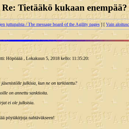
Re: Tietääkö kukaan enempää?
jen juttupalsta / The message board of the Agility pages
] [
Vain aloituso
oitti: Höpöäää , Lokakuun 5, 2018 kello: 11:35:20:
jäsenistölle julkisia, kun ne on tarkistettu?
ille on annettu sanktioita.
at ei ole julksisia.
ää pöytäkirjoja nahtäväkseen!