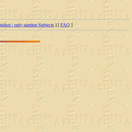
tsikot / only starting Subjects
] [
FAQ
]