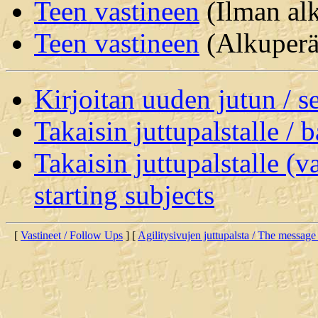
Teen vastineen
(Ilman alk
Teen vastineen
(Alkuperäi
Kirjoitan uuden jutun / 
Takaisin juttupalstalle / 
Takaisin juttupalstalle (v
starting subjects
[
Vastineet / Follow Ups
] [
Agilitysivujen juttupalsta / The message