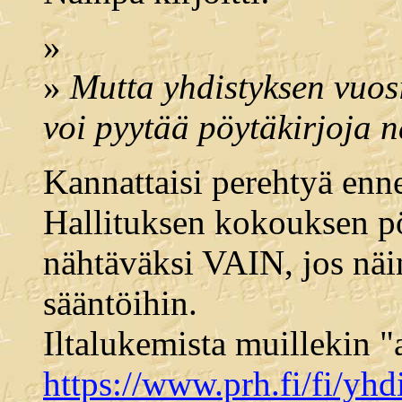
»
»
Mutta yhdistyksen vuos
voi pyytää pöytäkirjoja 
Kannattaisi perehtyä enn
Hallituksen kokouksen pö
nähtäväksi VAIN, jos näi
sääntöihin.
Iltalukemista muillekin "a
https://www.prh.fi/fi/yh