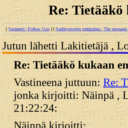
Re: Tietääkö
[
Vastineet / Follow Ups
] [
Agilitysivujen juttupalsta / The message
Jutun lähetti Lakitietäjä ,
Re: Tietääkö kukaan e
Vastineena juttuun:
Re: 
jonka kirjoitti: Näinpä ,
21:22:24:
Näinpä kirjoitti: