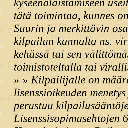
kyseenalaistamiseen useit
tätä toimintaa, kunnes on
Suurin ja merkittävin osa
kilpailun kannalta ns. vir
kehässä tai sen välittömä
toimistoteltalla tai virall
»
» Kilpailijalle on määr
lisenssioikeuden menetys 
perustuu kilpailusääntöj
Lisenssisopimusehtojen 6