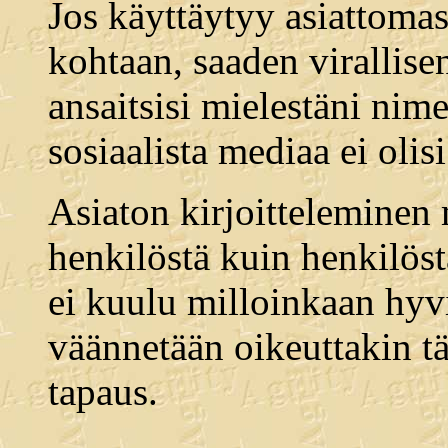
Jos käyttäytyy asiattomas
kohtaan, saaden virallisen
ansaitsisi mielestäni nime
sosiaalista mediaa ei olis
Asiaton kirjoitteleminen 
henkilöstä kuin henkilöst
ei kuulu milloinkaan hyvi
väännetään oikeuttakin t
tapaus.