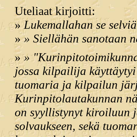
Uteliaat kirjoitti:
»
Lukemallahan se selviää
»
» Siellähän sanotaan n
»
» "Kurinpitotoimikunnan
jossa kilpailija käyttäyty
tuomaria ja kilpailun jär
Kurinpitolautakunnan nä
on syyllistynyt kiroiluun
solvaukseen, sekä tuoma