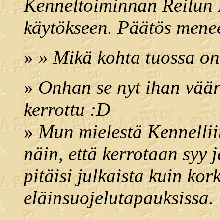
Kenneltoiminnan Reilun P
käytökseen. Päätös menee
»
» Mikä kohta tuossa o
»
Onhan se nyt ihan väär
kerrottu :D
»
Mun mielestä Kennelliit
näin, että kerrotaan syy 
pitäisi julkaista kuin kor
eläinsuojelutapauksissa.