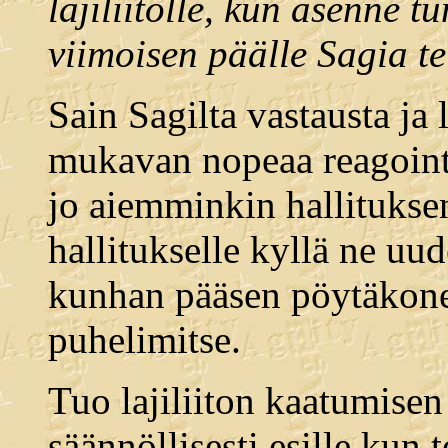
lajiliitolle, kun asenne t
viimoisen päälle Sagia te
Sain Sagilta vastausta ja 
mukavan nopeaa reagointi
jo aiemminkin hallituksen
hallitukselle kyllä ne uu
kunhan pääsen pöytäkonee
puhelimitse.
Tuo lajiliiton kaatumisen
säännöllisesti esille kun 