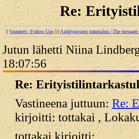
Re: Erityist
[
Vastineet / Follow Ups
] [
Agilitysivujen juttupalsta / The message
Jutun lähetti Niina Lindber
18:07:56
Re: Erityistilintarkastu
Vastineena juttuun:
Re: E
kirjoitti: tottakai , Loka
tottakai kirjoitti: