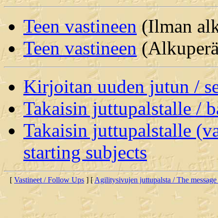
Teen vastineen
(Ilman alk
Teen vastineen
(Alkuperäi
Kirjoitan uuden jutun / 
Takaisin juttupalstalle / 
Takaisin juttupalstalle (v
starting subjects
[
Vastineet / Follow Ups
] [
Agilitysivujen juttupalsta / The message