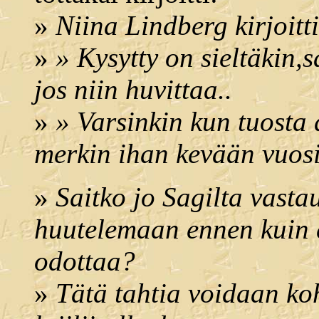
»
Niina Lindberg kirjoitti
»
» Kysytty on sieltäkin,
jos niin huvittaa..
»
» Varsinkin kun tuosta 
merkin ihan kevään vuosi
»
Saitko jo Sagilta vasta
huutelemaan ennen kuin e
odottaa?
»
Tätä tahtia voidaan ko