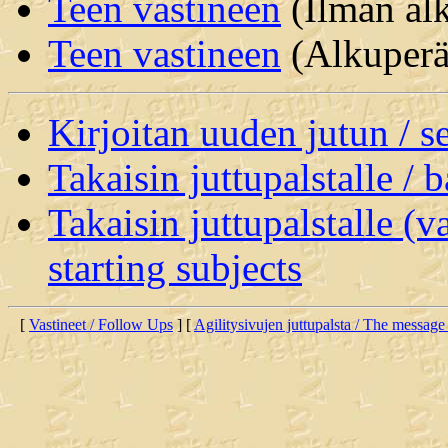
Teen vastineen
(Ilman alk
Teen vastineen
(Alkuperäi
Kirjoitan uuden jutun / 
Takaisin juttupalstalle / 
Takaisin juttupalstalle (v
starting subjects
[
Vastineet / Follow Ups
] [
Agilitysivujen juttupalsta / The message