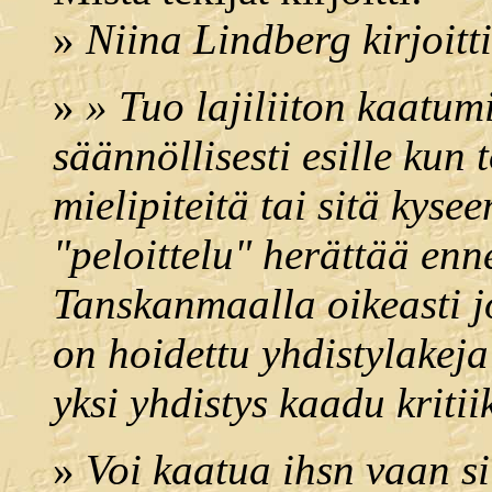
»
Niina Lindberg kirjoitti
»
» Tuo lajiliiton kaatum
säännöllisesti esille kun 
mielipiteitä tai sitä kysee
"peloittelu" herättää en
Tanskanmaalla oikeasti j
on hoidettu yhdistylakeja
yksi yhdistys kaadu kritii
»
Voi kaatua ihsn vaan si