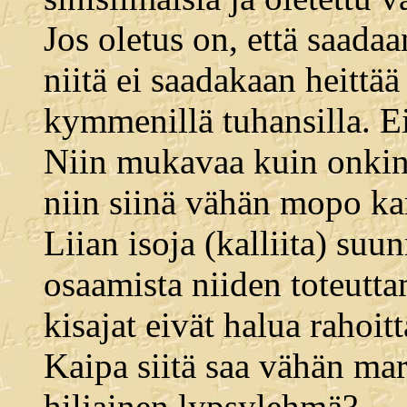
Jos oletus on, että saadaa
niitä ei saadakaan heittä
kymmenillä tuhansilla. E
Niin mukavaa kuin onkin, 
niin siinä vähän mopo kar
Liian isoja (kalliita) suun
osaamista niiden toteutta
kisajat eivät halua rahoit
Kaipa siitä saa vähän mari
hiljainen lypsylehmä?