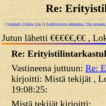
Re: Erityist
[
Vastineet / Follow Ups
] [
Agilitysivujen juttupalsta / The message
Jutun lähetti €€€€€,€€ , Lo
Re: Erityistilintarkastu
Vastineena juttuun:
Re: E
kirjoitti: Mistä tekijät ,
19:08:25:
Mistä tekijät kirjoitti: