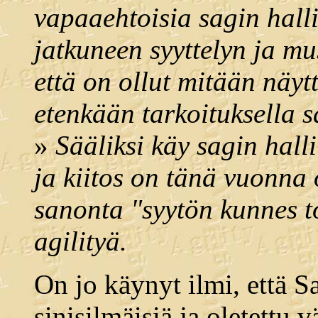
vapaaehtoisia sagin hall
jatkuneen syyttelyn ja m
että on ollut mitään näyt
etenkään tarkoituksella sa
»
Sääliksi käy sagin hall
ja kiitos on tänä vuonna 
sanonta "syytön kunnes t
agilityä.
On jo käynyt ilmi, että S
sinisilmäisiä ja oletettu v