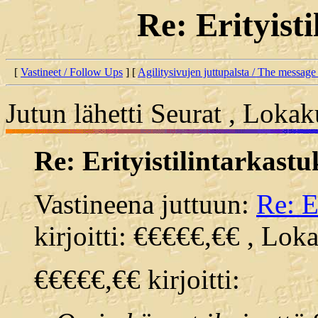
Re: Erityist
[
Vastineet / Follow Ups
] [
Agilitysivujen juttupalsta / The message
Jutun lähetti Seurat , Loka
Re: Erityistilintarkastu
Vastineena juttuun:
Re: E
kirjoitti: €€€€€,€€ , Lok
€€€€€,€€ kirjoitti: