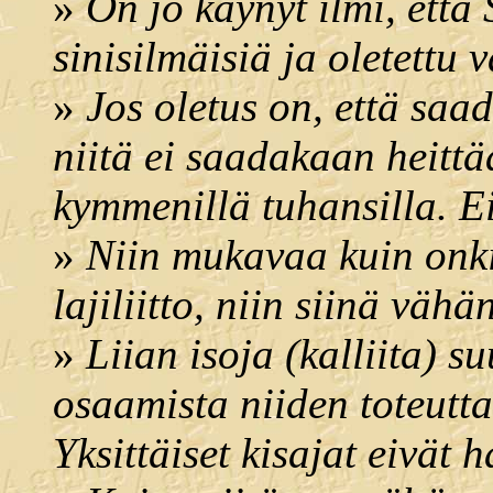
»
On jo käynyt ilmi, että
sinisilmäisiä ja oletettu 
»
Jos oletus on, että saa
niitä ei saadakaan heitt
kymmenillä tuhansilla. E
»
Niin mukavaa kuin onki
lajiliitto, niin siinä väh
»
Liian isoja (kalliita) s
osaamista niiden toteutta
Yksittäiset kisajat eivät