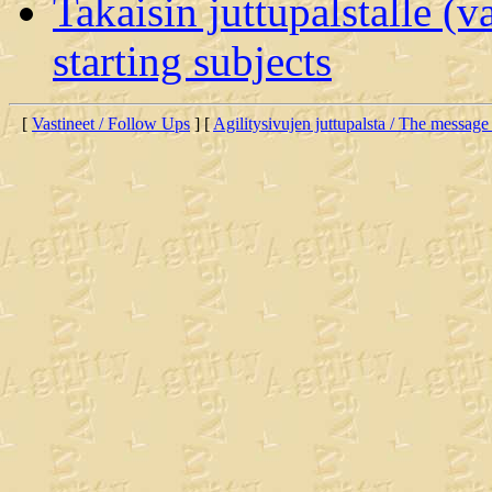
Takaisin juttupalstalle (v
starting subjects
[
Vastineet / Follow Ups
] [
Agilitysivujen juttupalsta / The message