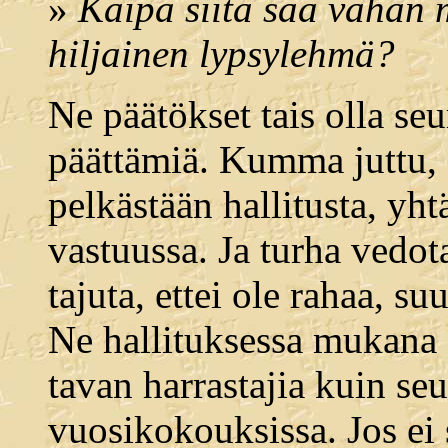
»
Kaipa siitä saa vähän m
hiljainen lypsylehmä?
Ne päätökset tais olla se
päättämiä. Kumma juttu, 
pelkästään hallitusta, yhtä
vastuussa. Ja turha vedota,
tajuta, ettei ole rahaa, su
Ne hallituksessa mukana 
tavan harrastajia kuin seu
vuosikokouksissa. Jos ei 