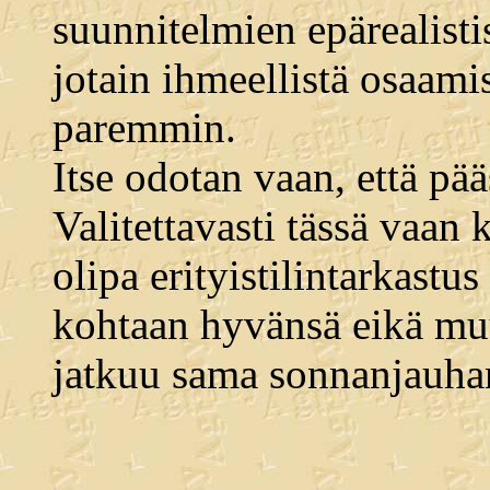
suunnitelmien epärealistis
jotain ihmeellistä osaami
paremmin.
Itse odotan vaan, että pä
Valitettavasti tässä vaan 
olipa erityistilintarkastu
kohtaan hyvänsä eikä muu
jatkuu sama sonnanjauhant