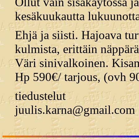
Ollut vain sisäkäytössä 
kesäkuukautta lukuunott
Ehjä ja siisti. Hajoava t
kulmista, erittäin näppär
Väri sinivalkoinen. Kisam
Hp 590€/ tarjous, (ovh 9
tiedustelut
juulis.karna@gmail.com