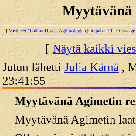
Myytävänä 
[
Vastineet / Follow Ups
] [
Agilitysivujen juttupalsta / The message
[
Näytä kaikki vies
Jutun lähetti
Julia Kärnä
, M
23:41:55
Myytävänä Agimetin re
Myytävänä Agimetin laat