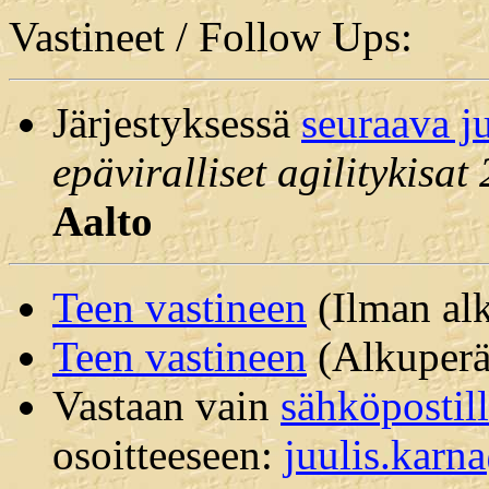
Vastineet / Follow Ups:
Järjestyksessä
seuraava j
epäviralliset agilitykisa
Aalto
Teen vastineen
(Ilman alk
Teen vastineen
(Alkuperäi
Vastaan vain
sähköpostil
osoitteeseen:
juulis.kar