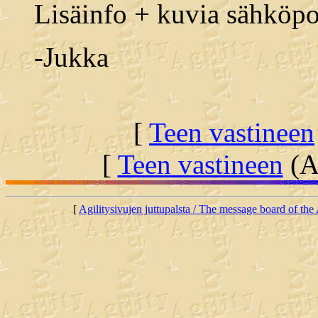
Lisäinfo + kuvia sähköpos
-Jukka
[
Teen vastineen
[
Teen vastineen
(Al
[
Agilitysivujen juttupalsta / The message board of the 