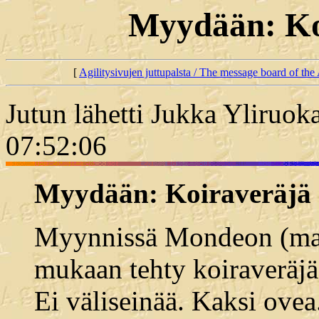
Myydään: Ko
[
Agilitysivujen juttupalsta / The message board of the 
Jutun lähetti Jukka Yliruok
07:52:06
Myydään: Koiraveräjä
Myynnissä Mondeon (mal
mukaan tehty koiraveräjä
Ei väliseinää. Kaksi ovea