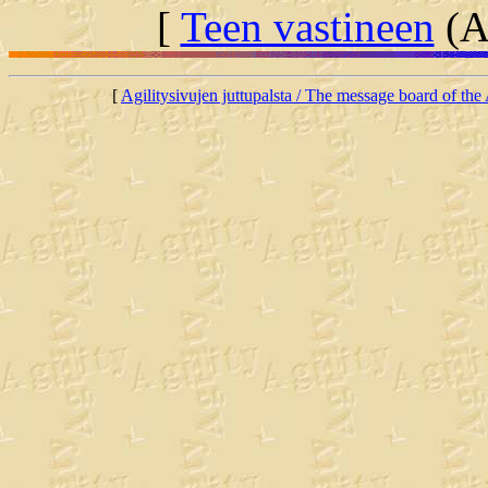
[
Teen vastineen
(Al
[
Agilitysivujen juttupalsta / The message board of the 