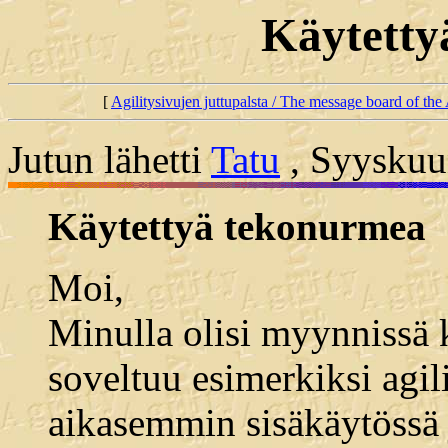
Käytetty
[
Agilitysivujen juttupalsta / The message board of the 
Jutun lähetti
Tatu
, Syyskuu
Käytettyä tekonurmea
Moi,
Minulla olisi myynnissä 
soveltuu esimerkiksi agil
aikasemmin sisäkäytössä 