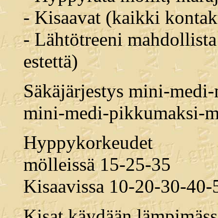
- Kisaavat (kaikki kontakt
- Lähtötreeni mahdollist
estettä)
Säkäjärjestys mini-medi-
mini-medi-pikkumaksi-m
Hyppykorkeudet
mölleissä 15-25-35
Kisaavissa 10-20-30-40-
Kisat käydään lämpimässä 