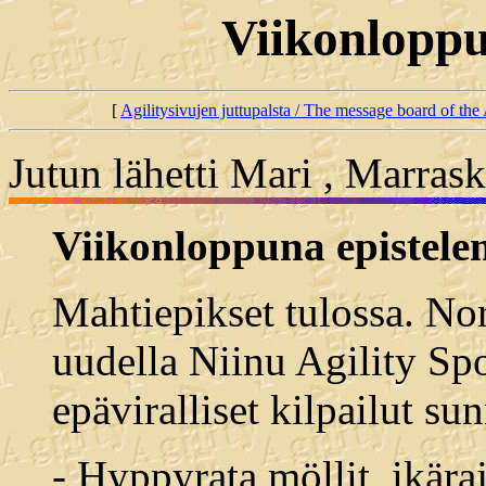
Viikonloppu
[
Agilitysivujen juttupalsta / The message board of the 
Jutun lähetti Mari , Marras
Viikonloppuna epistel
Mahtiepikset tulossa. Nor
uudella Niinu Agility Spor
epäviralliset kilpailut s
- Hyppyrata möllit, ikära