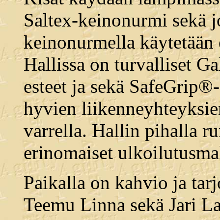
Saltex-keinonurmi sekä 
keinonurmella käytetään e
Hallissa on turvalliset G
esteet ja sekä SafeGrip®-a
hyvien liikenneyhteyksie
varrella. Hallin pihalla r
erinomaiset ulkoilutusmah
Paikalla on kahvio ja tar
Teemu Linna sekä Jari La