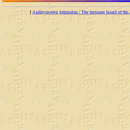
[
Agilitysivujen juttupalsta / The message board of the 