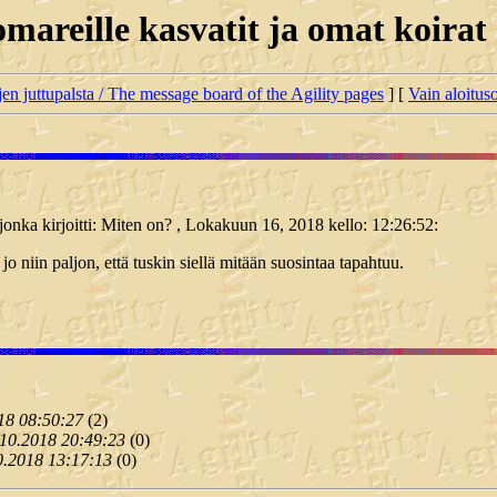
mareille kasvatit ja omat koirat
jen juttupalsta / The message board of the Agility pages
] [
Vain aloituso
 jonka kirjoitti: Miten on? , Lokakuun 16, 2018 kello: 12:26:52:
jo niin paljon, että tuskin siellä mitään suosintaa tapahtuu.
18 08:50:27
(
2)
.10.2018 20:49:23
(
0)
0.2018 13:17:13
(
0)