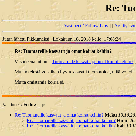
Re: Tuo
[
Vastineet / Follow Ups
] [
Agilitysivu
Jutun lähetti Pikkumaksi , Lokakuun 18, 2018 kello: 17:08:24
Re: Tuomareille kasvatit ja omat koirat kehiin?
Vastineena juttuun:
Tuomareille kasvatit ja omat koirat kehiin?
,
Mun mielestä vois ihan hyvin kasvatit tuomaroida, niitä voi olla 
Mutta omistamia koiria ei.
Vastineet / Follow Ups:
Re: Tuomareille kasvatit ja omat koirat kehiin?
Meku
19.10.20
Re: Tuomareille kasvatit ja omat koirat kehiin?
Hmm
20
Re: Tuomareille kasvatit ja omat koirat kehiin?
hah
19.1