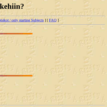
 kehiin?
tsikot / only starting Subjects
] [
FAQ
]