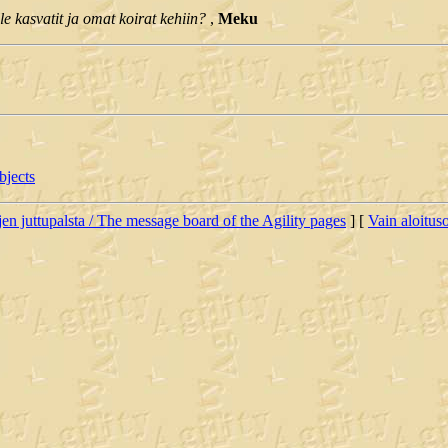
e kasvatit ja omat koirat kehiin?
,
Meku
bjects
jen juttupalsta / The message board of the Agility pages
] [
Vain aloituso