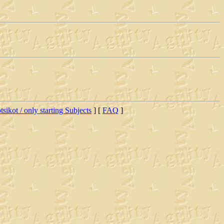
tsikot / only starting Subjects
] [
FAQ
]