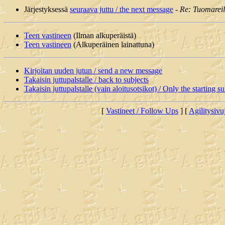
Järjestyksessä
seuraava juttu / the next message
-
Re: Tuomareill
Teen vastineen
(Ilman alkuperäistä)
Teen vastineen
(Alkuperäinen lainattuna)
Kirjoitan uuden jutun / send a new message
Takaisin juttupalstalle / back to subjects
Takaisin juttupalstalle (vain aloitusotsikot) / Only the starting su
[
Vastineet / Follow Ups
] [
Agilitysivu