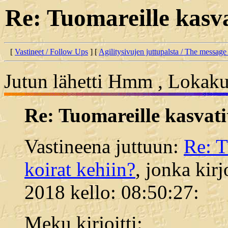
Re: Tuomareille kasva
[
Vastineet / Follow Ups
] [
Agilitysivujen juttupalsta / The message
Jutun lähetti Hmm , Lokaku
Re: Tuomareille kasvati
Vastineena juttuun:
Re: T
koirat kehiin?
, jonka kir
2018 kello: 08:50:27:
Meku kirjoitti: