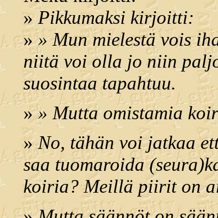
»
Pikkumaksi kirjoitti:
»
» Mun mielestä vois ih
niitä voi olla jo niin palj
suosintaa tapahtuu.
»
» Mutta omistamia koiri
»
No, tähän voi jatkaa et
saa tuomaroida (seura)k
koiria? Meillä piirit on a
»
Mutta säännöt on säännö