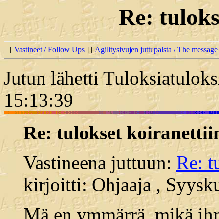
Re: tuloks
[
Vastineet / Follow Ups
] [
Agilitysivujen juttupalsta / The message
Jutun lähetti Tuloksiatulok
15:13:39
Re: tulokset koiranettii
Vastineena juttuun:
Re: t
kirjoitti: Ohjaaja , Syys
Mä en ymmärrä, mikä ihme