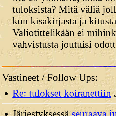
tuloksista? Mitä väliä jol
kun kisakirjasta ja kitust
Valiotittelikään ei mihin
vahvistusta joutuisi odot
Vastineet / Follow Ups:
Re: tulokset koiranettiin
Järjestyksessä
seuraava j