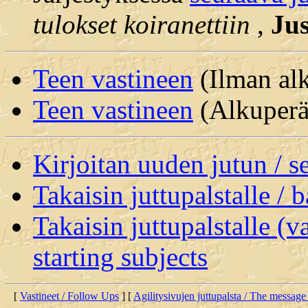
tulokset koiranettiin
,
Jus
Teen vastineen
(Ilman alk
Teen vastineen
(Alkuperäi
Kirjoitan uuden jutun / 
Takaisin juttupalstalle / 
Takaisin juttupalstalle (v
starting subjects
[
Vastineet / Follow Ups
] [
Agilitysivujen juttupalsta / The message